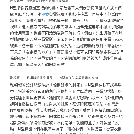
副標題一：N型牆如何重塑客廳社交動線
N型牆對客廳最直接的影響，是改變了人們走動與停留的方式。傳
統客廳若只有一座
沙發
與電視牆，動線往往單一且集中。但當N型
牆介入，牆體的轉折自然形成一條「隱形走道」，引導訪客繞過電
視區，進入後方的談話角落或閱讀區。這條走道無形中擴大了客廳
的使用範圍，也讓不同活動能夠同時進行。例如，先生與孩子在N
型牆內側的沙發區看電影，太太則在外側的凹陷區使用筆電，兩人
彼此不會干擾，卻又能隨時抬頭對話。這樣的動線設計，讓客廳不
再只是「看電視的地方」，而是變成一個可以同時容納多種生活行
為的複合空間。更重要的是，N型牆的轉角處常被設計成座位區或
展示櫃，成為家人互動的新節點。
副標題二：私領域的溫柔屏障——N型牆在臥室與書房的應用
私領域的設計關鍵在於「恰到好處的封閉」。N型牆在臥室或書房
中，扮演著類似玄關的角色。例如，在主臥房內，一道N型牆可以
分隔睡眠區與更衣區，牆體的凹陷處正好容納化妝桌，而外側的凸
起則自然擋住從門口投射來的視線，確保睡眠區的隱私。在書房，
N型牆可以將工作桌與休憩沙發巧妙分開，牆面上預留的開口讓光
線流通，卻不讓椅子上的你直接看到辦公桌上待辦事項的壓力。這
種設計讓私領域保有層次，不再是單一功能的盒子。許多屋主反
映，N型牆讓他們在臥室中有了「轉換心情」的過渡區，從更衣到