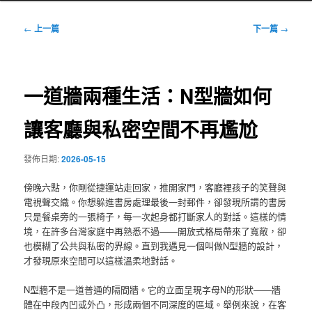
文
←
上一篇
下一篇
→
章
導
覽
一道牆兩種生活：N型牆如何
讓客廳與私密空間不再尷尬
發佈日期:
2026-05-15
傍晚六點，你剛從捷運站走回家，推開家門，客廳裡孩子的笑聲與
電視聲交織。你想躲進書房處理最後一封郵件，卻發現所謂的書房
只是餐桌旁的一張椅子，每一次起身都打斷家人的對話。這樣的情
境，在許多台灣家庭中再熟悉不過——開放式格局帶來了寬敞，卻
也模糊了公共與私密的界線。直到我遇見一個叫做N型牆的設計，
才發現原來空間可以這樣溫柔地對話。
N型牆不是一道普通的隔間牆。它的立面呈現字母N的形狀——牆
體在中段內凹或外凸，形成兩個不同深度的區域。舉例來說，在客