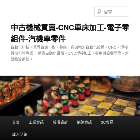
跳
至
搜
主
尋
要
中古機械買賣-CNC車床加工-電子零
內
組件-汽機車零件
容
自動化科技，業界首屈一指，整廠、倉儲物流自動化設備，CNC、焊接
機械引領專業！ 整廠自動化設備。CNC焊接加工。專用機設備開發。倉
儲物流系統。
主
首頁
工業資訊
裝潢設計
網路資訊
3C資訊
要
選
成人話題
單