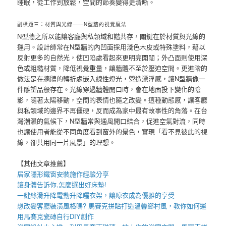
睡眠，從工作到放鬆，空間的節奏變得更清晰。
副標題三：材質與光線——N型牆的視覺魔法
N型牆之所以能讓客廳與私領域和諧共存，關鍵在於材質與光線的
運用。設計師常在N型牆的內凹面採用淺色木皮或特殊塗料，藉以
反射更多的自然光，使凹陷處看起來更明亮開闊；外凸面則使用深
色或粗糙材質，降低視覺重量，讓牆體不至於壓迫空間。更進階的
做法是在牆體的轉折處嵌入線性燈光，營造漂浮感，讓N型牆像一
件雕塑品般存在。光線穿過牆體開口時，會在地面投下變化的陰
影，隨著太陽移動，空間的表情也隨之改變。這種動態感，讓客廳
與私領域的邊界不再僵硬，反而成為家中最有故事性的角落。在台
灣潮濕的氣候下，N型牆常與通風開口結合，促進空氣對流，同時
也讓使用者能從不同角度看到窗外的景色，實現「看不見彼此的視
線，卻共用同一片風景」的理想。
【其他文章推薦】
居家
隱形鐵窗
安裝施作經驗分享
讓身體告訴你,怎麼選出好
床墊
!
一鍵絲滑升降
電動升降曬衣架
，讓晾衣成為優雅的享受
想改變客廳裝潢風格嗎?
馬賽克拼貼
打造溫馨鄉村風，教你如何運
用
馬賽克瓷磚
自行DIY創作