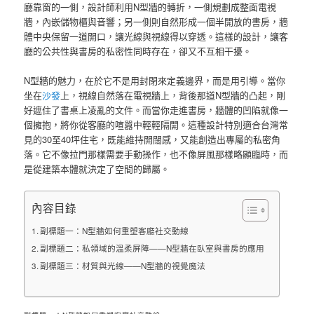
廳靠窗的一側，設計師利用N型牆的轉折，一側規劃成整面電視
牆，內嵌儲物櫃與音響；另一側則自然形成一個半開放的書房，牆
體中央保留一道開口，讓光線與視線得以穿透。這樣的設計，讓客
廳的公共性與書房的私密性同時存在，卻又不互相干擾。
N型牆的魅力，在於它不是用封閉來定義邊界，而是用引導。當你
坐在
沙發
上，視線自然落在電視牆上，背後那道N型牆的凸起，剛
好遮住了書桌上凌亂的文件。而當你走進書房，牆體的凹陷就像一
個擁抱，將你從客廳的喧囂中輕輕隔開。這種設計特別適合台灣常
見的30至40坪住宅，既能維持開闊感，又能創造出專屬的私密角
落。它不像拉門那樣需要手動操作，也不像屏風那樣略顯臨時，而
是從建築本體就決定了空間的歸屬。
內容目錄
副標題一：N型牆如何重塑客廳社交動線
副標題二：私領域的溫柔屏障——N型牆在臥室與書房的應用
副標題三：材質與光線——N型牆的視覺魔法