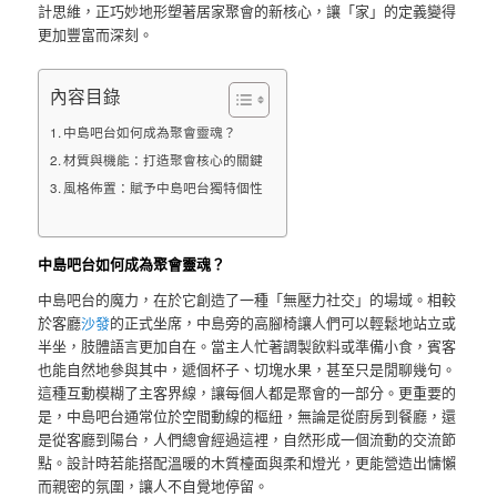
計思維，正巧妙地形塑著居家聚會的新核心，讓「家」的定義變得
更加豐富而深刻。
內容目錄
中島吧台如何成為聚會靈魂？
材質與機能：打造聚會核心的關鍵
風格佈置：賦予中島吧台獨特個性
中島吧台如何成為聚會靈魂？
中島吧台的魔力，在於它創造了一種「無壓力社交」的場域。相較
於客廳
沙發
的正式坐席，中島旁的高腳椅讓人們可以輕鬆地站立或
半坐，肢體語言更加自在。當主人忙著調製飲料或準備小食，賓客
也能自然地參與其中，遞個杯子、切塊水果，甚至只是閒聊幾句。
這種互動模糊了主客界線，讓每個人都是聚會的一部分。更重要的
是，中島吧台通常位於空間動線的樞紐，無論是從廚房到餐廳，還
是從客廳到陽台，人們總會經過這裡，自然形成一個流動的交流節
點。設計時若能搭配溫暖的木質檯面與柔和燈光，更能營造出慵懶
而親密的氛圍，讓人不自覺地停留。