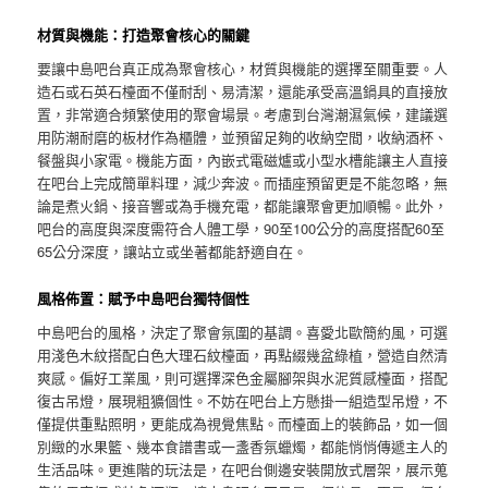
材質與機能：打造聚會核心的關鍵
要讓中島吧台真正成為聚會核心，材質與機能的選擇至關重要。人
造石或石英石檯面不僅耐刮、易清潔，還能承受高溫鍋具的直接放
置，非常適合頻繁使用的聚會場景。考慮到台灣潮濕氣候，建議選
用防潮耐磨的板材作為櫃體，並預留足夠的收納空間，收納酒杯、
餐盤與小家電。機能方面，內嵌式電磁爐或小型水槽能讓主人直接
在吧台上完成簡單料理，減少奔波。而插座預留更是不能忽略，無
論是煮火鍋、接音響或為手機充電，都能讓聚會更加順暢。此外，
吧台的高度與深度需符合人體工學，90至100公分的高度搭配60至
65公分深度，讓站立或坐著都能舒適自在。
風格佈置：賦予中島吧台獨特個性
中島吧台的風格，決定了聚會氛圍的基調。喜愛北歐簡約風，可選
用淺色木紋搭配白色大理石紋檯面，再點綴幾盆綠植，營造自然清
爽感。偏好工業風，則可選擇深色金屬腳架與水泥質感檯面，搭配
復古吊燈，展現粗獷個性。不妨在吧台上方懸掛一組造型吊燈，不
僅提供重點照明，更能成為視覺焦點。而檯面上的裝飾品，如一個
別緻的水果籃、幾本食譜書或一盞香氛蠟燭，都能悄悄傳遞主人的
生活品味。更進階的玩法是，在吧台側邊安裝開放式層架，展示蒐