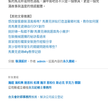
集的馬克杯或特色酒瓶，讓中島吧台不只是一個傢具，更是一個充
滿故事與溫度的情感載體。
【其他文章推薦】
想改變客廳裝潢風格嗎?
馬賽克拼貼
打造溫馨鄉村風，教你如何運
用
馬賽克瓷磚
自行DIY創作
挑好磚一點都不難!
馬賽克磚
挑選眉角小撇步!
包裝機械
選購的秘訣看過來
居家
隱形鐵窗
安裝施作經驗分享
買
沙發
時常發生的關鍵問題有哪些?
馬賽克瓷磚
diy
教學記錄
分類:
裝潢設計
，作者:
admin
。這篇內容的
永久連結
。
好友連結
瀚誼
鴻和興
達思科
拓璞
瀚洋
恩柏仕
斯必克
孚克力
精騏
公司新成立尋找
台北記帳士事務所
台北會計師事務所
推薦，解決公司設立登記