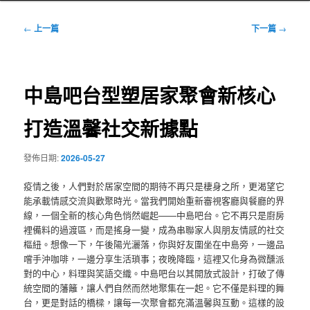
文
←
上一篇
下一篇
→
章
導
覽
中島吧台型塑居家聚會新核心
打造溫馨社交新據點
發佈日期:
2026-05-27
疫情之後，人們對於居家空間的期待不再只是棲身之所，更渴望它
能承載情感交流與歡聚時光。當我們開始重新審視客廳與餐廳的界
線，一個全新的核心角色悄然崛起——中島吧台。它不再只是廚房
裡備料的過渡區，而是搖身一變，成為串聯家人與朋友情感的社交
樞紐。想像一下，午後陽光灑落，你與好友圍坐在中島旁，一邊品
嚐手沖咖啡，一邊分享生活瑣事；夜晚降臨，這裡又化身為微醺派
對的中心，料理與笑語交織。中島吧台以其開放式設計，打破了傳
統空間的藩籬，讓人們自然而然地聚集在一起。它不僅是料理的舞
台，更是對話的橋樑，讓每一次聚會都充滿溫馨與互動。這樣的設