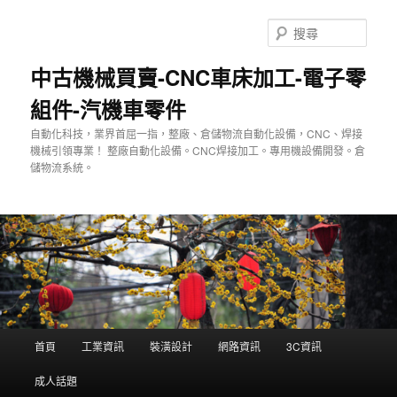
跳
至
搜
主
尋
要
中古機械買賣-CNC車床加工-電子零
內
組件-汽機車零件
容
自動化科技，業界首屈一指，整廠、倉儲物流自動化設備，CNC、焊接
機械引領專業！ 整廠自動化設備。CNC焊接加工。專用機設備開發。倉
儲物流系統。
主
首頁
工業資訊
裝潢設計
網路資訊
3C資訊
要
選
成人話題
單