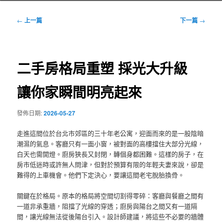
文
←
上一篇
下一篇
→
章
導
覽
二手房格局重塑 採光大升級
讓你家瞬間明亮起來
發佈日期:
2026-05-27
走進這間位於台北市郊區的三十年老公寓，迎面而來的是一股陰暗
潮濕的氣息。客廳只有一面小窗，被對面的高樓擋住大部分光線，
白天也需開燈。廚房狹長又封閉，轉個身都困難。這樣的房子，在
房市低迷時或許無人問津，但對於預算有限的年輕夫妻來說，卻是
難得的上車機會。他們下定決心，要讓這間老宅脫胎換骨。
關鍵在於格局。原本的格局將空間切割得零碎：客廳與餐廳之間有
一道非承重牆，阻擋了光線的穿透；廚房與陽台之間又有一道隔
間，讓光線無法從後陽台引入。設計師建議，將這些不必要的牆體