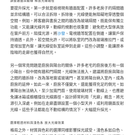
調整牆面與動線 釋放光線路徑
要提升採光，第一步就是檢視現有牆面配置。許多老房子的隔間牆
並非結構牆，可以合法拆除。拆除後，光線便能無阻礙地穿透整個
空間。例如，將客廳與書房之間的牆改為玻璃隔間，既能保有獨立
功能，又能讓光線共享。動線的規劃也很重要：避免把大型傢具放
在窗戶前方，阻擋光源。將
沙發
、電視牆等配置在側邊，讓窗戶保
持通透。此外，若空間允許，可以將臥室的門改為玻璃推拉門，或
是增加室內窗，讓光線從臥室延伸到走廊。這些小調整，能讓原本
陰暗的走廊也獲得自然光。
另一個常見問題是廚房與陽台的關係。許多老宅的廚房後方有一個
小陽台，但中間有牆和門隔開，光線無法進入。建議將廚房與陽台
之間的牆拆除，改為落地窗或玻璃門，甚至將陽台納入室內，成為
廚房的延伸。如此一來，廚房不僅變大，還能獲得充足的側光。如
果陽台無法納入，至少加寬門扇，使用玻璃材質。動線上，也應避
免讓冰箱或櫥櫃擋住光線路徑。設計師常利用「光廊」概念，將光
源引入深處。例如在走廊盡頭設置一個小型天井，或利用鏡面反射
光線。這些手法都能在不動結構的情況下，大幅提升採光。
選擇輕透材料與淺色系 放大光線效果
格局之外，材質與色彩的選擇同樣影響採光感受。淺色系如白色、