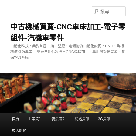
跳
至
搜
主
尋
要
中古機械買賣-CNC車床加工-電子零
內
組件-汽機車零件
容
自動化科技，業界首屈一指，整廠、倉儲物流自動化設備，CNC、焊接
機械引領專業！ 整廠自動化設備。CNC焊接加工。專用機設備開發。倉
儲物流系統。
主
首頁
工業資訊
裝潢設計
網路資訊
3C資訊
要
選
成人話題
單