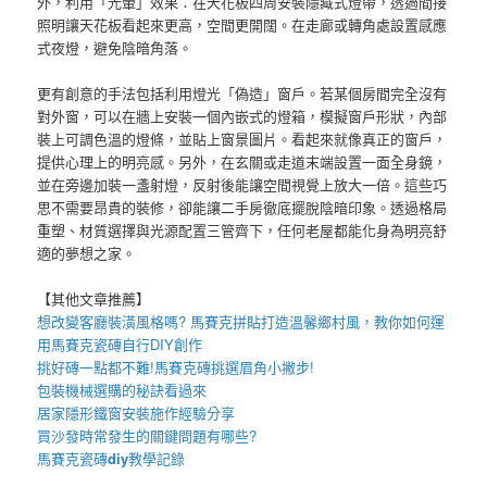
外，利用「光暈」效果：在天花板四周安裝隱藏式燈帶，透過間接
照明讓天花板看起來更高，空間更開闊。在走廊或轉角處設置感應
式夜燈，避免陰暗角落。
更有創意的手法包括利用燈光「偽造」窗戶。若某個房間完全沒有
對外窗，可以在牆上安裝一個內嵌式的燈箱，模擬窗戶形狀，內部
裝上可調色溫的燈條，並貼上窗景圖片。看起來就像真正的窗戶，
提供心理上的明亮感。另外，在玄關或走道末端設置一面全身鏡，
並在旁邊加裝一盞射燈，反射後能讓空間視覺上放大一倍。這些巧
思不需要昂貴的裝修，卻能讓二手房徹底擺脫陰暗印象。透過格局
重塑、材質選擇與光源配置三管齊下，任何老屋都能化身為明亮舒
適的夢想之家。
【其他文章推薦】
想改變客廳裝潢風格嗎?
馬賽克拼貼
打造溫馨鄉村風，教你如何運
用
馬賽克瓷磚
自行DIY創作
挑好磚一點都不難!
馬賽克磚
挑選眉角小撇步!
包裝機械
選購的秘訣看過來
居家
隱形鐵窗
安裝施作經驗分享
買
沙發
時常發生的關鍵問題有哪些?
馬賽克瓷磚
diy
教學記錄