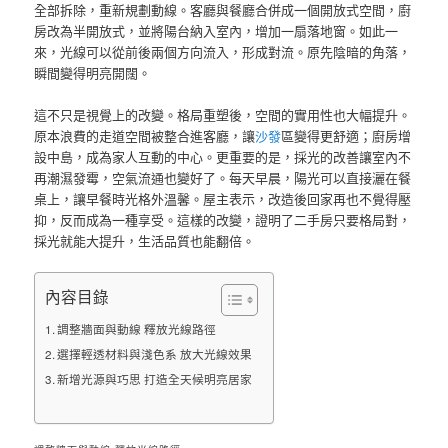
全部拆除，重新規劃動線。客廳與餐廳合併成一個開放式空間，廚
房改為半開放式，並將陽台納入室內，增加一扇落地窗。如此一
來，光線可以從前後兩個方向流入，形成對流。原先陰暗的角落，
瞬間變得明亮開闊。
這不只是視覺上的改變。格局重塑後，空間的實用性也大幅提升。
原本浪費的走道空間被整合進客廳，讓
沙發
區變得更舒適；廚房增
設中島，成為家人互動的中心。更重要的是，採光的改善讓室內不
再潮濕發霉，空氣流通也變好了。每天早晨，陽光可以直接灑在餐
桌上，讓早餐時光格外溫馨。屋主表示，改造後回家再也不覺得壓
抑，反而成為一種享受。這樣的改變，證明了二手房只要格局對，
採光就能大提升，生活品質也能翻倍。
內容目錄
調整牆面與動線 釋放光線路徑
選擇輕透材料與淺色系 放大光線效果
新增光源與巧思 打造全天候明亮居家