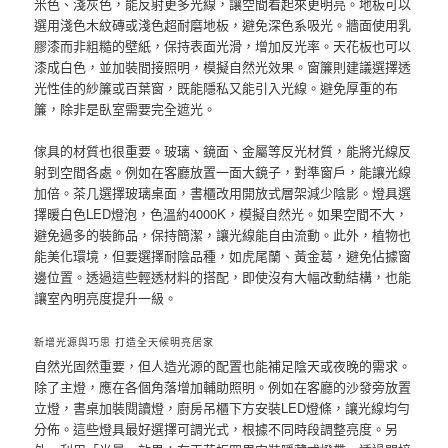
米色、淺灰色，能反射更多光線，讓空間看起來更明亮。地板可以
選用淺色木紋磚或淺色超耐磨地板，避免深色系吸光。牆面使用乳
膠漆而非粗糙的壁紙，保持表面光滑，增加反光率。天花板也可以
漆成白色，並加裝間接照明，模擬自然光效果。窗簾則建議選擇透
光性佳的紗簾或百葉窗，既能隱私又能引入光線。避免厚重的布
簾，除非是臥室需要完全遮光。
傢具的材質也很重要。玻璃、鏡面、金屬等反光材質，能將光線反
射到空間各處。例如在客廳放置一面大鏡子，對準窗戶，能讓光線
加倍。茶几選擇玻璃桌面，書櫃改用開放式層架減少陰影。燈具選
擇暖白色LED燈泡，色溫約4000K，模擬自然光。如果空間不大，
避免過多的裝飾品，保持簡潔，讓光線能自由流動。此外，植物也
能美化環境，但要選擇耐陰品種，如虎尾蘭、黃金葛，避免佔據窗
邊位置。透過這些輕透材料的搭配，即使沒有大幅改動結構，也能
讓室內明亮度提升一級。
新增光源與巧思 打造全天候明亮居家
自然光固然重要，但人造光源的配置也能補足陰天或夜晚的需求。
除了主燈，應在各個角落增加輔助照明。例如在客廳的沙發旁放置
立燈，書桌加裝閱讀燈，廚房吊櫃下方安裝LED燈條，讓光線均勻
分佈。這些燈具最好選擇可調光式，根據不同時段調整亮度。另