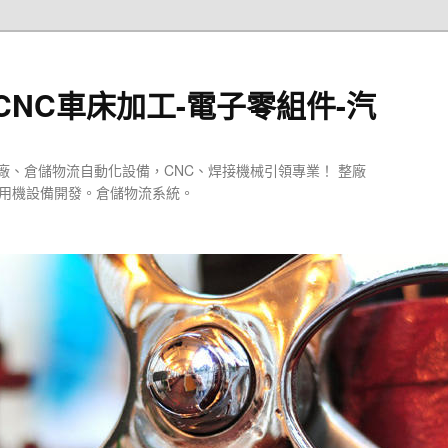
CNC車床加工-電子零組件-汽
廠、倉儲物流自動化設備，CNC、焊接機械引領專業！ 整廠
專用機設備開發。倉儲物流系統。