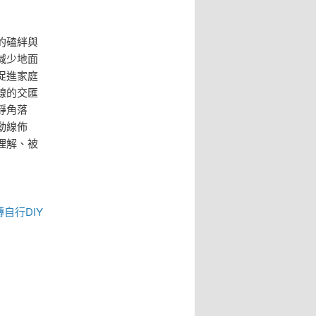
的磕絆與
減少地面
促進家庭
線的交匯
靜角落
動線佈
理解、被
磚
自行DIY