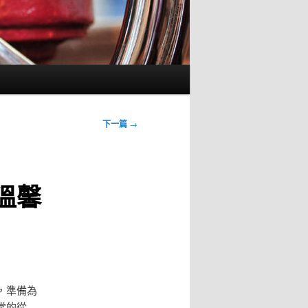
下一篇
→
溫馨
，準備為
常的從