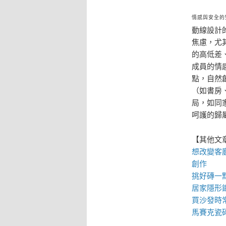
情感與安全的
動線設計
焦慮，尤
的高低差
成員的情
點，自然
（如書房
局，如同
呵護的歸
【其他文
想改變客
創作
挑好磚一
居家
隱形
買
沙發
時
馬賽克瓷