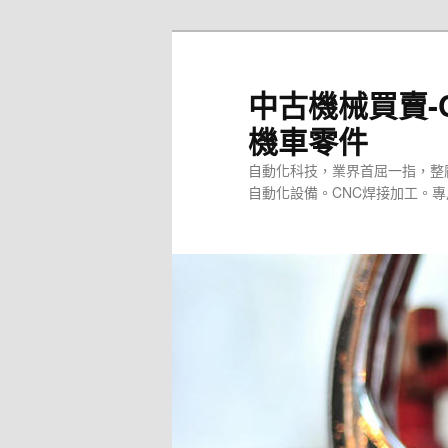
跳
至
主
中古機械買賣-
要
機車零件
內
容
自動化科技，業界首屈一指，整
自動化設備。CNC焊接加工。