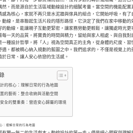
偶然，而是源自於生活區域動線設計的細膩考量。當空間的機能配置
情感為核心，家就不再只是水泥牆與傢具的組合，它開始呼吸，有了
。動線，是串聯起生活片段的隱形路徑，它決定了我們在家中移動的
好的動線，能讓親子互動更緊密，讓家務勞動更輕鬆，讓獨處時光更
著每一天的品質，將寶貴的時間與精力，留給與家人相處、與自我對
是一種設計哲學，將「人」視為空間真正的主角，從身體的尺度、習
舒適，都被精心納入規劃的藍圖之中。我們追求的，不僅是視覺上的
植於日常、讓人安心依戀的生活感。
錄
計的核心：理解日常的行為地圖
置的藝術：整合收納與活動空間
安全的雙重奏：營造安心歸屬的環境
心：理解日常的行為地圖
都有獨一無二的生活劇本。動線設計的第一步，便是細心觀察與理解