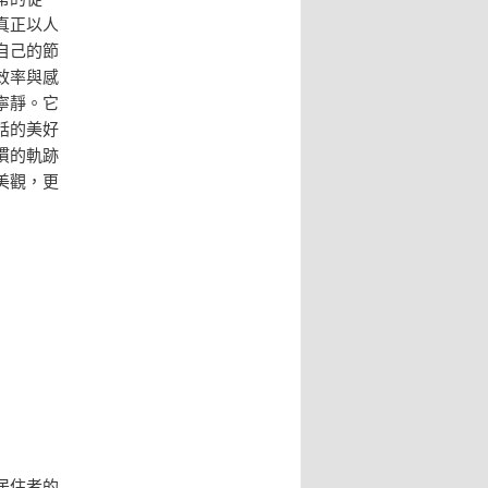
真正以人
自己的節
效率與感
寧靜。它
話的美好
慣的軌跡
美觀，更
居住者的