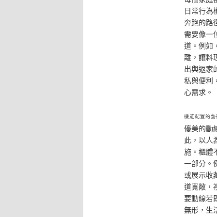
日常行為
奔跑的路
需要像一
道。例如
離，讓料
出與返家
私與便利
心需求。
機能配置的藝
優美的動
此，以人
施。櫃體
一部分。
或展示收
道寬敞，
要動線若
無形，生