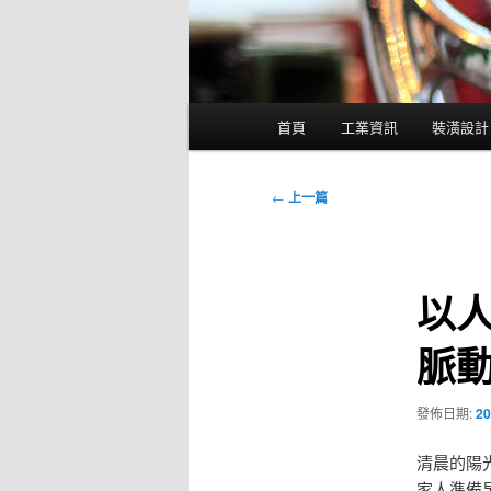
主
首頁
工業資訊
裝潢設計
要
選
單
文
←
上一篇
章
導
覽
以
脈
發佈日期:
20
清晨的陽
家人準備