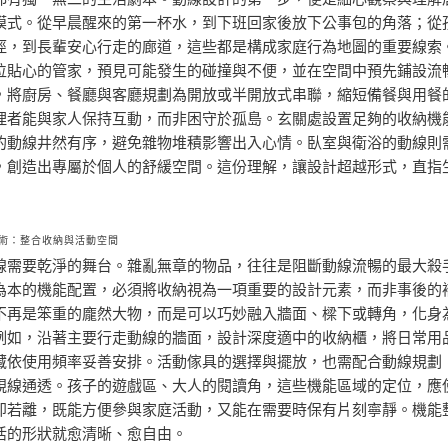
模式。從早晨醒來的第一杯水，到下班回家後放下公事包的角落；從
徑，到長輩安心行走的廊道，這些都是構成家庭行為地圖的重要線索
位貼心的管家，預見可能發生的碰撞與不便，並在空間中預先鋪設流
，將廚房、餐廳與客廳規劃為開放或半開放式串聯，縮短備餐與用餐
理者能與家人保持互動，而非困守於孤島。玄關處設置足夠的收納機
的動線井然有序，避免雜物堆積影響出入心情。臥室與衛浴的動線則
，創造出專屬於個人的舒緩空間。這份理解，讓設計超越形式，直指
術：整合收納與活動空間
線需要乾淨的舞台。雜亂無章的物品，往往是阻斷動線流暢的最大殺
為本的機能配置，必須將收納視為一項重要的設計元素，而非事後的
不再是笨重的龐然大物，而是可以巧妙融入牆面、樑下或轉角，化身
例如，沿著主要行走動線的牆面，設計深度適中的收納櫃，將日常用
藏依使用頻率妥善安排。活動傢具的選擇與擺放，也需配合動線規劃
視線通透。孩子的遊戲區、大人的閱讀角，這些機能區域的定位，應
即若離，既能方便參與家庭活動，又能在需要時保有片刻寧靜。機能
活的形狀就愈清晰、愈自由。