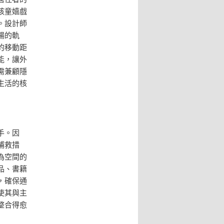
孩童嬉戲
。設計師
暢的軌
的移動距
能，讓外
需兼顧隱
生活的核
手。因
補救措
為空間的
品、書籍
，確保通
使其與主
整合得愈