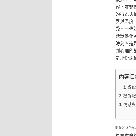
容，並非
的行為與
奏與溫度
受。一條
默默優化
時刻。這
到心理的
是那份深
內容目
動線設
機能配
情感與
動線設計的核
每個家庭