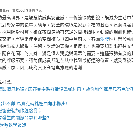
雙重奏：營造安心歸屬的環境
的最高境界，是觸及情感與安全感。一條流暢的動線，能減少生活中
其對於家中的長輩與幼童，安全的環境是家庭幸福的基石。這意味著
、採用防滑材質、確保夜間走動有充足的間接照明。動線的規劃也能
感交流。將經常使用的空間核心（如中島廚房、客廳
沙發
區）置於動
創造出家人聚集、停留、對話的契機。相反地，也需要規劃出通往安
、陽台花園）的支線，滿足個人獨處與沉思的需要。這種張弛有度的
家的呼吸節奏，讓每個成員都能在其中找到最舒適的位置，感受到被
屬感。家，因此成為真正充電與療癒的港灣。
章推薦】
廳裝潢風格嗎?
馬賽克拼貼
打造溫馨鄉村風，教你如何運用
馬賽克瓷
點都不難!
馬賽克磚
挑選眉角小撇步!
鐵窗
安裝施作經驗分享
常發生的關鍵問題有哪些?
磚
diy
教學記錄