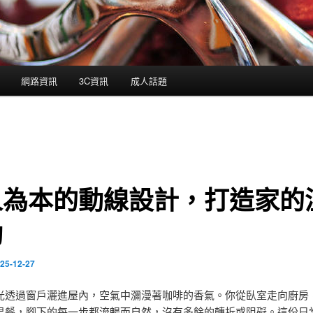
網路資訊
3C資訊
成人話題
人為本的動線設計，打造家的
動
25-12-27
光透過窗戶灑進屋內，空氣中瀰漫著咖啡的香氣。你從臥室走向廚房
早餐，腳下的每一步都流暢而自然，沒有多餘的轉折或阻礙。這份日