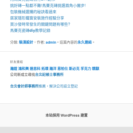
挑好磚一點都不難!
馬賽克磚
挑選眉角小撇步!
包裝機械
選購的秘訣看過來
居家
隱形鐵窗
安裝施作經驗分享
買
沙發
時常發生的關鍵問題有哪些?
馬賽克瓷磚
diy
教學記錄
分類:
裝潢設計
，作者:
admin
。這篇內容的
永久連結
。
好友連結
瀚誼
鴻和興
達思科
拓璞
瀚洋
恩柏仕
斯必克
孚克力
精騏
公司新成立尋找
台北記帳士事務所
台北會計師事務所
推薦，解決公司設立登記
本站採用 WordPress 建置