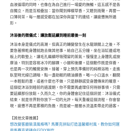
血液循環的同時，也像在為自己進行一場愛的撫觸。這五感不是各
自獨立，而是互相疊加：當你聞到檸檬草香，又聽到雨聲，再嘗一
口薄荷茶，每一層感受都在加深你與當下的連結，讓疲憊無所遁
形。
沐浴後的微儀式：讓放鬆延續到睡前最後一刻
沐浴本身是儀式的高潮，但真正的轉變發生在水龍頭關上之後。不
要急著擦乾身體就跑去做其他事。給自己五分鐘，坐在浴缸邊或地
板上的軟墊上，讓毛孔繼續呼吸殘留的蒸氣。慢慢塗上身體乳或按
摩油，特別是容易冰冷的腳踝、小腿和後腰。這個動作既是保養，
也是再一次的觸覺安撫。接著，穿上預先準備好的純棉浴袍，走進
臥室時光線已調暗，點一盞助眠的精油擴香。喝一小口溫水，翻開
一本輕鬆的書，或者什麼也不做，只是靜靜感受身體傳來的暖意。
這個從沐浴到睡前的過渡期，你不需要再處理任何待辦事項，只需
要延續那份放鬆。久而久之，你的身體會記住這個訊號：沐浴儀式
結束，就是世界對你放下一切的允許。每天重複這個流程，你會發
現，疲憊不再是累積的負擔，而是被一層層水流溫柔帶走的過客。
【其他文章推薦】
想改變客廳裝潢風格嗎?
馬賽克拼貼
打造溫馨鄉村風，教你如何運
用
馬賽克瓷磚
自行DIY創作