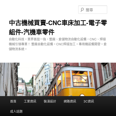
跳
至
搜
主
尋
要
中古機械買賣-CNC車床加工-電子零
內
組件-汽機車零件
容
自動化科技，業界首屈一指，整廠、倉儲物流自動化設備，CNC、焊接
機械引領專業！ 整廠自動化設備。CNC焊接加工。專用機設備開發。倉
儲物流系統。
主
首頁
工業資訊
裝潢設計
網路資訊
3C資訊
要
選
成人話題
單