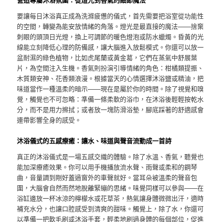
要讓每日沐浴真正成為洗滌疲憊的儀式，首先需要把浴室從功能性
的空間，轉變為能安放情緒的角落。燈光是最直接的魔法——捨棄
刺眼的頭頂日光燈，換上可調節的暖色燈泡或防水蠟燭。昏黃的光
線能立刻降低心理的防備感，讓大腦進入放鬆模式。你還可以放一
盆耐濕的綠色植物，比如虎尾蘭或黃金葛，它們在蒸氣中舒展葉
片，為空間注入生機。香氣則扮演引導情緒的角色：柑橘類提振、
木質類安神、花香類浪漫。根據當天的心情選擇沐浴鹽或精油，把
味道當作一種溫柔的暗示——現在是屬於你的時間。除了視覺和嗅
覺，觸覺也不可忽略：準備一條柔軟的浴巾，在沐浴後輕輕按乾水
分，而不是用力擦拭；或者放一塊防滑浴墊，腳底踩著的舒適感會
連帶影響全身的感受。
沐浴儀式的五感療癒：讓水、味道與聲音流動成一首詩
真正的沐浴儀式是一場五感交織的體驗。除了水溫、香氣，聽覺也
能加深療癒效果。你可以用手機播放流水聲、雨聲或柔和的鋼琴
曲，音量調到剛好蓋過窗外的車聲就好。當耳朵被溫柔的聲音包
圍，大腦會自然而然地脫離緊繃的思緒。味覺同樣可以參與——在
浴缸邊放一杯冰涼的檸檬水或花草茶，熱氣讓身體微微出汗，適時
補充水分，也讓口腔感受到清爽的甜味。觸覺上，除了水，你還可
以準備一把軟毛刷或沐浴手套，輕柔地刷過身體的每個部位，促進