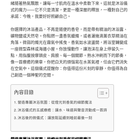
緒隨著熱氣飄散，讓每一寸肌肉在溫水中柔軟下來。這就是沐浴儀
式的魔力——它不只是清潔，更是一種深層的釋放，一種對自己的
承諾：今晚，我要好好照顧自己。
你選擇的沐浴產品，不再是隨便的香皂，而是帶有精油的沐浴露、
礦物鹽或天然皂。你點燃一盞香氛蠟燭，或者灑幾滴薰衣草精油在
角落。微弱的燭光在霧氣中搖曳，香氣如水波盪開，將浴室轉變成
一座微型森林或海邊小屋。你放慢動作，讓泡沫在身上停留久一
點，用指腹按摩頭皮、肩膀、每一個關節。熱水沖刷而下的節奏，
像一首療癒的樂章，你把白天的煩惱寫在水蒸氣裡，任由它們消失
在空氣中。這個儀式提醒你：你值得這份片刻的寧靜，你值得為自
己創造一個神聖的空間。
內容目錄
營造專屬沐浴氛圍：從燈光到香氣的細節魔法
沐浴儀式的五感療癒：讓水、味道與聲音流動成一首詩
沐浴後的微儀式：讓放鬆延續到睡前最後一刻
營造專屬沐浴氛圍：從燈光到香氣的細節魔法