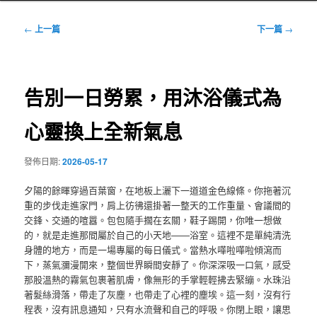
文
←
上一篇
下一篇
→
章
導
覽
告別一日勞累，用沐浴儀式為
心靈換上全新氣息
發佈日期:
2026-05-17
夕陽的餘暉穿過百葉窗，在地板上灑下一道道金色線條。你拖著沉
重的步伐走進家門，肩上彷彿還掛著一整天的工作重量、會議間的
交鋒、交通的喧囂。包包隨手擱在玄關，鞋子踢開，你唯一想做
的，就是走進那間屬於自己的小天地——浴室。這裡不是單純清洗
身體的地方，而是一場專屬的每日儀式。當熱水嘩啦嘩啦傾瀉而
下，蒸氣瀰漫開來，整個世界瞬間安靜了。你深深吸一口氣，感受
那股溫熱的霧氣包裹著肌膚，像無形的手掌輕輕拂去緊繃。水珠沿
著髮絲滑落，帶走了灰塵，也帶走了心裡的塵埃。這一刻，沒有行
程表，沒有訊息通知，只有水流聲和自己的呼吸。你閉上眼，讓思