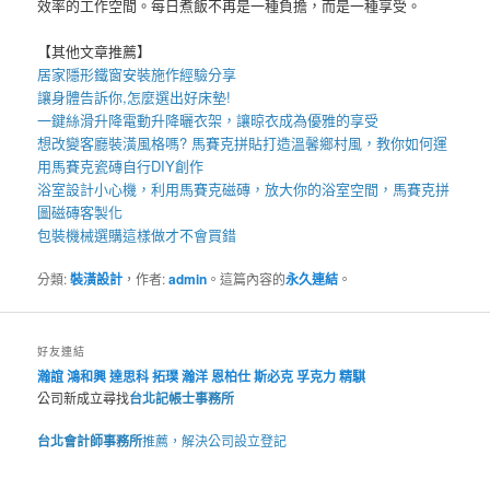
效率的工作空間。每日煮飯不再是一種負擔，而是一種享受。
【其他文章推薦】
居家
隱形鐵窗
安裝施作經驗分享
讓身體告訴你,怎麼選出好
床墊
!
一鍵絲滑升降
電動升降曬衣架
，讓晾衣成為優雅的享受
想改變客廳裝潢風格嗎?
馬賽克拼貼
打造溫馨鄉村風，教你如何運
用
馬賽克瓷磚
自行DIY創作
浴室設計小心機，利用
馬賽克磁磚
，放大你的浴室空間，
馬賽克拼
圖
磁磚客製化
包裝機械
選購這樣做才不會買錯
分類:
裝潢設計
，作者:
admin
。這篇內容的
永久連結
。
好友連結
瀚誼
鴻和興
達思科
拓璞
瀚洋
恩柏仕
斯必克
孚克力
精騏
公司新成立尋找
台北記帳士事務所
台北會計師事務所
推薦，解決公司設立登記