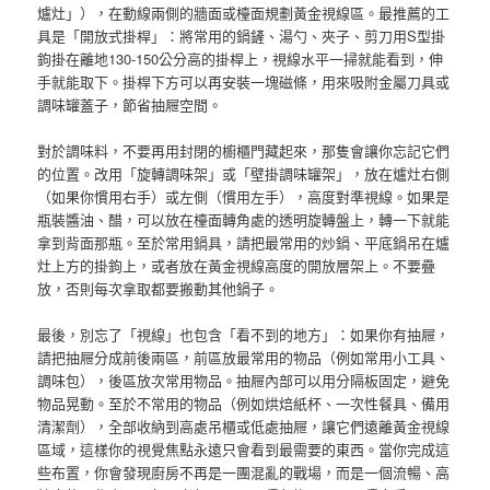
爐灶」），在動線兩側的牆面或檯面規劃黃金視線區。最推薦的工
具是「開放式掛桿」：將常用的鍋鏟、湯勺、夾子、剪刀用S型掛
鉤掛在離地130-150公分高的掛桿上，視線水平一掃就能看到，伸
手就能取下。掛桿下方可以再安裝一塊磁條，用來吸附金屬刀具或
調味罐蓋子，節省抽屜空間。
對於調味料，不要再用封閉的櫥櫃門藏起來，那隻會讓你忘記它們
的位置。改用「旋轉調味架」或「壁掛調味罐架」，放在爐灶右側
（如果你慣用右手）或左側（慣用左手），高度對準視線。如果是
瓶裝醬油、醋，可以放在檯面轉角處的透明旋轉盤上，轉一下就能
拿到背面那瓶。至於常用鍋具，請把最常用的炒鍋、平底鍋吊在爐
灶上方的掛鉤上，或者放在黃金視線高度的開放層架上。不要疊
放，否則每次拿取都要搬動其他鍋子。
最後，別忘了「視線」也包含「看不到的地方」：如果你有抽屜，
請把抽屜分成前後兩區，前區放最常用的物品（例如常用小工具、
調味包），後區放次常用物品。抽屜內部可以用分隔板固定，避免
物品晃動。至於不常用的物品（例如烘焙紙杯、一次性餐具、備用
清潔劑），全部收納到高處吊櫃或低處抽屜，讓它們遠離黃金視線
區域，這樣你的視覺焦點永遠只會看到最需要的東西。當你完成這
些布置，你會發現廚房不再是一團混亂的戰場，而是一個流暢、高