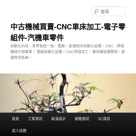
跳
至
搜
主
尋
要
中古機械買賣-CNC車床加工-電子零
內
組件-汽機車零件
容
自動化科技，業界首屈一指，整廠、倉儲物流自動化設備，CNC、焊接
機械引領專業！ 整廠自動化設備。CNC焊接加工。專用機設備開發。倉
儲物流系統。
主
首頁
工業資訊
裝潢設計
網路資訊
3C資訊
要
選
成人話題
單