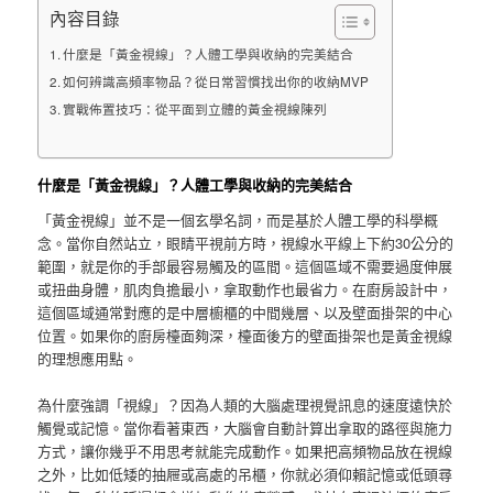
內容目錄
什麼是「黃金視線」？人體工學與收納的完美結合
如何辨識高頻率物品？從日常習慣找出你的收納MVP
實戰佈置技巧：從平面到立體的黃金視線陳列
什麼是「黃金視線」？人體工學與收納的完美結合
「黃金視線」並不是一個玄學名詞，而是基於人體工學的科學概
念。當你自然站立，眼睛平視前方時，視線水平線上下約30公分的
範圍，就是你的手部最容易觸及的區間。這個區域不需要過度伸展
或扭曲身體，肌肉負擔最小，拿取動作也最省力。在廚房設計中，
這個區域通常對應的是中層櫥櫃的中間幾層、以及壁面掛架的中心
位置。如果你的廚房檯面夠深，檯面後方的壁面掛架也是黃金視線
的理想應用點。
為什麼強調「視線」？因為人類的大腦處理視覺訊息的速度遠快於
觸覺或記憶。當你看著東西，大腦會自動計算出拿取的路徑與施力
方式，讓你幾乎不用思考就能完成動作。如果把高頻物品放在視線
之外，比如低矮的抽屜或高處的吊櫃，你就必須仰賴記憶或低頭尋