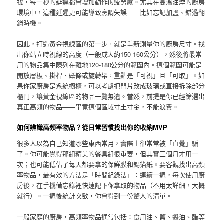
找，每一秒的延遲都會增加動作的疲勞感。尤其在高溫油煙的廚房
環境中，這種延遲更可能導致烹調失誤——比如忘記加鹽、錯過翻
鍋時機。
因此，打造黃金視線區的第一步，就是重新測量你的廚房尺寸。找
出你站立時視線的高度（一般成人約150-160公分），然後將最常
用的物品集中陳列在離地120-180公分的範圍內。這個範圍可能是
開放層板、掛桿、磁條或旋轉架，重點是「可視」且「可取」。如
果你家廚房是系統櫥櫃，可以考慮把門片改成玻璃或直接拆除部分
櫃門，讓黃金視線區的物品一覽無遺。當然，前提是你已經篩選出
真正高頻的物品——畢竟這個區域寸土寸金，不能浪費。
如何辨識高頻率物品？從日常習慣找出你的收納MVP
很多人以為自己知道哪些東西常用，實際上卻常常被「直覺」騙
了。你可能覺得那組精美的餐具組很重要，但其實三個月才用一
次；也可能低估了每天都要拿的保鮮膜和錫箔紙。要客觀找出高頻
率物品，最有效的方法是「時間紀錄法」：連續一週，每次使用廚
房後，在手機備忘錄裡快速記下你拿取的物品（不用太詳細，大概
就行）。一週後統計次數，你會得到一份驚人的清單。
一般家庭的廚房，高頻率物品通常包括：食用油、鹽、醬油、醋等