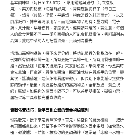
基本調味料（每日至少3-5次）、常用鍋鏟與湯勺（每次煮飯
用）、菜刀與砧板（切菜時必用）、常用碗盤與杯子（每日三
餐）、鍋具（炒鍋、湯鍋、平底鍋，視你常做的料理而定）、以及
廚房紙巾、抹布等清潔用品。而低頻率物品則有：壓力鍋、電子
鍋、果汁機、烘焙模具、節慶餐具、備用調味罐等。請注意，每個
人的飲食習慣不同——愛吃西餐的人可能會把橄欖油、香料罐列為
高頻；愛吃中菜的人則把醬油膏、米酒列為優先。
辨識出高頻物品後，接下來是分組：將功能相近的物品放在一起。
例如所有調味料歸一組、所有烹飪工具歸一組、所有用餐器皿歸一
組。然後依照「使用先後順序」來安排位置。舉例來說，你煮菜時
會先拿油、再拿鹽、最後加醬油，那麼油就放在最順手的位置，鹽
其次，醬油稍遠。這個細節看起來微小，但長期下來能減少無數多
餘的動作。最後，將這些分組好的高頻物品，全部放進「黃金視
線」區域。如果你的檯面空間不足，可以善用壁掛架、磁吸刀架、
層板架等工具來擴充垂直收納。
實戰佈置技巧：從平面到立體的黃金視線陳列
理論聽完，接下來是實際操作。首先，清空你的廚房檯面——把所
有東西都拿出來，只留下完全不會影響動線的固定電器（如電熱水
器、微波爐）。然後，根據你的烹調動線（通常是「冰箱→水槽→