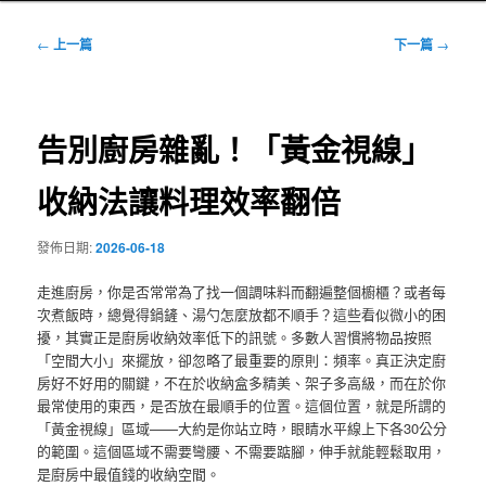
文
←
上一篇
下一篇
→
章
導
覽
告別廚房雜亂！「黃金視線」
收納法讓料理效率翻倍
發佈日期:
2026-06-18
走進廚房，你是否常常為了找一個調味料而翻遍整個櫥櫃？或者每
次煮飯時，總覺得鍋鏟、湯勺怎麼放都不順手？這些看似微小的困
擾，其實正是廚房收納效率低下的訊號。多數人習慣將物品按照
「空間大小」來擺放，卻忽略了最重要的原則：頻率。真正決定廚
房好不好用的關鍵，不在於收納盒多精美、架子多高級，而在於你
最常使用的東西，是否放在最順手的位置。這個位置，就是所謂的
「黃金視線」區域——大約是你站立時，眼睛水平線上下各30公分
的範圍。這個區域不需要彎腰、不需要踮腳，伸手就能輕鬆取用，
是廚房中最值錢的收納空間。