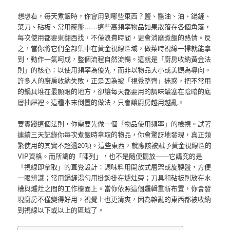
想想看，每天煮飯時，你會用到哪些東西？鹽、醬油、油、鍋鏟、
菜刀、砧板、常用碗盤……這些高頻率物品如果散落在各個角落，
每次使用都要東翻西找，不僅浪費時間，更會消磨煮飯的熱情。反
之，當你將它們全部集中在黃金視線區域，做菜時視線一掃就能拿
到，動作一氣呵成，整個流程自然流暢。這就是「廚房收納黃金法
則」的核心：以使用頻率為優先，而非以物品大小或美觀為導向。
許多人的廚房收納失敗，正是因為被「視覺整齊」迷惑，把不常用
的鍋具堆在最顯眼的地方，卻讓每天都要用的調味罐塞在陰暗的底
層抽屜裡。這種本末倒置的做法，只會讓廚房越用越亂。
要實踐這個法則，你需要先做一個「物品使用頻率」的檢視。試著
連續三天記錄你每次煮飯時拿取的物品，你會驚訝地發現，真正頻
繁使用的其實不超過20項。這些東西，就應該被賦予黃金視線區的
VIP資格。而所謂的「陳列」，也不是隨便擺放——它講究的是
「視線即拿取」的直覺設計：調味料用開放式層架或旋轉盤，方便
一眼辨識；常用鍋鏟湯勺用掛鉤掛在爐灶旁；刀具和砧板則放在水
槽與爐灶之間的工作檯面上。當你依照這個邏輯重新布置，你會發
現廚房不僅變得好用，視覺上也更清爽，因為雜亂的東西都被收納
到視線以下或以上的區域了。