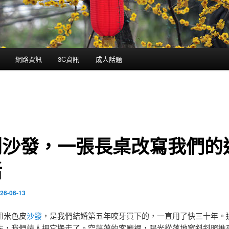
網路資訊
3C資訊
成人話題
別沙發，一張長桌改寫我們的
活
26-06-13
組米色皮
沙發
，是我們結婚第五年咬牙買下的，一直用了快三十年。
末，我們請人把它搬走了。空蕩蕩的客廳裡，陽光從落地窗斜斜照進