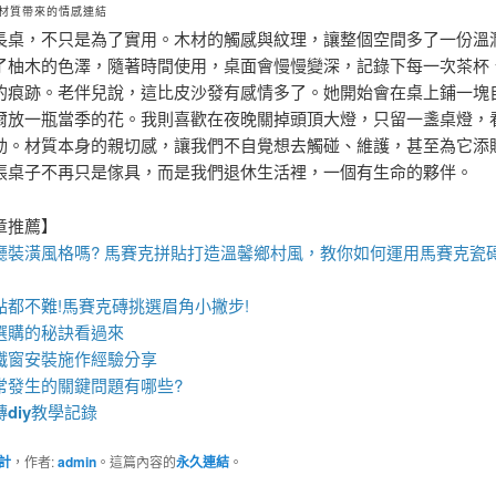
材質帶來的情感連結
長桌，不只是為了實用。木材的觸感與紋理，讓整個空間多了一份溫
了柚木的色澤，隨著時間使用，桌面會慢慢變深，記錄下每一次茶杯
的痕跡。老伴兒說，這比皮沙發有感情多了。她開始會在桌上鋪一塊
爾放一瓶當季的花。我則喜歡在夜晚關掉頭頂大燈，只留一盞桌燈，
動。材質本身的親切感，讓我們不自覺想去觸碰、維護，甚至為它添
張桌子不再只是傢具，而是我們退休生活裡，一個有生命的夥伴。
章推薦】
廳裝潢風格嗎?
馬賽克拼貼
打造溫馨鄉村風，教你如何運用
馬賽克瓷
點都不難!
馬賽克磚
挑選眉角小撇步!
選購的秘訣看過來
鐵窗
安裝施作經驗分享
常發生的關鍵問題有哪些?
磚
diy
教學記錄
計
，作者:
admin
。這篇內容的
永久連結
。