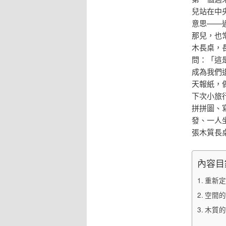
兒站在中
意思——
那兒，也
木長桌，
問：「這
成為我們
天報紙，
下次小旅
拼拼圖、
發、一人
張木質長
內容目
重新定
空間的
木質的