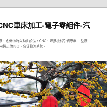
CNC車床加工-電子零組件-汽
廠、倉儲物流自動化設備，CNC、焊接機械引領專業！ 整廠
專用機設備開發。倉儲物流系統。