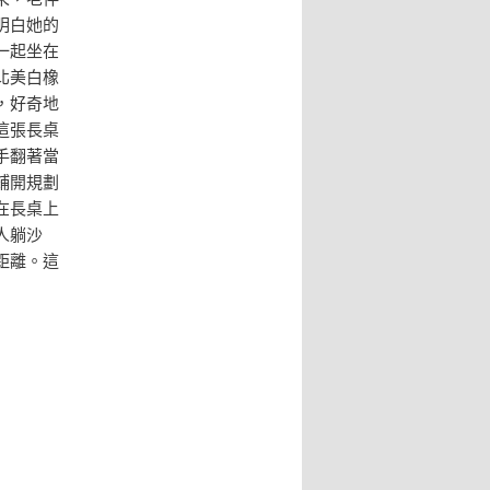
明白她的
一起坐在
北美白橡
，好奇地
這張長桌
手翻著當
鋪開規劃
在長桌上
人躺沙
距離。這