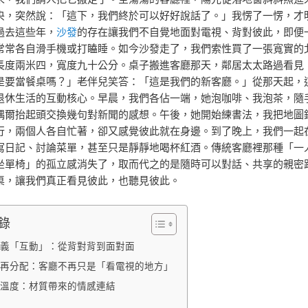
央，突然說：「這下，我們終於可以好好說話了。」我愣了一愣，才
過去這些年，
沙發
的存在讓我們不自覺地面對電視、背對彼此，即便
常常各自滑手機或打瞌睡。如今沙發走了，我們索性買了一張寬實的
長度兩米四，寬度九十公分。桌子搬進客廳那天，鄰居太太路過看見
是要當餐桌嗎？」老伴兒笑答：「這是我們的新客廳。」從那天起，
退休生活的互動核心。早晨，我們各佔一端，她泡咖啡、我泡茶，隨
偶爾抬起頭交換幾句對新聞的感想。午後，她開始練書法，我把地圖
行，兩個人各自忙著，卻又感覺彼此就在身邊。到了晚上，我們一起
寫日記、討論菜單，甚至只是靜靜地喝杯紅酒。傳統客廳裡那種「一
坐單椅」的孤立感消失了，取而代之的是隨時可以對話、共享的親密
桌，讓我們真正看見彼此，也聽見彼此。
錄
義「互動」：從背對背到面對面
再分配：客廳不再只是「看電視的地方」
溫度：材質帶來的情感連結