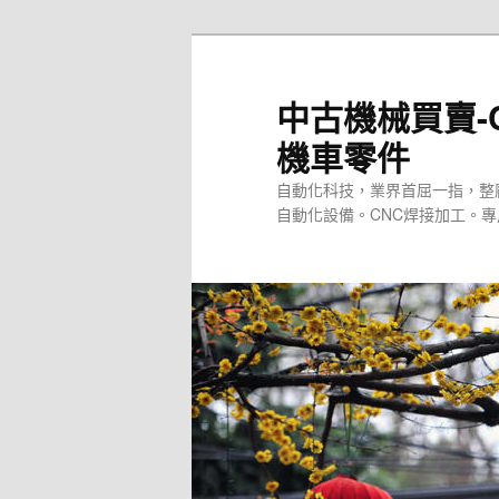
跳
至
主
中古機械買賣-
要
機車零件
內
容
自動化科技，業界首屈一指，整
自動化設備。CNC焊接加工。