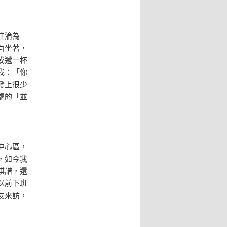
往淪為
面坐著，
或遞一杯
我：「你
發上很少
處的「並
中心區，
，如今我
棋譜，還
以前下班
友來訪，