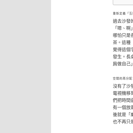
重新定義「互
過去沙發
「嗯、啊
哪怕只是
茶。這種
覺得這個
發生。長
肩做自己
空間的再分配
沒有了沙
電視機移
們把時間
有一個放
後就是「
也不再只