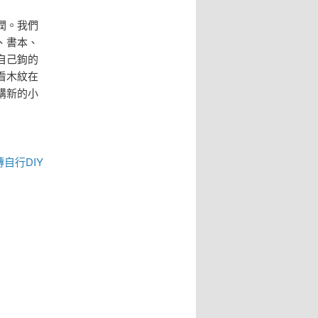
潤。我們
、書本、
自己鉤的
看木紋在
購新的小
磚
自行DIY