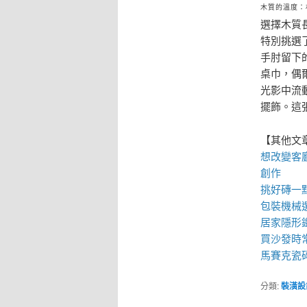
木質的溫度：
選擇木質
特別挑選
手肘留下
桌巾，偶
光影中流
擺飾。這
【其他文
想改變客
創作
挑好磚一
包裝機械
居家
隱形
買
沙發
時
馬賽克瓷
分類:
裝潢設