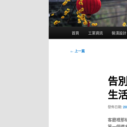
主
首頁
工業資訊
裝潢設計
要
選
單
文
←
上一篇
章
導
覽
告
生
發佈日期:
20
客廳裡那
第一個週