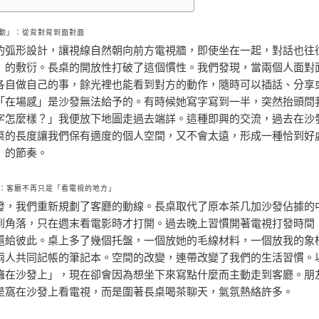
動」：從背對背到面對面
的弧形設計，讓視線自然朝向前方電視牆，即使坐在一起，對話也往
」的敷衍。長桌的開放性打破了這個慣性。我們發現，當兩個人面對
各自做自己的事，餘光裡也能看到對方的動作，隨時可以插話、分享
「在場感」是沙發無法給予的。有時候她寫字寫到一半，突然抬頭問
字怎麼樣？」我便放下地圖走過去端詳。這種即興的交流，過去在沙
桌的長度讓我們保有適度的個人空間，又不會太遠，形成一種恰到好
」的節奏。
：客廳不再只是「看電視的地方」
發，我們重新規劃了客廳的動線。長桌取代了原本茶几加沙發佔據的
到角落，只在週末看電影時才打開。過去晚上習慣開著電視打發時間
還給彼此。桌上多了幾個托盤，一個放她的毛線材料，一個放我的象
兩人共同記帳的筆記本。空間的改變，連帶改變了我們的生活習慣。
癱在沙發上」，現在卻會因為想坐下來寫點什麼而主動走到客廳。朋
是窩在沙發上看電視，而是圍著長桌喝茶聊天，氣氛熱絡許多。