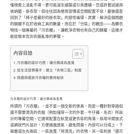
僅視覺上凌亂不堪，更可能滋生細菌或引來塵蟎。您或許嘗試過用
收納籃、掛衣架，但往往因為使用習慣或空間配置不佳，最後還是
回到了「椅子是最好的掛衣架」的惡性循環。其實，解決這個問題
的關鍵不在於收納工具的數量，而在於「分區」的觀念——為髒衣
物找一個專屬的「污衣櫃」，讓乾淨衣物也有自己的歸屬，這樣才
能從根本告別衣服亂堆的夢魘。
內容目錄
污衣櫃的設計巧思：讓分類成為直覺
從生活習慣著手：建立「衣物三區」制度
挑選與擺放污衣櫃的實用秘訣
污衣櫃的設計巧思：讓分類成為直覺
所謂的「污衣櫃」，並不是一個全新的傢具，而是一種針對穿過但
還不需要清洗的衣服（例如僅穿一次的外套、牛仔褲、毛衣）所設
計的專屬空間。它通常配置在臥室或更衣區的角落，採用半開放式
或網狀門片設計，方便通風透氣，避免悶臭。內部可以分成上、下
兩層或左右兩區：一區放置「待清洗」的衣物，另一區則放「還可