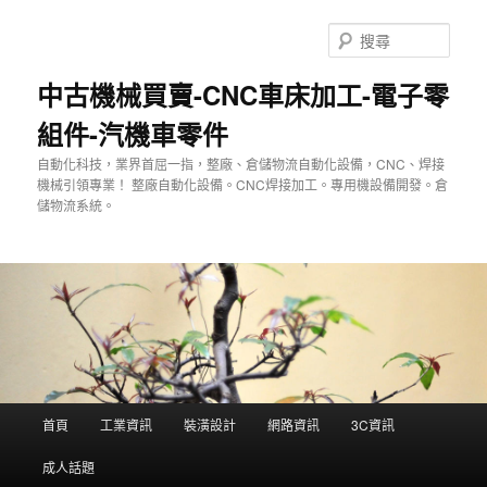
跳
至
搜
主
尋
要
中古機械買賣-CNC車床加工-電子零
內
組件-汽機車零件
容
自動化科技，業界首屈一指，整廠、倉儲物流自動化設備，CNC、焊接
機械引領專業！ 整廠自動化設備。CNC焊接加工。專用機設備開發。倉
儲物流系統。
主
首頁
工業資訊
裝潢設計
網路資訊
3C資訊
要
選
成人話題
單