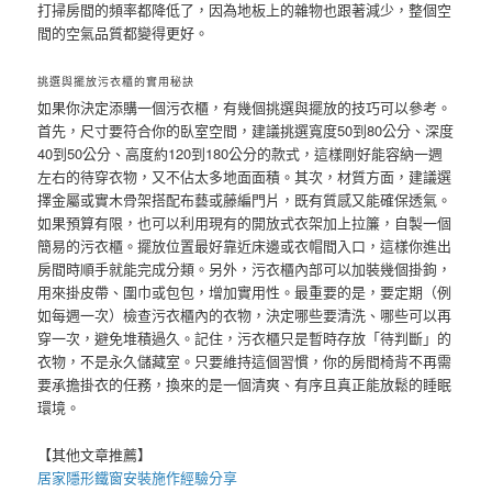
打掃房間的頻率都降低了，因為地板上的雜物也跟著減少，整個空
間的空氣品質都變得更好。
挑選與擺放污衣櫃的實用秘訣
如果你決定添購一個污衣櫃，有幾個挑選與擺放的技巧可以參考。
首先，尺寸要符合你的臥室空間，建議挑選寬度50到80公分、深度
40到50公分、高度約120到180公分的款式，這樣剛好能容納一週
左右的待穿衣物，又不佔太多地面面積。其次，材質方面，建議選
擇金屬或實木骨架搭配布藝或藤編門片，既有質感又能確保透氣。
如果預算有限，也可以利用現有的開放式衣架加上拉簾，自製一個
簡易的污衣櫃。擺放位置最好靠近床邊或衣帽間入口，這樣你進出
房間時順手就能完成分類。另外，污衣櫃內部可以加裝幾個掛鉤，
用來掛皮帶、圍巾或包包，增加實用性。最重要的是，要定期（例
如每週一次）檢查污衣櫃內的衣物，決定哪些要清洗、哪些可以再
穿一次，避免堆積過久。記住，污衣櫃只是暫時存放「待判斷」的
衣物，不是永久儲藏室。只要維持這個習慣，你的房間椅背不再需
要承擔掛衣的任務，換來的是一個清爽、有序且真正能放鬆的睡眠
環境。
【其他文章推薦】
居家
隱形鐵窗
安裝施作經驗分享