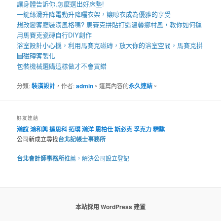
讓身體告訴你,怎麼選出好
床墊
!
一鍵絲滑升降
電動升降曬衣架
，讓晾衣成為優雅的享受
想改變客廳裝潢風格嗎?
馬賽克拼貼
打造溫馨鄉村風，教你如何運
用
馬賽克瓷磚
自行DIY創作
浴室設計小心機，利用
馬賽克磁磚
，放大你的浴室空間，
馬賽克拼
圖
磁磚客製化
包裝機械
選購這樣做才不會買錯
分類:
裝潢設計
，作者:
admin
。這篇內容的
永久連結
。
好友連結
瀚誼
鴻和興
達思科
拓璞
瀚洋
恩柏仕
斯必克
孚克力
精騏
公司新成立尋找
台北記帳士事務所
台北會計師事務所
推薦，解決公司設立登記
本站採用 WordPress 建置