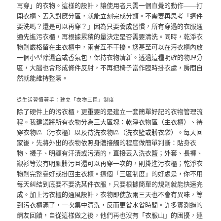
再穿」的衣物。這樣的設計，讓使用者只需一個直覺的動作——打
開衣櫃、丟入對應分區，就能立刻完成分類。不需要再思考「這件
要洗嗎？還是可以再穿？」因為只要養成習慣，所有穿過的衣服通
通先進污衣櫃，再根據累積的量決定是否需要清洗。同時，乾淨衣
物則嚴格留在主衣櫃中，兩者互不干擾。您甚至可以在污衣櫃內放
一個小型除濕盒或香氛包，保持衣物清新。透過這種明確的物理分
區，大腦也會形成條件反射，不再把椅子當作臨時掛衣處，房間自
然就能維持整潔。
從生活習慣著手：建立「衣物三區」制度
除了硬件上的污衣櫃，更重要的是建立一套簡單好記的衣物管理流
程。我建議將所有衣物分為三大區塊：乾淨衣物區（主衣櫃）、待
穿衣物區（污衣櫃）以及待洗衣物區（洗衣籃或髒衣袋）。每天回
家後，先將外出的衣物依照身體接觸的程度做簡單判斷：貼身衣
物、襪子、明顯有汗漬或污漬的，直接丟入洗衣籃；外套、長褲、
襯衫等沒有明顯髒污且還可以再穿一次的，則掛進污衣櫃；乾淨衣
物則完整疊好或掛回主衣櫃。這個「三區制度」的好處是，你不用
每天糾結到底要不要洗某件衣服，只要根據簡單的規則就能快速完
成。加上污衣櫃的通風設計，衣物即使放兩三天也不會有異味，等
到污衣櫃滿了，一次集中清洗，反而更省水省時間。許多實測過的
網友回饋，自從這樣做之後，他們再也沒有「衣服山」的困擾，連