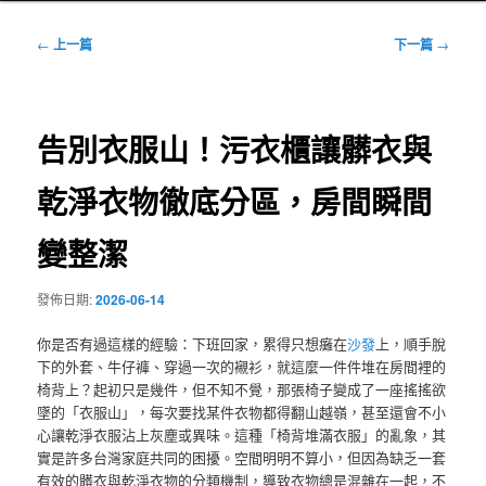
文
←
上一篇
下一篇
→
章
導
覽
告別衣服山！污衣櫃讓髒衣與
乾淨衣物徹底分區，房間瞬間
變整潔
發佈日期:
2026-06-14
你是否有過這樣的經驗：下班回家，累得只想癱在
沙發
上，順手脫
下的外套、牛仔褲、穿過一次的襯衫，就這麼一件件堆在房間裡的
椅背上？起初只是幾件，但不知不覺，那張椅子變成了一座搖搖欲
墜的「衣服山」，每次要找某件衣物都得翻山越嶺，甚至還會不小
心讓乾淨衣服沾上灰塵或異味。這種「椅背堆滿衣服」的亂象，其
實是許多台灣家庭共同的困擾。空間明明不算小，但因為缺乏一套
有效的髒衣與乾淨衣物的分類機制，導致衣物總是混雜在一起，不