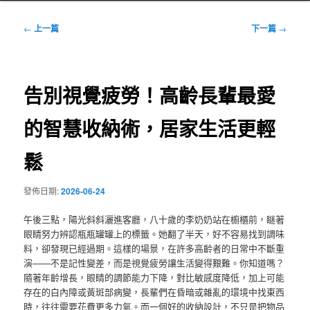
文
←
上一篇
下一篇
→
章
導
覽
告別視覺疲勞！高齡長輩最愛
的智慧收納術，居家生活更輕
鬆
發佈日期:
2026-06-24
午後三點，陽光斜斜灑進客廳，八十歲的李奶奶站在櫥櫃前，瞇著
眼睛努力辨認瓶瓶罐罐上的標籤。她翻了半天，好不容易找到調味
料，卻發現已經過期。這樣的場景，在許多高齡者的日常中不斷重
演——不是記性變差，而是視覺疲勞讓生活變得艱難。你知道嗎？
隨著年齡增長，眼睛的調節能力下降，對比敏感度降低，加上可能
存在的白內障或黃斑部病變，長輩們在昏暗或雜亂的環境中找東西
時，往往需要花費更多力氣。而一個好的收納設計，不只是把物品