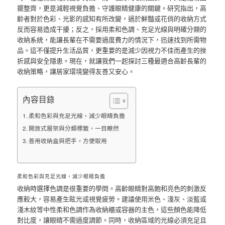
擺整齊，更是減輕視覺負擔、守護眼睛健康的關鍵。研究指出，高
齡者對於色彩、光影的感知有所改變，過於鮮豔或花俏的收納方式
反而容易造成干擾；反之，採用柔和色調、充足光線與明確分類的
收納系統，能讓長輩在不需要過度費力的情況下，迅速找到所需物
品。這不僅提升生活品質，更重要的是減少因視力不佳而產生的挫
折感與安全隱患。現在，就讓我們一起探討三種最適合高齡長輩的
收納策略，讓居家環境變得友善又安心。
內容目錄
柔和色彩與充足光線，減少眼睛負擔
開放式層架與分類標籤，一目瞭然
善用收納盒與把手，方便取用
柔和色彩與充足光線，減少眼睛負擔
收納時選擇色調是很重要的學問。高齡眼睛對高飽和亮色的刺激反
應較大，容易產生眩光或視覺疲勞。建議使用米色、淺灰、淡藍或
淺木紋等中性柔和色調作為收納櫃或容器的主色，這些顏色能降低
對比度，讓眼睛不需過度調節。同時，收納區域的光線必須充足且