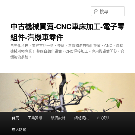
跳
至
搜
主
尋
要
中古機械買賣-CNC車床加工-電子零
內
組件-汽機車零件
容
自動化科技，業界首屈一指，整廠、倉儲物流自動化設備，CNC、焊接
機械引領專業！ 整廠自動化設備。CNC焊接加工。專用機設備開發。倉
儲物流系統。
主
首頁
工業資訊
裝潢設計
網路資訊
3C資訊
要
選
成人話題
單