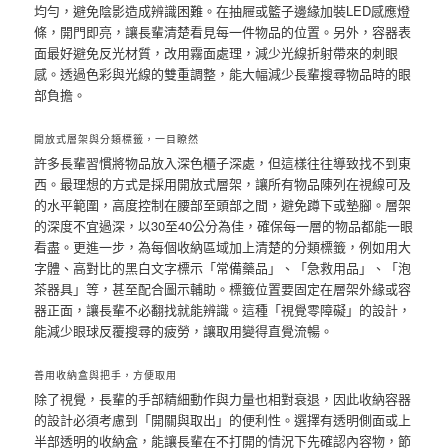
均勻，避免陰影造成辨識困難。在抽屜或籃子邊緣加裝LED感應燈
條，開門即亮，讓長輩清楚看見每一件物品的位置。另外，容器表
面最好避免反光材質，改用霧面處理，減少光線折射帶來的刺眼
感。透過色彩與光線的雙重調整，能大幅減少長輩搜尋物品時的眼
部負擔。
開放式層架與分類標籤，一目瞭然
許多長輩習慣將物品放入深色櫃子深處，但這樣往往導致找不到東
西。最理想的方式是採用開放式層架，讓所有物品陳列在視線可及
的水平範圍，高度控制在腰部至頭部之間，避免蹲下或墊腳。層架
的深度不宜過深，以30至40公分為佳，確保每一層的物品都能一眼
看盡。更進一步，為每個收納區域加上清楚的分類標籤，例如用大
字體、高對比的黑白文字標示「常備藥品」、「急救用品」、「泡
茶器具」等，甚至配合圖示輔助。標籤位置要固定在層架外緣或容
器正面，讓長輩不必翻找就能辨識。這種「視覺零障礙」的設計，
能減少眼球反覆搜尋的疲勞，讓取用變得直覺流暢。
善用收納盒與把手，方便取用
除了視覺，長輩的手部精細動作與力量也相對衰退，因此收納容器
的設計必須考慮到「開關與取出」的便利性。選擇有透明側面或上
半部透明的收納盒，能讓長輩在不打開的情況下先確認內容物，節