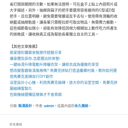
省打開與關閉的次數。如果無法透明，可在盒子上貼上內容照片或
大字描述。另外，抽屜與箱子的把手要選用容易握持的C型或D型
把手，且位置明顯，避免需要彎腰或反手去勾。使用帶有滑輪的收
納籃或抽屜軌道，讓長輩只需輕拉即可取出物品，無需費力搬動。
這些細節看似微小，卻能有效降低因視力模糊加上動作吃力所產生
的挫敗感，讓收納真正成為幫助長輩獨立自主的工具。
【其他文章推薦】
居家
隱形鐵窗
安裝施作經驗分享
讓身體告訴你,怎麼選出好
床墊
!
一鍵絲滑升降
電動升降曬衣架
，讓晾衣成為優雅的享受
想改變客廳裝潢風格嗎?
馬賽克拼貼
打造溫馨鄉村風，教你如何運
用
馬賽克瓷磚
自行DIY創作
浴室設計小心機，利用
馬賽克磁磚
，放大你的浴室空間，
馬賽克拼
圖
磁磚客製化
包裝機械
選購這樣做才不會買錯
分類:
裝潢設計
，作者:
admin
。這篇內容的
永久連結
。
好友連結