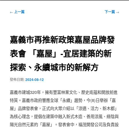
文
←
上一篇
下一篇
→
章
導
覽
嘉義市再推新政策嘉屋品牌發
表會 「嘉屋」-宜居建築的新
探索、永續城市的新解方
發佈日期:
2024-08-12
嘉義市建城320年，擁有豐富林業文化、歷史底蘊和開放前進
特質。嘉義市政府響應全球「永續」趨勢，今(8)日舉辦「嘉
屋」品牌發表會，正式向大眾介紹以「涼適、活力、新木都」
為核心理念，提倡在建築中融入新式木造、善用涼風、綠陰與
陽光自然元素的「嘉屋」。發表會中，福茂開發公司及負責設