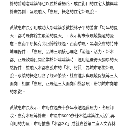
計的曾聰憲建築師也以位於垂楊路、成仁街口的住宅大樓興建
計畫為例，呈現融入「嘉屋」概念的住宅新風貌。
黃敏惠市長引用成功大學建築系教授林子平的警言「每年的夏
天，都將是你餘生最涼的夏天」，表示對未來環境變遷的憂
慮。嘉南平原擁有北回歸線經過、西南季風、黑潮交會的特殊
地理條件，「嘉屋」品牌三項核心理念「涼適、活力、新木
都」正是鼓勵民間企業於新建建築時，運用這些得天獨厚的天
然條件，並融入木都嘉義市的「木」材質，為城市形塑新風
貌。永續的概念包含了經濟繁榮、社會進步與環境保護等三大
面向，相信「嘉屋」正是這三大面向和諧發展，帶領城市向前
的象徵。
黃敏惠市長表示，市府在過去十多年來透過舊屋力、老屋卸
妝、嘉有木屋等計畫，市區中6000多棟木造建築注入活化再
利用的力量，市府推動「木都2.0」成就嘉義第二座人文森林