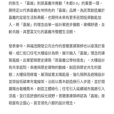
的新生。「嘉屋」則是嘉義市推動「木都3.0」的重要一環，
期待足以代表嘉義在地特色的「嘉屋」品牌，為民眾創造屬於
嘉義的宜居生活新典範，也期待未來有更多民間投資動能加
入，將「嘉屋」的理念由單一設計案逐步擴散，建構舒適、全
齡共融、具豐富文化的嘉義市整體生活圈。
發表會中，與福茂開發公司合作的曾聰憲建築師也以座落於垂
楊、成仁街口住宅大樓設計為例，展示融入「嘉屋」理念的建
築風貌。此案緊鄰歷史建築「原嘉義公學校宿舍」，大樓設計
有共享庭院，串連與歷史建物的動線，創造與歷史共生的面
貌；大樓採用綠電，屋頂設置太陽能版、強化隔熱及遮陽設計
並架設低碳車充電線架，沿街以喬木創造綠行人步道，並於錯
層陽台栽種喬木，創造立體綠化；住宅引入延續城市風廊引入
涼風，並打造舒適的採光視野。曾聰憲建築師認為「嘉屋」是
相當有企圖心，甚至領先六都的設計理念。