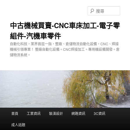
跳
至
搜
主
尋
要
中古機械買賣-CNC車床加工-電子零
內
組件-汽機車零件
容
自動化科技，業界首屈一指，整廠、倉儲物流自動化設備，CNC、焊接
機械引領專業！ 整廠自動化設備。CNC焊接加工。專用機設備開發。倉
儲物流系統。
主
首頁
工業資訊
裝潢設計
網路資訊
3C資訊
要
選
成人話題
單