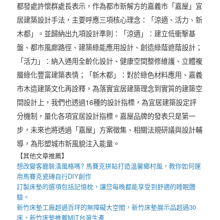
都發處許懷群處長表示，作為都市新解方的嘉義市「嘉屋」宜
居建築設計手法，主要呼應三項核心理念：「涼適、活力、新
木都」。並歸納出九項設計準則：「涼適」：建立低衝擊基
盤、都市風廊路徑、建築綠能應用設計、創造綠蔭遮蔭設計；
「活力」：納入通用全齡化設計、健康空間整修維護、立體複
層綠化豐富建築表情；「新木都」：對於綠色材料應用、嘉義
市木造建築文化再詮釋，為落實宜居建築理念到實質的建築空
間設計上，我們也透過16種的設計指標，為宜居建築設定評
分機制，量化各項宜居設計指標。嘉屋品牌的發表只是第一
步，未來也將透過「嘉屋」方案徵集、相關法規研議與設計輔
導，為形塑城市新風貌注入能量。
【其他文章推薦】
想改變客廳裝潢風格嗎?
馬賽克拼貼
打造溫馨鄉村風，教你如何運
用
馬賽克瓷磚
自行DIY創作
訂製床墊
的選項包括
記憶枕
，讓您每晚都能享受到舒適的睡眠體
驗。
新竹床墊工廠
超過百坪的無障礙大空間，
新竹床墊
展示品超過30
床，
新竹床墊推薦
MIT台灣生產