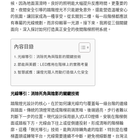
候，因為地面濕滑時，良好的照明能大幅提升反應時間。更重要的
是，夜間安全引導的踏階燈光不只能避免意外，還能營造溫暖安心
的氛圍，讓回家成為一種享受。從玄關到二樓，每一段階梯都應該
有專屬的光線規劃，而非仰賴單一光源。接下來，我將從三個關鍵
面向，深入探討如何打造真正安全的夜間階梯照明系統。
內容目錄
光線導引：消除死角與陰影的關鍵技術
節能與美觀：LED應用在階梯上的實務考量
智慧感應：讓燈光隨人而動打造個人化安全
光線導引：消除死角與陰影的關鍵技術
踏階燈光設計的核心，在於如何讓光線均勻覆蓋每一級台階的邊緣
與踏面。傳統的頂燈常造成階梯前端黑暗、後端過亮，步行者難以
判斷下一步的位置。現代設計採用嵌入式LED燈條，安裝在階梯側
面或踏板下方，光線由下往上或從側邊投射，形成清晰的階梯輪
廓。這種「側光導引」技術，能夠消除轉角處的陰影，特別是在樓
梯盡頭或轉彎平台，光線需要連續不中斷，避免視線斷層。台灣法