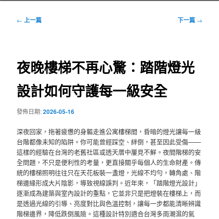
文
←
上一篇
下一篇
→
章
導
覽
夜晚樓梯不再心驚：踏階燈光
設計如何守護每一級安全
發佈日期:
2026-05-16
深夜回家，拖著疲憊的身軀走進公寓樓梯間，昏暗的燈光讓每一級
台階都像未知的陷阱。你可能曾經踩空、絆倒，甚至因此受傷——
這樣的經驗在台灣的老舊社區或透天厝中屢見不鮮。夜間階梯的安
全問題，不只是便利性的考量，更直接關乎每個人的生命財產。傳
統的樓梯照明往往只在天花板裝一盞燈，光線不均勻，轉角處、階
梯邊緣形成大片陰影，導致視線誤判。近年來，「踏階燈光設計」
逐漸成為建築與室內設計的重點，它並非只是把燈裝在樓梯上，而
是透過光線的引導、亮度對比與色溫控制，讓每一步都能清晰辨識
階梯邊界，降低跌倒風險。這種設計特別適合台灣多雨潮濕的氣