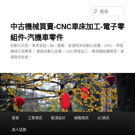
跳
至
搜
主
尋
要
中古機械買賣-CNC車床加工-電子零
內
組件-汽機車零件
容
自動化科技，業界首屈一指，整廠、倉儲物流自動化設備，CNC、焊接
機械引領專業！ 整廠自動化設備。CNC焊接加工。專用機設備開發。倉
儲物流系統。
主
首頁
工業資訊
裝潢設計
網路資訊
3C資訊
要
選
成人話題
單