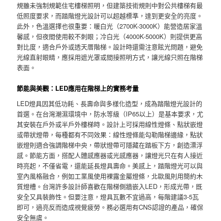
規雖未強制規範住宅樓梯照明，但建築技術規則中對公共樓梯有最
低照度要求，而踏階燈光設計可以超越標準，達到更安全的亮度。
此外，色溫選擇也很重要：暖白光（2700K-3000K）能營造居家溫
馨感，但夜間使用較不刺眼；冷白光（4000K-5000K）則提供更高
對比度，適合戶外或透天厝階梯。設計時還需注意眩光問題，避免
光線直射眼睛，應採用遮光罩或間接照明方式，讓光線只照在階梯
表面。
節能與美觀：LED應用在階梯上的實務考量
LED燈具因其低功耗、長壽命與多樣化造型，成為踏階燈光設計的
首選。在台灣潮濕環境中，防水等級（IP65以上）是基本要求，尤
其安裝在戶外或半戶外樓梯時。設計上可採用線性燈條、點狀嵌燈
或帶狀燈帶，每種都有不同效果：線性燈條能勾勒階梯邊緣，點狀
嵌燈則適合強調階梯中央，帶狀燈帶可隱藏在踏板下方，創造漂浮
感。節能方面，搭配人體感應器或光感應器，讓燈光只在有人接近
時亮起，不僅省電，還能延長燈具壽命。美感上，踏階燈光可以與
室內風格融合，例如工業風使用裸露金屬燈條，北歐風則用簡約木
質燈槽。台灣許多設計師喜歡在階梯側牆嵌入LED，形成光帶，既
安全又具裝飾性。但要注意，燈具瓦數不宜過高，每階建議3-5瓦
即可，過亮反而造成視覺疲勞。務必選用有CNS認證的產品，確保
安全無虞。