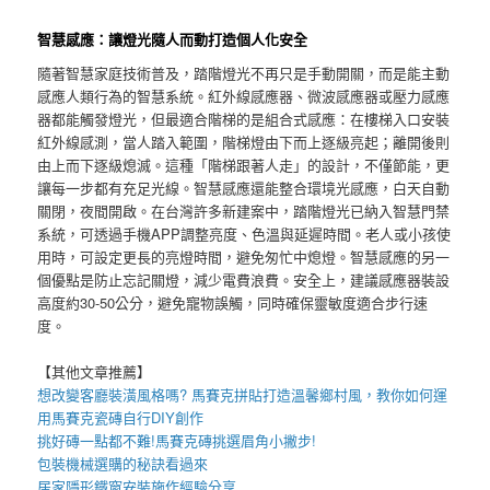
智慧感應：讓燈光隨人而動打造個人化安全
隨著智慧家庭技術普及，踏階燈光不再只是手動開關，而是能主動
感應人類行為的智慧系統。紅外線感應器、微波感應器或壓力感應
器都能觸發燈光，但最適合階梯的是組合式感應：在樓梯入口安裝
紅外線感測，當人踏入範圍，階梯燈由下而上逐級亮起；離開後則
由上而下逐級熄滅。這種「階梯跟著人走」的設計，不僅節能，更
讓每一步都有充足光線。智慧感應還能整合環境光感應，白天自動
關閉，夜間開啟。在台灣許多新建案中，踏階燈光已納入智慧門禁
系統，可透過手機APP調整亮度、色溫與延遲時間。老人或小孩使
用時，可設定更長的亮燈時間，避免匆忙中熄燈。智慧感應的另一
個優點是防止忘記關燈，減少電費浪費。安全上，建議感應器裝設
高度約30-50公分，避免寵物誤觸，同時確保靈敏度適合步行速
度。
【其他文章推薦】
想改變客廳裝潢風格嗎?
馬賽克拼貼
打造溫馨鄉村風，教你如何運
用
馬賽克瓷磚
自行DIY創作
挑好磚一點都不難!
馬賽克磚
挑選眉角小撇步!
包裝機械
選購的秘訣看過來
居家
隱形鐵窗
安裝施作經驗分享