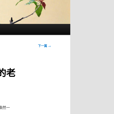
下一篇
→
的老
煥然一