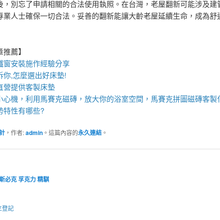
後，別忘了申請相關的合法使用執照。在台灣，老屋翻新可能涉及建
專業人士確保一切合法。妥善的翻新能讓大齡老屋延續生命，成為舒
章推薦】
鐵窗
安裝施作經驗分享
訴你,怎麼選出好
床墊
!
直營
提供
客製床墊
小心機，利用
馬賽克磁磚
，放大你的浴室空間，
馬賽克拼圖
磁磚客製
勢特性有哪些?
計
，作者:
admin
。這篇內容的
永久連結
。
斯必克
孚克力
精騏
立登記