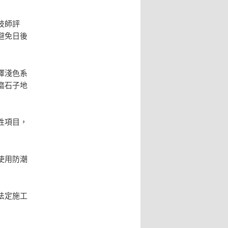
技師評
避免日後
擇淺色系
磨石子地
性項目，
使用防潮
法定施工