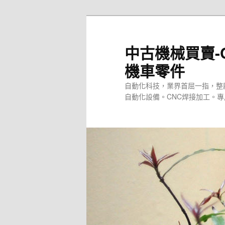
跳
至
主
中古機械買賣-
要
機車零件
內
容
自動化科技，業界首屈一指，整
自動化設備。CNC焊接加工。