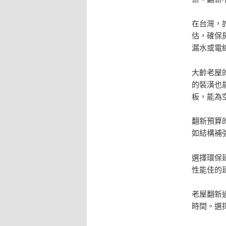
在台灣，
估，確保
漏水或電
大齡老屋
的裝潢也
板，能為
翻新預算
如結構補
選擇環保
性能佳的
老屋翻新
時間。選