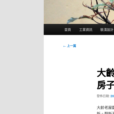
主
首頁
工業資訊
裝潢設計
要
選
單
文
←
上一篇
章
導
覽
大
房
發佈日期:
20
大齡老屋
新。翻新