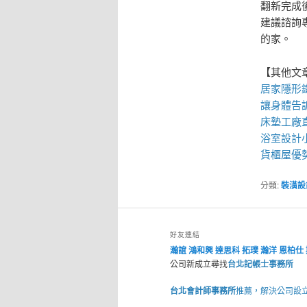
翻新完成
建議諮詢
的家。
【其他文
居家
隱形
讓身體告
床墊工廠
浴室設計
貨櫃屋
優
分類:
裝潢設
好友連結
瀚誼
鴻和興
達思科
拓璞
瀚洋
恩柏仕
公司新成立尋找
台北記帳士事務所
台北會計師事務所
推薦，解決公司設