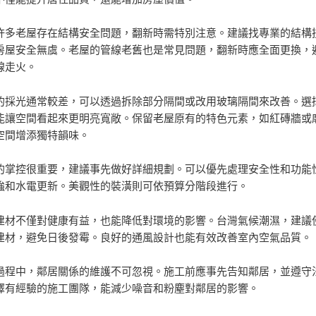
許多老屋存在結構安全問題，翻新時需特別注意。建議找專業的結構
房屋安全無虞。老屋的管線老舊也是常見問題，翻新時應全面更換，
線走火。
的採光通常較差，可以透過拆除部分隔間或改用玻璃隔間來改善。選
能讓空間看起來更明亮寬敞。保留老屋原有的特色元素，如紅磚牆或
空間增添獨特韻味。
的掌控很重要，建議事先做好詳細規劃。可以優先處理安全性和功能
強和水電更新。美觀性的裝潢則可依預算分階段進行。
建材不僅對健康有益，也能降低對環境的影響。台灣氣候潮濕，建議
建材，避免日後發霉。良好的通風設計也能有效改善室內空氣品質。
過程中，鄰居關係的維護不可忽視。施工前應事先告知鄰居，並遵守
擇有經驗的施工團隊，能減少噪音和粉塵對鄰居的影響。