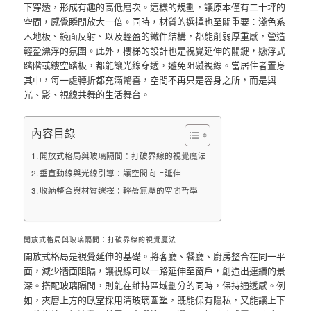
下穿透，形成有趣的高低層次。這樣的規劃，讓原本僅有二十坪的
空間，感覺瞬間放大一倍。同時，材質的選擇也至關重要：淺色系
木地板、鏡面反射、以及輕盈的鐵件結構，都能削弱厚重感，營造
輕盈漂浮的氛圍。此外，樓梯的設計也是視覺延伸的關鍵，懸浮式
踏階或鏤空踏板，都能讓光線穿透，避免阻礙視線。當居住者置身
其中，每一處轉折都充滿驚喜，空間不再只是容身之所，而是與
光、影、視線共舞的生活舞台。
內容目錄
開放式格局與玻璃隔間：打破界線的視覺魔法
垂直動線與光線引導：讓空間向上延伸
收納整合與材質選擇：輕盈無壓的空間哲學
開放式格局與玻璃隔間：打破界線的視覺魔法
開放式格局是視覺延伸的基礎。將客廳、餐廳、廚房整合在同一平
面，減少牆面阻隔，讓視線可以一路延伸至窗戶，創造出連續的景
深。搭配玻璃隔間，則能在維持區域劃分的同時，保持通透感。例
如，夾層上方的臥室採用清玻璃圍塑，既能保有隱私，又能讓上下