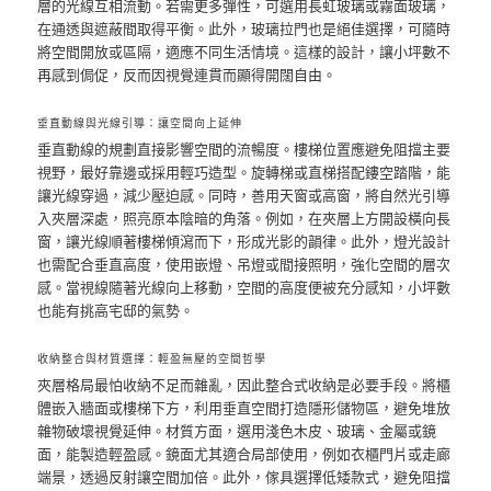
層的光線互相流動。若需更多彈性，可選用長虹玻璃或霧面玻璃，
在通透與遮蔽間取得平衡。此外，玻璃拉門也是絕佳選擇，可隨時
將空間開放或區隔，適應不同生活情境。這樣的設計，讓小坪數不
再感到侷促，反而因視覺連貫而顯得開闊自由。
垂直動線與光線引導：讓空間向上延伸
垂直動線的規劃直接影響空間的流暢度。樓梯位置應避免阻擋主要
視野，最好靠邊或採用輕巧造型。旋轉梯或直梯搭配鏤空踏階，能
讓光線穿過，減少壓迫感。同時，善用天窗或高窗，將自然光引導
入夾層深處，照亮原本陰暗的角落。例如，在夾層上方開設橫向長
窗，讓光線順著樓梯傾瀉而下，形成光影的韻律。此外，燈光設計
也需配合垂直高度，使用嵌燈、吊燈或間接照明，強化空間的層次
感。當視線隨著光線向上移動，空間的高度便被充分感知，小坪數
也能有挑高宅邸的氣勢。
收納整合與材質選擇：輕盈無壓的空間哲學
夾層格局最怕收納不足而雜亂，因此整合式收納是必要手段。將櫃
體嵌入牆面或樓梯下方，利用垂直空間打造隱形儲物區，避免堆放
雜物破壞視覺延伸。材質方面，選用淺色木皮、玻璃、金屬或鏡
面，能製造輕盈感。鏡面尤其適合局部使用，例如衣櫃門片或走廊
端景，透過反射讓空間加倍。此外，傢具選擇低矮款式，避免阻擋