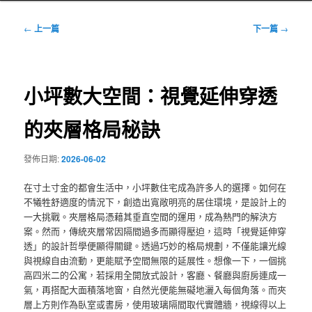
文
←
上一篇
下一篇
→
章
導
覽
小坪數大空間：視覺延伸穿透
的夾層格局秘訣
發佈日期:
2026-06-02
在寸土寸金的都會生活中，小坪數住宅成為許多人的選擇。如何在
不犧牲舒適度的情況下，創造出寬敞明亮的居住環境，是設計上的
一大挑戰。夾層格局憑藉其垂直空間的運用，成為熱門的解決方
案。然而，傳統夾層常因隔間過多而顯得壓迫，這時「視覺延伸穿
透」的設計哲學便顯得關鍵。透過巧妙的格局規劃，不僅能讓光線
與視線自由流動，更能賦予空間無限的延展性。想像一下，一個挑
高四米二的公寓，若採用全開放式設計，客廳、餐廳與廚房連成一
氣，再搭配大面積落地窗，自然光便能無礙地灑入每個角落。而夾
層上方則作為臥室或書房，使用玻璃隔間取代實體牆，視線得以上