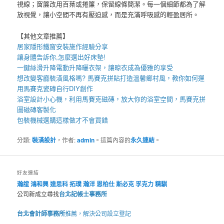
視線；窗簾改用百葉或捲簾，保留線條簡潔。每一個細節都為了解
放視覺，讓小空間不再有壓迫感，而是充滿呼吸感的輕盈居所。
【其他文章推薦】
居家
隱形鐵窗
安裝施作經驗分享
讓身體告訴你,怎麼選出好
床墊
!
一鍵絲滑升降
電動升降曬衣架
，讓晾衣成為優雅的享受
想改變客廳裝潢風格嗎?
馬賽克拼貼
打造溫馨鄉村風，教你如何運
用
馬賽克瓷磚
自行DIY創作
浴室設計小心機，利用
馬賽克磁磚
，放大你的浴室空間，
馬賽克拼
圖
磁磚客製化
包裝機械
選購這樣做才不會買錯
分類:
裝潢設計
，作者:
admin
。這篇內容的
永久連結
。
好友連結
瀚誼
鴻和興
達思科
拓璞
瀚洋
恩柏仕
斯必克
孚克力
精騏
公司新成立尋找
台北記帳士事務所
台北會計師事務所
推薦，解決公司設立登記