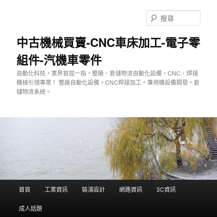
跳
至
搜
主
尋
要
中古機械買賣-CNC車床加工-電子零
內
組件-汽機車零件
容
自動化科技，業界首屈一指，整廠、倉儲物流自動化設備，CNC、焊接
機械引領專業！ 整廠自動化設備。CNC焊接加工。專用機設備開發。倉
儲物流系統。
主
首頁
工業資訊
裝潢設計
網路資訊
3C資訊
要
選
成人話題
單