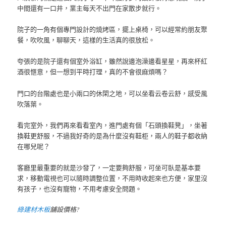
中間還有一口井，業主每天不出門在家散步就行。
院子的一角有個專門設計的燒烤區，擺上桌椅，可以經常約朋友聚
餐，吹吹風，聊聊天，這樣的生活真的很放松。
夸張的是院子還有個室外浴缸，雖然說邊泡澡邊看星星，再來杯紅
酒很愜意，但一想到平時打理，真的不會很麻煩嗎？
門口的台階處也是小兩口的休閑之地，可以坐看云卷云舒，感受風
吹落葉。
看完室外，我們再來看看室內，進門處有個「石頭換鞋凳」，坐著
換鞋更舒服，不過我好奇的是為什麼沒有鞋柜，兩人的鞋子都收納
在哪兒呢？
客廳里最重要的就是沙發了，一定要夠舒服，可坐可臥是基本要
求，移動電視也可以隨時調整位置，不用時收起來也方便，家里沒
有孩子，也沒有寵物，不用考慮安全問題。
綠建材木板
舖設價格?