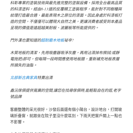
科彰專業的塗裝技術與最先進完整的塗裝設備，採用全台最高品質
的科漆塗料，經由8-13道的反覆精工塗裝程序，能針對不同樹種與
紋理打造最合適、最能表現木之原位的漆面。因此身處於科漆板打
造的空間，不僅僅可以體現大自然之美，更讓消費者感受到本產品
呈現的價值是遠超越美耐板、波麗板等所能提供的。
門外漢也要知道的
超耐磨木地板
祕辛?
木質地板的清潔，先用吸塵器吸淨灰塵，再用沾濕抹布擦拭(或靜
電拖把)即可，但每隔一段時間應使用地板腊，重新補充地板表層
所損失的油脂。
北部新古典家具
特賣出清
鑫沅傢俱提供寬廣的空間,讓您在找尋傢俱時,能輕鬆自在的逛,老字
號品牌
客廳整體的采光很好，沙發后面還有個小陽台，設計地台，打開玻
璃折疊窗，就跟坐在院子里沒什麼區別，下雨天把窗戶關上一點也
不影響。