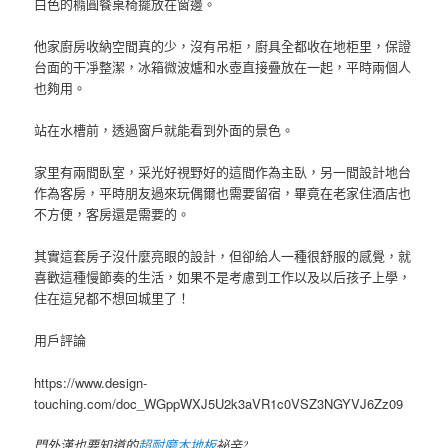
白色的橢圓餐桌椅擺放在窗邊。
他家廚房收納空間真的少，沒有吊柜，廚具全都收在地柜里，保證
台面的干凈整潔，冰箱微波爐和水壺直接疊放在一起，平時兩個人
也夠用。
站在水槽前，透過窗戶就能看到外面的景色。
家里有兩間臥室，采光好視野好的這間作為主臥，另一間設計地台
作為客房，平時朋友過來玩偶爾也需要留宿，畢竟在老家住酒店也
不方便，客房還是需要的。
其實這套房子沒什麼亮眼的設計，但卻給人一種很舒服的感覺，就
喜歡這種慢節奏的生活，如果不是考慮到工作以及以后孩子上學，
住在這兒都不想回城里了！
用戶評論
https://www.design-
touching.com/doc_WGppWXJ5U2k3aVR1c0VSZ3NGYVJ6Zz09
門外漢也要知道的
超耐磨木地板
祕辛?