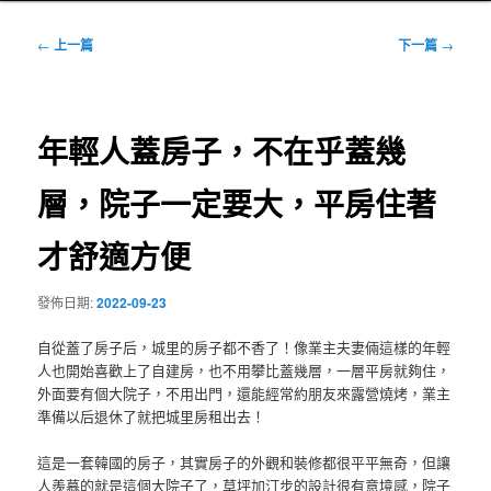
文
←
上一篇
下一篇
→
章
導
覽
年輕人蓋房子，不在乎蓋幾
層，院子一定要大，平房住著
才舒適方便
發佈日期:
2022-09-23
自從蓋了房子后，城里的房子都不香了！像業主夫妻倆這樣的年輕
人也開始喜歡上了自建房，也不用攀比蓋幾層，一層平房就夠住，
外面要有個大院子，不用出門，還能經常約朋友來露營燒烤，業主
準備以后退休了就把城里房租出去！
這是一套韓國的房子，其實房子的外觀和裝修都很平平無奇，但讓
人羨慕的就是這個大院子了，草坪加汀步的設計很有意境感，院子