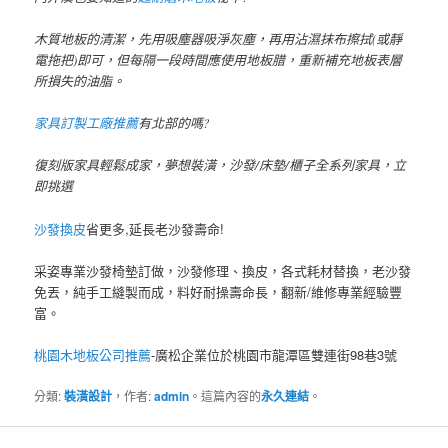
木質地板的清潔，先用吸塵器吸淨灰塵，再用沾濕抹布擦拭(或靜
電拖把)即可，但每隔一段時間應使用地板腊，重新補充地板表層
所損失的油脂。
家具訂製工廠推薦
有北部的嗎?
復刻版家具輕鬆成家，夢想裝潢，沙發/床墊/櫃子全系列家具，立
即挑選
沙發換皮
省更多,延長老沙發壽命!
采姿專業沙發椅墊訂做，沙發修理、換皮，各式耗材替換，老沙發
免丟，純手工縫製而成，料好耐操壽命長，翻新/維修專業經驗豐
富。
桃園木地板公司推薦
-廣松企業位於桃園市龍潭區雙連街98巷3號
分類:
裝潢設計
，作者:
admin
。這篇內容的
永久連結
。