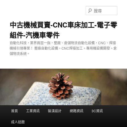
跳
至
搜
主
尋
要
中古機械買賣-CNC車床加工-電子零
內
組件-汽機車零件
容
自動化科技，業界首屈一指，整廠、倉儲物流自動化設備，CNC、焊接
機械引領專業！ 整廠自動化設備。CNC焊接加工。專用機設備開發。倉
儲物流系統。
主
首頁
工業資訊
裝潢設計
網路資訊
3C資訊
要
選
成人話題
單