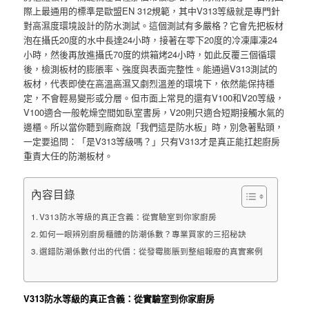
際上最通用的標準是歐盟EN 312規範，其中V313等級就是專門針
對高濕度環境設計的防水測試。這個測試有多嚴格？它會先把板材
泡在攝氏20度的水中長達24小時，接著在零下20度的冷凍庫凍24
小時，然後再放進攝氏70度的烘箱烤24小時，如此反覆三個循環
後，檢測板材的膨脹率、強度與表面完整性。能通過V313測試的
板材，代表即使在高溫高濕又劇烈溫差的環境下，依然能保持穩
定，不會輕易變形或分層。但市面上常見的還有V100和V20等級，
V100適合一般乾燥空間如臥室書房，V20則只適合短期接觸水氣的
邊櫃。所以當你聽到廠商說「我們這是防水板」時，別急著點頭，
一定要追問：「是V313等級嗎？」只有V313才是真正能扛起廚房
重責大任的防潮板材。
內容目錄
V313防水等級的真正含義：從實驗室到你家廚房
如何一眼辨別廚房櫃體的防潮係數？專業買家的三招秘訣
選錯防潮係數付出的代價：從發霉膨脹到整組報廢的真實案例
V313防水等級的真正含義：從實驗室到你家廚房