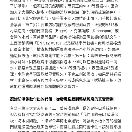
了防潮劑），但顆粒感仍然明顯；而真正的V313等級板材，因為
加入了大量防水樹脂，截面通常顏色較深（例如深綠或深褐色），
而且切面非常緻密均勻，幾乎看不到大顆粒的木屑，用手摸起來光
滑紮實。第二招：要求店家提供原廠的檢測報告。正規的V313板
材製造商，例如德國愛格（Egger）、克諾斯邦（Kronospan）或
台灣的永景、富美家等品牌，都會提供經過國際認證的測試文件，
上面清楚標明「EN 312 V313」以及膨脹率等數據。你可以直接請
店員拿出報告，檢查板材的厚度膨脹率是否小於等於8%，如果超
過這個數值，就代表防潮性能不合格。第三招：實際做一個簡單的
滴水測試。因為現場不可能讓你泡水，但可以在板材邊緣滴一滴
水，觀察水珠是否快速擴散。V313等級的板材，表面經過特殊處
理，水珠會呈現圓珠狀停留較久，不會立刻被吸收；如果是普通板
材，水會在三到五秒內滲入板材，形成暗色水漬。透過這三招，你
就能在選購時清楚判斷櫃體的防潮實力。
選錯防潮係數付出的代價：從發霉膨脹到整組報廢的真實案例
台北一位王太太去年花了二十萬裝潢廚房，選的是進口系統傢具，
但沒有特別指定防潮等級。當時經銷商說「我們用的是E1級環保
板，防水沒問題」，結果今年梅雨季過後，她發現水槽下方的櫃體
門板邊緣開始出現黑色霉斑，而且抽屜拉開時會卡住。請師傅來檢