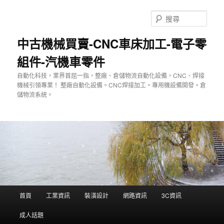
跳
至
搜
主
尋
要
中古機械買賣-CNC車床加工-電子零
內
組件-汽機車零件
容
自動化科技，業界首屈一指，整廠、倉儲物流自動化設備，CNC、焊接
機械引領專業！ 整廠自動化設備。CNC焊接加工。專用機設備開發。倉
儲物流系統。
主
首頁
工業資訊
裝潢設計
網路資訊
3C資訊
要
選
成人話題
單