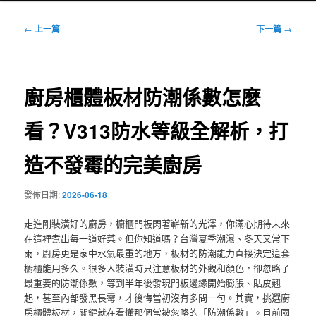
文
←
上一篇
下一篇
→
章
導
覽
廚房櫃體板材防潮係數怎麼
看？V313防水等級全解析，打
造不發霉的完美廚房
發佈日期:
2026-06-18
走進剛裝潢好的廚房，櫥櫃門板閃著嶄新的光澤，你滿心期待未來
在這裡煮出每一道好菜。但你知道嗎？台灣夏季潮濕、冬天又常下
雨，廚房更是家中水氣最重的地方，板材的防潮能力直接決定這套
櫥櫃能用多久。很多人裝潢時只注意板材的外觀和顏色，卻忽略了
最重要的防潮係數，等到半年後發現門板邊緣開始膨脹、貼皮翹
起，甚至內部發黑長霉，才後悔當初沒有多問一句。其實，挑選廚
房櫃體板材，關鍵就在看懂那個常被忽略的「防潮係數」。目前國