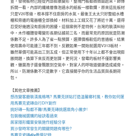
查，發現板材已經從內部膨脹變形，整塊門板都微微鼓起來。師傅
拆開一看，內部的纖維層像泡過水的紙板一樣軟爛，原來這批板材
只是V20等級，根本撐不住廚房的水氣。最後王太太只好整組水槽
櫃和旁邊的電器櫃全部換掉，材料加上工錢又花了將近十萬，還得
忍受好幾週沒有廚房的困擾。這個案例不是特例，台灣的裝潢糾紛
中，木作櫃體發霉變形長期佔據前三名，而最常見的原因就是防潮
係數不足。許多人為了省一點預算，選擇價格較低的普通板，結果
使用壽命可能連三年都不到。反觀如果一開始就選用V313板材，
雖然單價可能高出三到五成，但正常使用下十年以上都不會出現膨
脹問題，換算下來反而更划算。更何況，發霉的板材不僅影響美
觀，黴菌孢子還會飄散到空氣中，對家人的呼吸道健康造成威脅。
所以，防潮係數不只是數字，它直接關乎你的生活品質與長期荷
包。
【其他文章推薦】
想改變客廳裝潢風格嗎?
馬賽克拼貼
打造溫馨鄉村風，教你如何運
用
馬賽克瓷磚
自行DIY創作
挑好磚一點都不難!
馬賽克磚
挑選眉角小撇步!
包裝機械
選購的秘訣看過來
居家
隱形鐵窗
安裝施作經驗分享
買
沙發
時常發生的關鍵問題有哪些?
馬賽克瓷磚
diy
教學記錄