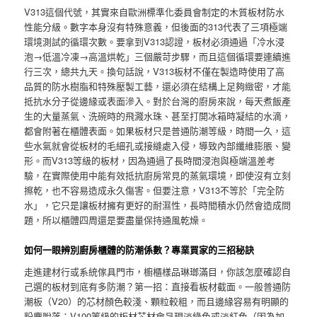
V313這個代號，其實來自歐洲標準化委員會制定的木質板材防水
性能分級。數字本身沒有特殊意義，但後面的313代表了三項極端
環境測試的循環次數。要拿到V313認證，板材必須通過「冷水浸
泡→低溫冷凍→高溫烘乾」三個嚴苛步驟，而且這個循環要連續進
行三次，總共九天。換句話說，V313板材不僅在製造時使用了高
品質的防水樹脂和特殊壓製工藝，還必須在結構上足夠緻密，才能
抵抗水分子從邊緣或表面滲入。對於台灣的廚房來說，每天煮飯產
生的大量蒸氣、洗碗時的飛濺水珠、甚至打開冰箱時凝結的水滴，
都會附著在櫃體表面。如果板材只是普通防潮等級，時間一久，這
些水氣就會從板材的毛細孔或接縫處入侵，導致內部纖維膨脹、變
形。而V313等級的板材，因為通過了長時間浸泡與極端溫差考
驗，在實際使用中能有效抵抗廚房常見的蒸氣環境，即使沒有立刻
擦乾，也不容易造成永久傷害。但要注意，V313不等於「完全防
水」，它只是讓板材擁有更好的耐濕性，長時間積水仍然會造成問
題，所以櫃體四周還是要盡量保持通風乾燥。
如何一眼辨別廚房櫃體的防潮係數？專業買家的三招秘訣
走進建材行或系統傢具門市，櫥櫃樣品琳瑯滿目，你該怎麼確認自
己選的板材到底有多防潮？第一招：直接看板材截面。一般普通防
潮板（V20）的芯材顏色較淺、顆粒較粗，而且邊緣容易有明顯的
粉塵脫落；V100等級的板材芯材會呈現淡綠色或淡紅色（因為加