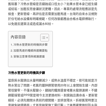
舊阻塞？冷熱水管線是否鏽蝕或口徑太小？如果水管本身已經生鏽
或結垢，加壓反而會讓狀況更糟。因此，專業的處理流程應該是先
檢查、更新管線，再評估是否需要加壓馬達。台灣的自來水法規對
於住宅給水設備有明確規範，任何改裝都應由合格水電師傅執行，
以免違反建築法或造成漏水糾紛。
內容目錄
冷熱水管更新的時機與步驟
加壓馬達的種類與選購要點
安裝注意事項與維護建議
冷熱水管更新的時機與步驟
當廚房水龍頭出水量明顯減少，或熱水溫度不穩定，很可能就是冷
熱水管出了問題。老舊的鍍鋅鋼管使用20年以上會開始生鏽，內部
管徑變窄，不僅水壓變小，鏽蝕的鐵屑還會堵塞水龍頭濾網。不鏽
鋼壓接管或PPR管是現今主流更換材料，耐腐蝕且壽命長。更新管
線前，必須先關閉水表前的總開關，並排放殘水。拆掉舊管時要注
意避免破壞牆面，尤其是暗管施工需打鑿，之後要確實做好防水與