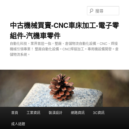
跳
至
搜
主
尋
要
中古機械買賣-CNC車床加工-電子零
內
組件-汽機車零件
容
自動化科技，業界首屈一指，整廠、倉儲物流自動化設備，CNC、焊接
機械引領專業！ 整廠自動化設備。CNC焊接加工。專用機設備開發。倉
儲物流系統。
主
首頁
工業資訊
裝潢設計
網路資訊
3C資訊
要
選
成人話題
單