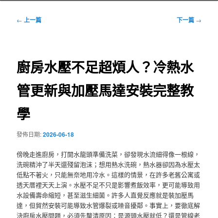
文
←
上一篇
下一篇
→
章
導
覽
廚房水壓不足超煩人？冷熱水
管更新與加壓馬達安裝完整教
學
發佈日期:
2026-06-18
傍晚走進廚房，打開水龍頭準備洗菜，卻發現水流細得像一根線，
洗碗精沖了半天還殘留泡沫；想用熱水洗碗，熱水器卻因為水壓太
低點不著火，只能無奈地用冷水。這樣的情景，在許多老舊公寓或
透天厝裡天天上演。水壓不足不只是影響煮飯效率，更可能導致用
水設備壽命縮短，甚至滋生細菌。許多人直覺反應就是裝加壓馬
達，但貿然安裝可能導致水管爆裂或噪音擾鄰。事實上，要徹底解
決廚房水壓問題，必須先釐清原因：是源頭水壓就低？還是管線老