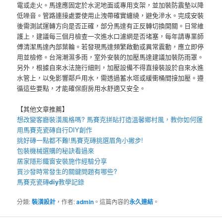
電或走火。馬達應固定於水泥地面或專用支架，並加裝防震墊以降
低噪音。管路連接處要使用止洩帶確實纏繞，避免滲水。完成安裝
後需測試運轉方向是否正確，部分馬達有正反轉切換開關。日常維
護上，建議每三個月檢查一次進水口濾網是否堵塞，每年請專業師
傅清潔馬達內部葉輪。若發現馬達頻繁啟動或異常震動，應立即停
用並檢修。台灣潮濕多雨，室外安裝的加壓馬達建議加裝防雨罩。
另外，根據自來水法施行細則，加壓設備不得直接裝設於自來水進
水管上，以免影響鄰戶用水，需透過蓄水塔或緩衝桶間接加壓。遵
循這些要點，才能確保廚房用水舒適又安全。
【其他文章推薦】
想改變客廳裝潢風格嗎?
馬賽克拼貼
打造溫馨鄉村風，教你如何運
用
馬賽克瓷磚
自行DIY創作
挑好磚一點都不難!
馬賽克磚
挑選眉角小撇步!
包裝機械
選購的秘訣看過來
居家
隱形鐵窗
安裝施作經驗分享
買
沙發
時常發生的關鍵問題有哪些?
馬賽克瓷磚
diy
教學記錄
分類:
裝潢設計
，作者:
admin
。這篇內容的
永久連結
。