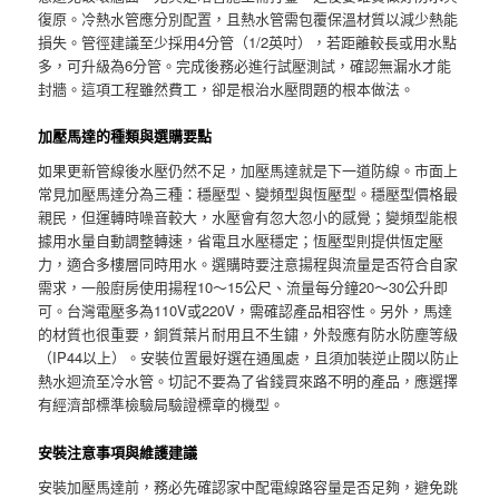
復原。冷熱水管應分別配置，且熱水管需包覆保溫材質以減少熱能
損失。管徑建議至少採用4分管（1/2英吋），若距離較長或用水點
多，可升級為6分管。完成後務必進行試壓測試，確認無漏水才能
封牆。這項工程雖然費工，卻是根治水壓問題的根本做法。
加壓馬達的種類與選購要點
如果更新管線後水壓仍然不足，加壓馬達就是下一道防線。市面上
常見加壓馬達分為三種：穩壓型、變頻型與恆壓型。穩壓型價格最
親民，但運轉時噪音較大，水壓會有忽大忽小的感覺；變頻型能根
據用水量自動調整轉速，省電且水壓穩定；恆壓型則提供恆定壓
力，適合多樓層同時用水。選購時要注意揚程與流量是否符合自家
需求，一般廚房使用揚程10～15公尺、流量每分鐘20～30公升即
可。台灣電壓多為110V或220V，需確認產品相容性。另外，馬達
的材質也很重要，銅質葉片耐用且不生鏽，外殼應有防水防塵等級
（IP44以上）。安裝位置最好選在通風處，且須加裝逆止閥以防止
熱水迴流至冷水管。切記不要為了省錢買來路不明的產品，應選擇
有經濟部標準檢驗局驗證標章的機型。
安裝注意事項與維護建議
安裝加壓馬達前，務必先確認家中配電線路容量是否足夠，避免跳