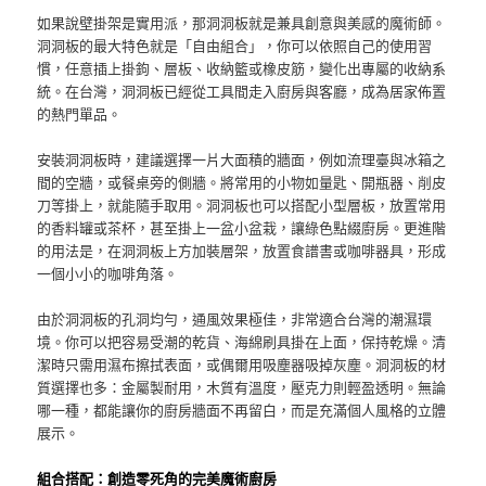
如果說壁掛架是實用派，那洞洞板就是兼具創意與美感的魔術師。
洞洞板的最大特色就是「自由組合」，你可以依照自己的使用習
慣，任意插上掛鉤、層板、收納籃或橡皮筋，變化出專屬的收納系
統。在台灣，洞洞板已經從工具間走入廚房與客廳，成為居家佈置
的熱門單品。
安裝洞洞板時，建議選擇一片大面積的牆面，例如流理臺與冰箱之
間的空牆，或餐桌旁的側牆。將常用的小物如量匙、開瓶器、削皮
刀等掛上，就能隨手取用。洞洞板也可以搭配小型層板，放置常用
的香料罐或茶杯，甚至掛上一盆小盆栽，讓綠色點綴廚房。更進階
的用法是，在洞洞板上方加裝層架，放置食譜書或咖啡器具，形成
一個小小的咖啡角落。
由於洞洞板的孔洞均勻，通風效果極佳，非常適合台灣的潮濕環
境。你可以把容易受潮的乾貨、海綿刷具掛在上面，保持乾燥。清
潔時只需用濕布擦拭表面，或偶爾用吸塵器吸掉灰塵。洞洞板的材
質選擇也多：金屬製耐用，木質有溫度，壓克力則輕盈透明。無論
哪一種，都能讓你的廚房牆面不再留白，而是充滿個人風格的立體
展示。
組合搭配：創造零死角的完美魔術廚房