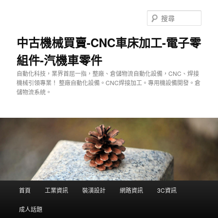
跳
至
搜
主
尋
要
中古機械買賣-CNC車床加工-電子零
內
組件-汽機車零件
容
自動化科技，業界首屈一指，整廠、倉儲物流自動化設備，CNC、焊接
機械引領專業！ 整廠自動化設備。CNC焊接加工。專用機設備開發。倉
儲物流系統。
主
首頁
工業資訊
裝潢設計
網路資訊
3C資訊
要
選
成人話題
單