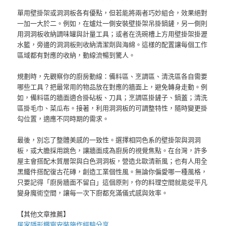
單用壁掛架或洞洞板各有優點，但若能將兩者巧妙組合，效果絕對
一加一大於二。例如，在爐灶一側安裝壁掛架吊掛鍋鏟，另一側則
用洞洞板收納調味罐與計量工具；或者在洗碗槽上方用壁掛架掛瀝
水籃，旁邊的洞洞板則收納清潔劑與海綿。這樣的配置讓每個工作
區域都有對應的收納，動線流暢到驚人。
規劃時，先觀察你的廚房動線：備料區、烹調區、清洗區各自需要
哪些工具？把最常用的物品放在對應的牆面上，避免轉身走動。例
如，備料區的牆面適合掛砧板、刀具；烹調區掛鏟子、鍋蓋；清洗
區掛毛巾、菜瓜布。接著，利用洞洞板的可調整特性，隨時變更掛
勾位置，適應不同時期的需求。
最後，別忘了整體美感的一致性。選擇相同色系的壁掛架與洞洞
板，或大膽採用跳色，讓牆面成為廚房的視覺焦點。在台灣，許多
屋主會搭配木質層架與白色洞洞板，營造北歐清新風；也有人用全
黑鐵件搭配復古花磚，創造工業個性風。無論你偏愛哪一種風格，
只要記得「廚房牆面不留白」這個原則，你的料理空間就能從平凡
變身魔術空間，讓每一次下廚都充滿儀式感與效率。
【其他文章推薦】
居家
隱形鐵窗
安裝施作經驗分享