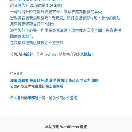
讓身體告訴你,怎麼選出好
床墊
!
一鍵絲滑升降
電動升降曬衣架
，讓晾衣成為優雅的享受
想改變客廳裝潢風格嗎?
馬賽克拼貼
打造溫馨鄉村風，教你如何運
用
馬賽克瓷磚
自行DIY創作
浴室設計小心機，利用
馬賽克磁磚
，放大你的浴室空間，
馬賽克拼
圖
磁磚客製化
包裝機械
選購這樣做才不會買錯
分類:
裝潢設計
，作者:
admin
。這篇內容的
永久連結
。
好友連結
瀚誼
鴻和興
達思科
拓璞
瀚洋
恩柏仕
斯必克
孚克力
精騏
公司新成立尋找
台北記帳士事務所
台北會計師事務所
推薦，解決公司設立登記
本站採用 WordPress 建置