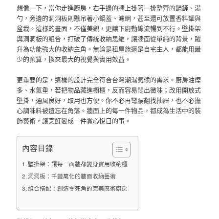
想像一下，當你走進廚房，右手邊的牆上掛著一排整齊的鍋鏟、湯
勺，旁邊的洞洞板則懸吊著小鍋蓋、濾網，甚至還可放置香料罐與
盆栽。這樣的畫面，不僅美觀，更讓下廚動線流暢到不行。壁掛架
與洞洞板的組合，打破了傳統收納思維，讓牆面從單純的背景，躍
升為功能強大的收納主角。無論是租屋族還是自宅主人，都能用最
少的預算，換來最大的視覺與實用效益。
更重要的是，這樣的設計完全符合台灣潮濕氣候的需求。廚房油煙
多、水氣重，若把物品藏進櫥櫃，反而容易悶出黴味；改用開放式
壁掛，通風良好，取用也方便。你不必再彎腰翻找抽屜，也不必擔
心調味料被遺忘在角落。牆面上的每一件物品，都成為生活中的裝
飾藝術，讓烹飪變成一件賞心悅目的事。
內容目錄
壁掛架：讓每一面牆都變身實用收納櫃
洞洞板：千變萬化的牆面收納藝術
組合搭配：創造零死角的完美魔術廚房