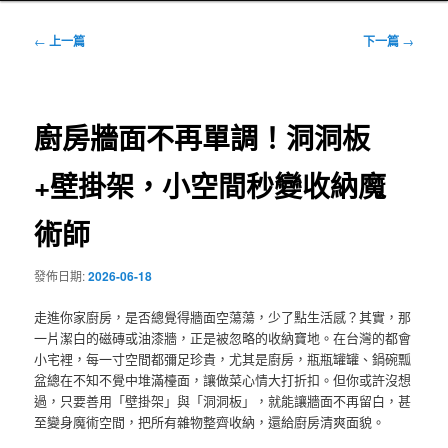
文
←
上一篇
下一篇
→
章
導
覽
廚房牆面不再單調！洞洞板
+壁掛架，小空間秒變收納魔
術師
發佈日期:
2026-06-18
走進你家廚房，是否總覺得牆面空蕩蕩，少了點生活感？其實，那
一片潔白的磁磚或油漆牆，正是被忽略的收納寶地。在台灣的都會
小宅裡，每一寸空間都彌足珍貴，尤其是廚房，瓶瓶罐罐、鍋碗瓢
盆總在不知不覺中堆滿檯面，讓做菜心情大打折扣。但你或許沒想
過，只要善用「壁掛架」與「洞洞板」，就能讓牆面不再留白，甚
至變身魔術空間，把所有雜物整齊收納，還給廚房清爽面貌。