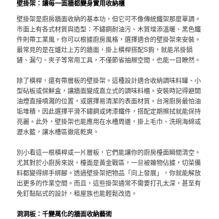
壁掛架：讓每一面牆都變身實用收納櫃
壁掛架是廚房牆面收納的基本功，但它可不像傳統鐵架那麼單調。
市面上有各式材質與造型：不鏽鋼耐油污、木質增添溫暖、黑色鐵
件則帶工業風。你可以根據廚房風格，選擇適合的壁掛架來安裝。
最常見的是在爐灶上方的牆面，掛上橫桿搭配S鉤，就能吊掛鍋
鏟、漏勺、夾子等常用工具，不僅節省抽屜空間，也能一目瞭然。
除了橫桿，還有帶層板的壁掛架。這種設計適合收納調味料罐、小
型砧板或保鮮盒，讓牆面變成直立式的調味料櫃。安裝時記得避開
油煙直接噴濺的位置，或選擇易清潔的表面材質。台灣廚房最怕油
垢堆積，因此選擇平滑不鏽鋼或烤漆鐵件，搭配定期擦拭就能保持
亮麗。此外，壁掛架也能應用在水槽周邊，掛上毛巾、洗碗海綿或
瀝水籃，讓水槽區徹底乾爽。
別小看這一根橫桿或一片層板，它們能讓你的廚房檯面瞬間清空。
尤其對於小廚房來說，檯面是黃金戰區，一旦被雜物佔據，切菜備
料都變得綁手綁腳。透過壁掛架把物品「向上發展」，你就能解放
出更多的作業空間。而且，這些掛架通常不需要打孔太深，甚至有
免釘黏貼式的設計，租屋族也能輕鬆改造。
洞洞板：千變萬化的牆面收納藝術