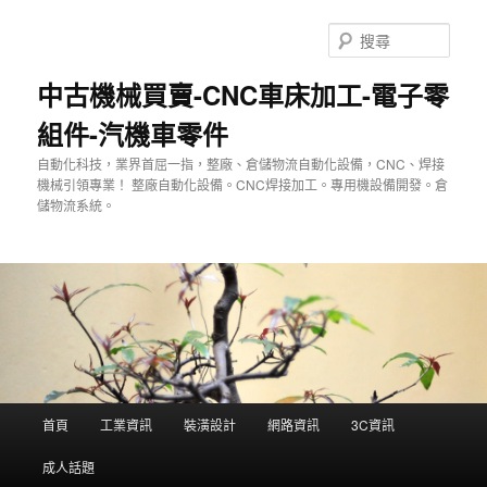
跳
至
搜
主
尋
要
中古機械買賣-CNC車床加工-電子零
內
組件-汽機車零件
容
自動化科技，業界首屈一指，整廠、倉儲物流自動化設備，CNC、焊接
機械引領專業！ 整廠自動化設備。CNC焊接加工。專用機設備開發。倉
儲物流系統。
主
首頁
工業資訊
裝潢設計
網路資訊
3C資訊
要
選
成人話題
單