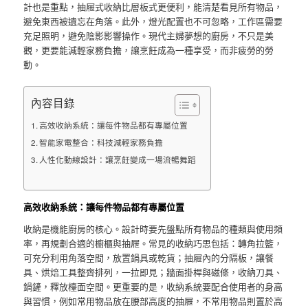
計也是重點，抽屜式收納比層板式更便利，能清楚看見所有物品，
避免東西被遺忘在角落。此外，燈光配置也不可忽略，工作區需要
充足照明，避免陰影影響操作。現代主婦夢想的廚房，不只是美
觀，更要能減輕家務負擔，讓烹飪成為一種享受，而非疲勞的勞
動。
內容目錄
高效收納系統：讓每件物品都有專屬位置
智能家電整合：科技減輕家務負擔
人性化動線設計：讓烹飪變成一場流暢舞蹈
高效收納系統：讓每件物品都有專屬位置
收納是機能廚房的核心。設計時要先盤點所有物品的種類與使用頻
率，再規劃合適的櫥櫃與抽屜。常見的收納巧思包括：轉角拉籃，
可充分利用角落空間，放置鍋具或乾貨；抽屜內的分隔板，讓餐
具、烘焙工具整齊排列，一拉即見；牆面掛桿與磁條，收納刀具、
鍋鏟，釋放檯面空間。更重要的是，收納系統要配合使用者的身高
與習慣，例如常用物品放在腰部高度的抽屜，不常用物品則置於高