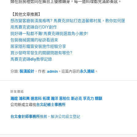
婦在廚房裡如同在舞台上優雅轉身，每一道料理都充滿節奏感。
【其他文章推薦】
想改變客廳裝潢風格嗎?
馬賽克拼貼
打造溫馨鄉村風，教你如何運
用
馬賽克瓷磚
自行DIY創作
挑好磚一點都不難!
馬賽克磚
挑選眉角小撇步!
包裝機械
選購的秘訣看過來
居家
隱形鐵窗
安裝施作經驗分享
買
沙發
時常發生的關鍵問題有哪些?
馬賽克瓷磚
diy
教學記錄
分類:
裝潢設計
，作者:
admin
。這篇內容的
永久連結
。
好友連結
瀚誼
鴻和興
達思科
拓璞
瀚洋
恩柏仕
斯必克
孚克力
精騏
公司新成立尋找
台北記帳士事務所
台北會計師事務所
推薦，解決公司設立登記