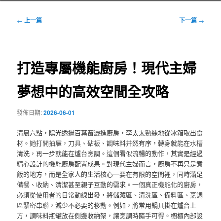
文
←
上一篇
下一篇
→
章
導
覽
打造專屬機能廚房！現代主婦
夢想中的高效空間全攻略
發佈日期:
2026-06-01
清晨六點，陽光透過百葉窗灑進廚房，李太太熟練地從冰箱取出食
材。她打開抽屜，刀具、砧板、調味料井然有序，轉身就能在水槽
清洗，再一步就能在爐台烹調。這個看似流暢的動作，其實是經過
精心設計的機能廚房配置成果。對現代主婦而言，廚房不再只是煮
飯的地方，而是全家人的生活核心—要在有限的空間裡，同時滿足
備餐、收納、清潔甚至親子互動的需求。一個真正機能化的廚房，
必須從使用者的日常動線出發，將儲藏區、清洗區、備料區、烹調
區緊密串聯，減少不必要的移動。例如，將常用鍋具掛在爐台上
方，調味料瓶罐放在側邊收納架，讓烹調時隨手可得。櫥櫃內部設