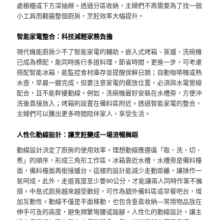
處櫥櫃或下方深抽屜。透過分區收納，主婦們不再需要為了找一個
小工具而翻遍整個廚房，烹飪效率大幅提升。
智能家電整合：科技減輕家務負擔
現代機能廚房少不了智能家電的輔助。嵌入式烤箱、蒸爐、洗碗機
已成為標配，能同時進行多道料理，節省時間。更進一步，可考慮
搭配智能冰箱，能監控食材庫存並提醒保鮮日期；自動咖啡機或熱
水壺，早晨一鍵完成。但要注意家電的擺放位置，必須與水電管線
配合，且不能幹擾動線。例如，洗碗機最好安裝在水槽旁，方便沖
洗後直接放入；烤箱則設置在備料區附近。透過智能家電的整合，
主婦們可以騰出更多時間陪伴家人，享受生活。
人性化動線設計：讓烹飪變成一場流暢舞蹈
動線設計決定了廚房的使用效率。理想動線應遵循「取、洗、切、
煮」的順序，形成三角形工作區。冰箱靠近水槽，水槽旁是備料檯
面，備料檯面再銜接爐台。這樣的設計能減少走動距離，讓操作一
氣呵成。此外，走道寬度至少要90公分，才能讓兩人同時作業不擁
擠。中島式廚房越來越受歡迎，可作為額外備料區或早餐吧台，增
加互動性。動線不僅是平面移動，也包含垂直收納—常用物品放在
伸手可及的高度，避免頻繁彎腰或踮腳。人性化的動線設計，讓主