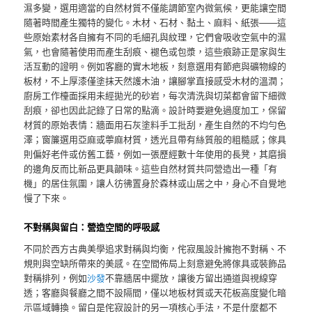
濕多變，選用適當的自然材質不僅能調節室內微氣候，更能讓空間
隨著時間產生獨特的變化。木材、石材、黏土、麻料、紙張——這
些原始素材各自擁有不同的毛細孔與紋理，它們會吸收空氣中的濕
氣，也會隨著使用而產生刮痕、褪色或包漿，這些痕跡正是家與生
活互動的證明。例如客廳的實木地板，刻意選用有節疤與礦物線的
板材，不上厚漆僅塗抹天然護木油，讓腳掌直接感受木材的溫潤；
廚房工作檯面採用未經拋光的砂岩，每次清洗與切菜都會留下細微
刮痕，卻也因此記錄了日常的點滴。設計時要避免過度加工，保留
材質的原始表情：牆面用石灰塗料手工批刮，產生自然的不均勻色
澤；窗簾選用亞麻或薴麻材質，透光且帶有絲質般的粗糙感；傢具
則偏好老件或仿舊工藝，例如一張歷經數十年使用的長凳，其磨損
的邊角反而比新品更具韻味。這些自然材質共同營造出一種「有
機」的居住氛圍，讓人彷彿置身於森林或山居之中，身心不自覺地
慢了下來。
不對稱與留白：營造空間的呼吸感
不同於西方古典美學追求對稱與均衡，侘寂風設計擁抱不對稱、不
規則與空缺所帶來的美感。在空間佈局上刻意避免將傢具或裝飾品
對稱排列，例如
沙發
不靠牆居中擺放，讓後方留出通道與視線穿
透；客廳與餐廳之間不設隔間，僅以地板材質或天花板高度變化暗
示區域轉換。留白是侘寂設計的另一項核心手法，不是什麼都不