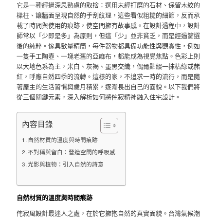
它是一種經過深思熟慮的取捨：選用未經打磨的石材、保留木紋的
樑柱、讓牆面呈現自然的手刮紋理，這些看似粗糙的細節，反而承
載了時間與使用的痕跡，使空間擁有故事感。在設計過程中，設計
師常以「少即是多」為原則，但這「少」並非貧乏，而是經過篩選
後的純粹。傢具數量精簡，每件器物都具備功能性與觀賞性，例如
一隻手工陶壺、一塊老舊的亞麻布，都能成為視覺焦點。色彩上則
以大地色系為主，米白、灰褐、墨黑交織，偶爾點綴一抹枯綠或赭
紅，呼應自然四季的流轉。這樣的家，不追求一時的流行，而是隨
著屋主的生活習慣與歲月積累，逐漸長出自己的面貌。以下我們將
從三個關鍵元素，深入解析如何將侘寂精神融入住宅設計。
內容目錄
自然材質的溫度與時間痕跡
不對稱與留白：營造空間的呼吸感
光影與植物：引入自然的詩意
自然材質的溫度與時間痕跡
侘寂風設計最迷人之處，在於它擁抱自然的真實面貌。台灣氣候潮