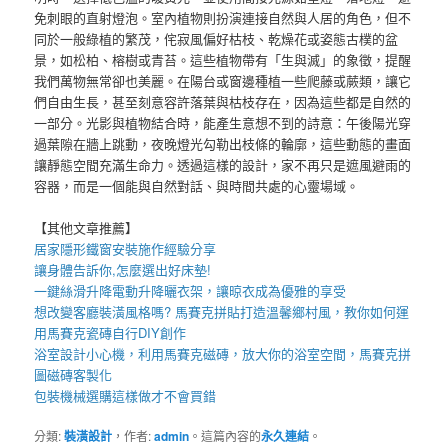
免刺眼的直射燈泡。室內植物則扮演連接自然與人居的角色，但不
同於一般綠植的繁茂，侘寂風偏好枯枝、乾燥花或姿態古樸的盆
景，如松柏、榕樹或青苔。這些植物帶有「生與滅」的象徵，提醒
我們萬物無常卻也美麗。在陽台或窗邊種植一些爬藤或蕨類，讓它
們自由生長，甚至刻意容許落葉與枯枝存在，因為這些都是自然的
一部分。光影與植物結合時，能產生意想不到的詩意：午後陽光穿
過葉隙在牆上跳動，夜晚燈光勾勒出枝條的輪廓，這些動態的畫面
讓靜態空間充滿生命力。透過這樣的設計，家不再只是遮風避雨的
容器，而是一個能與自然對話、與時間共處的心靈場域。
【其他文章推薦】
居家
隱形鐵窗
安裝施作經驗分享
讓身體告訴你,怎麼選出好
床墊
!
一鍵絲滑升降
電動升降曬衣架
，讓晾衣成為優雅的享受
想改變客廳裝潢風格嗎?
馬賽克拼貼
打造溫馨鄉村風，教你如何運
用
馬賽克瓷磚
自行DIY創作
浴室設計小心機，利用
馬賽克磁磚
，放大你的浴室空間，
馬賽克拼
圖
磁磚客製化
包裝機械
選購這樣做才不會買錯
分類:
裝潢設計
，作者:
admin
。這篇內容的
永久連結
。