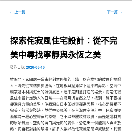
文
←
上一篇
下一篇
→
章
導
覽
探索侘寂風住宅設計：從不完
美中尋找寧靜與永恆之美
發佈日期:
2026-05-15
推開門，玄關處一道未經刻意修飾的土牆，以它樸拙的紋理迎接歸
人。陽光從窗櫺斜斜灑落，在地板與牆角留下溫柔的剪影，空氣中
飄散著木材與泥土的淡淡氣息。這不是刻意打造的場景，而是侘寂
風住宅設計最動人的日常——在歲月與自然之間，找到一種不張揚
卻深具力量的美學。侘寂源自日本茶道與禪宗思想，核心是接受不
完美、無常與殘缺，並從中發現美。在台灣住宅設計中，侘寂風逐
漸成為一種心靈歸宿的象徵，它不以華麗裝飾取勝，而是透過材質
的原始質感、空間的留白與光影的變化，營造出一個能讓人真正放
鬆、與自我對話的環境。許多人誤以為侘寂就是簡單或破舊，其實