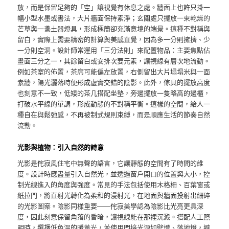
放，而是保留足夠的「空」讓視覺有休息之處。牆面上也許只掛一
幅小型水墨或書法，大片牆面保持素淨；玄關處只擺放一束乾燥的
芒草與一盞土器燈具，形成極簡卻充滿意境的端景。這種不對稱與
留白，實際上需要精密的計算與美感直覺，因為多一分則擁擠、少
一分則空洞。設計師常運用「三分法則」來配置物品：主要焦點佔
畫面三分之一，其餘留白或安排次要元素，讓視線有層次地流動。
例如茶室的佈置，茶席可能偏左放置，右側留出大片塌塌米與一面
素牆，陽光灑落時便形成虛實交錯的陰影。此外，傢具的擺放高度
也刻意不一致，低矮的茶几搭配坐墊，旁邊擺放一隻略高的邊櫃，
打破水平線的單調，形成動態的不對稱平衡。這樣的空間，給人一
種自在與鬆弛感，不再被制式規則束縛，而是順應生活的節奏自然
流動。
光影與植物：引入自然的詩意
光影是侘寂風住宅中無聲的語言，它讓靜態的空間有了時間的維
度。設計時應盡量引入自然光，並透過窗戶開口的位置與大小，控
制光線進入的角度與強度。常見的手法包括使用木格柵、百葉窗或
紙拉門，將直射光轉化為柔和的漫射光，在地面與牆面投射出細碎
的光影圖案。陰影同樣重要——侘寂美學認為陰影比光亮更具深
度，因此刻意保留角落的昏暗，讓視線能在那裡沉澱。搭配人工照
明時，選擇低色溫的暖黃光，並使用間接光源如壁燈、落地燈，避