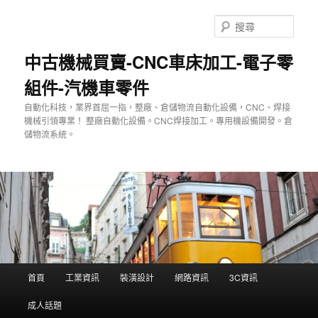
跳
至
搜
主
尋
要
中古機械買賣-CNC車床加工-電子零
內
組件-汽機車零件
容
自動化科技，業界首屈一指，整廠、倉儲物流自動化設備，CNC、焊接
機械引領專業！ 整廠自動化設備。CNC焊接加工。專用機設備開發。倉
儲物流系統。
主
首頁
工業資訊
裝潢設計
網路資訊
3C資訊
要
選
成人話題
單