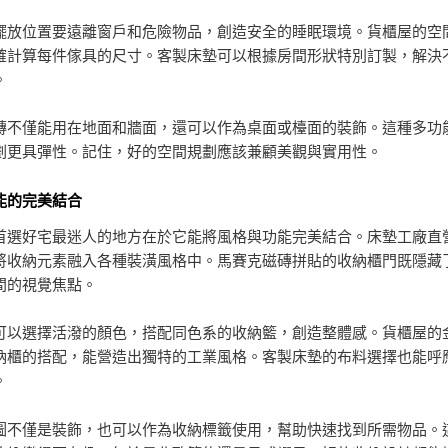
擺放位置要遠離窗戶和危險物品，創造安全的睡眠環境。貨櫃屋的空
確計算每件傢具的尺寸。客製床墊可以根據房間形狀特別訂製，解決
。
磚不僅能用在地面和牆面，還可以作為桌面或檯面的裝飾。這種多功
劃更具彈性。記住，好的空間規劃應該兼顧美觀與實用性。
能的完美結合
首選好宅最迷人的地方在於它能將風格與功能完美結合。床墊工廠直
將收納元素融入各種裝潢風格中。馬賽克磁磚拼貼的收納櫃門既隱藏
間的視覺焦點。
可以選擇活潑的顏色，搭配同色系的收納籃，創造整體感。貨櫃屋的
納櫃的搭配，能營造出獨特的工業風格。客製床墊的布料選擇也能呼
。
圖不僅是裝飾，也可以作為收納標籤使用，幫助快速找到所需物品。