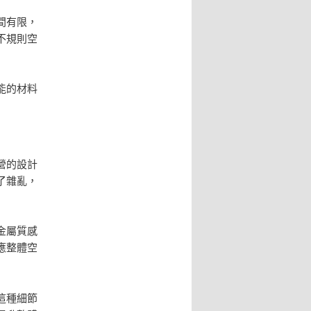
間有限，
不規則空
能的材料
營的設計
了雜亂，
金屬質感
應整體空
這種細節