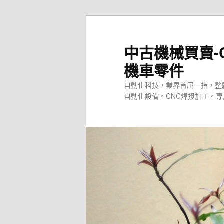
跳
至
主
中古機械買賣-
要
機車零件
內
容
自動化科技，業界首屈一指，整
自動化設備。CNC焊接加工。