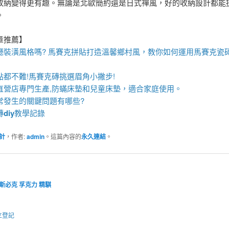
收納變得更有趣。無論是北歐簡約還是日式禪風，好的收納設計都能
。
章推薦】
廳裝潢風格嗎?
馬賽克拼貼
打造溫馨鄉村風，教你如何運用
馬賽克瓷
點都不難!
馬賽克磚
挑選眉角小撇步!
直營店專門生產,
防蟎床墊
和
兒童床墊
，適合家庭使用。
常發生的關鍵問題有哪些?
磚
diy
教學記錄
計
，作者:
admin
。這篇內容的
永久連結
。
斯必克
孚克力
精騏
立登記