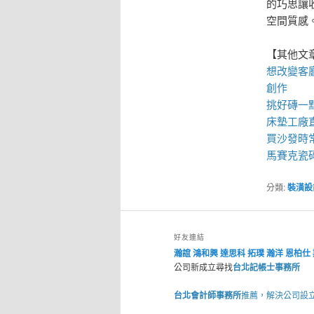
的巧思讓
空間質感
【其他文
想改變客
創作
挑好磚一
床墊工廠
買
沙發
時
馬賽克瓷
分類:
裝潢設
好友連結
瀚誼
鴻和興
達思科
拓璞
瀚洋
恩柏仕
公司新成立尋找
台北記帳士事務所
台北會計師事務所
推薦，解決公司設