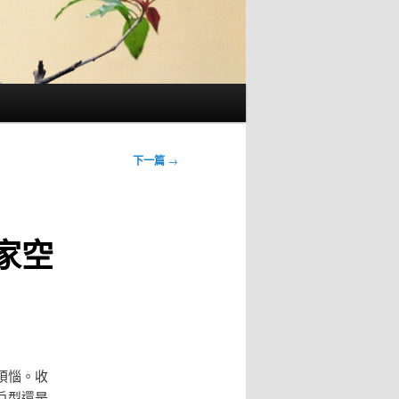
下一篇
→
家空
煩惱。收
戶型還是