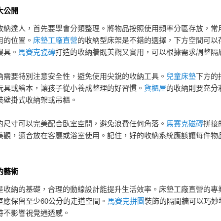
大公開
收納達人，首先要學會分類整理。將物品按照使用頻率分區存放，常
用的位置。
床墊工廠直營
的收納型床架是不錯的選擇，下方空間可以
寢具。
馬賽克瓷磚
打造的收納牆既美觀又實用，可以根據需求調整隔
納需要特別注意安全性，避免使用尖銳的收納工具。
兒童床墊
下方的
玩具或繪本，讓孩子從小養成整理的好習慣。
貨櫃屋
的收納則要充分
裝壁掛式收納架或吊櫃。
的尺寸可以完美配合臥室空間，避免浪費任何角落。
馬賽克磁磚
拼接
美觀，適合放在客廳或浴室使用。記住，好的收納系統應該讓每件物
的藝術
是收納的基礎，合理的動線設計能提升生活效率。床墊工廠直營的專
室應保留至少60公分的走道空間。
馬賽克拼圖
裝飾的隔間牆可以巧妙
時不影響視覺通透感。