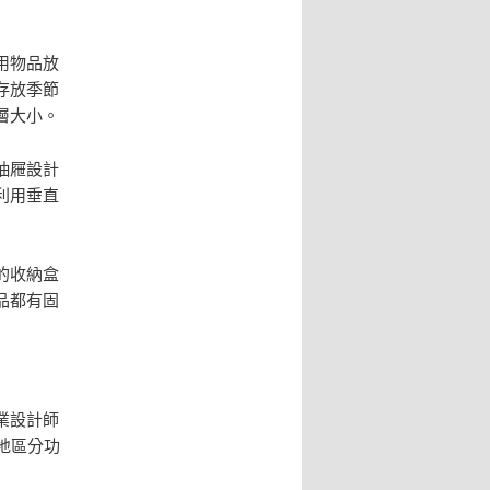
用物品放
存放季節
層大小。
抽屜設計
利用垂直
的收納盒
品都有固
業設計師
地區分功