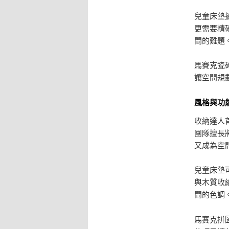
兒童床墊
更需要精
間的難題
馬賽克瓷
讓空間規
風格與功
收納達人
團隊擅長
又成為空
兒童床墊
與木質收
間的色調
馬賽克拼