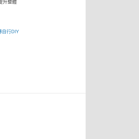
提升整體
磚
自行DIY