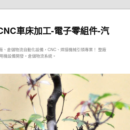
CNC車床加工-電子零組件-汽
廠、倉儲物流自動化設備，CNC、焊接機械引領專業！ 整廠
專用機設備開發。倉儲物流系統。