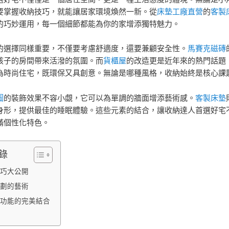
要掌握收納技巧，就能讓居家環境煥然一新。從
床墊工廠直營
的
客製
的巧妙運用，每一個細節都能為你的家增添獨特魅力。
的選擇同樣重要，不僅要考慮舒適度，還要兼顧安全性。
馬賽克磁磚
孩子的房間帶來活潑的氛圍。而
貨櫃屋
的改造更是近年來的熱門話題
為時尚住宅，既環保又具創意。無論是哪種風格，收納始終是核心課
圖
的裝飾效果不容小覷，它可以為單調的牆面增添藝術感。
客製床墊
身形，提供最佳的睡眠體驗。這些元素的結合，讓收納達人首選好宅
滿個性化特色。
錄
巧大公開
劃的藝術
功能的完美結合