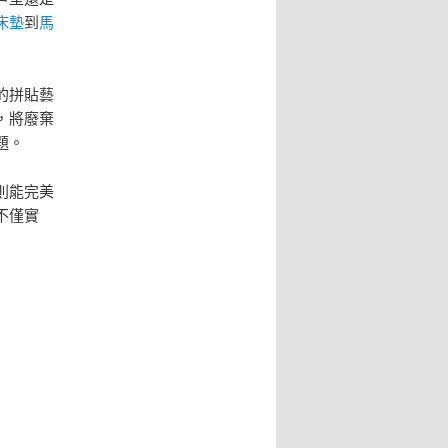
床墊
到
馬
的拼貼藝
，將廢棄
題。
則能完美
不僅實