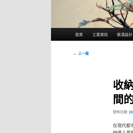
主
首頁
工業資訊
裝潢設計
要
選
單
文
←
上一篇
章
導
覽
收
間
發佈日期:
20
在現代都
納達人首