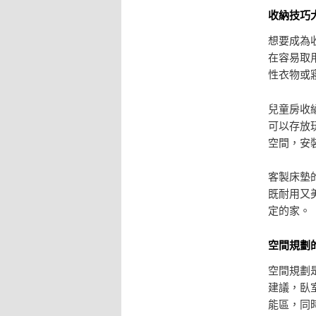
收納技巧
想要成為
在容易取
性衣物或
兒童房收
可以存放
空間，安
客製床墊
既耐用又
定的家。
空間規劃
空間規劃
建議，臥
能區，同