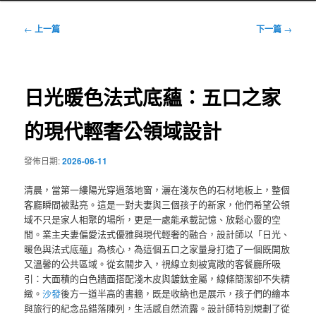
文
←
上一篇
下一篇
→
章
導
覽
日光暖色法式底蘊：五口之家
的現代輕奢公領域設計
發佈日期:
2026-06-11
清晨，當第一縷陽光穿過落地窗，灑在淺灰色的石材地板上，整個
客廳瞬間被點亮。這是一對夫妻與三個孩子的新家，他們希望公領
域不只是家人相聚的場所，更是一處能承載記憶、放鬆心靈的空
間。業主夫妻偏愛法式優雅與現代輕奢的融合，設計師以「日光、
暖色與法式底蘊」為核心，為這個五口之家量身打造了一個既開放
又溫馨的公共區域。從玄關步入，視線立刻被寬敞的客餐廳所吸
引：大面積的白色牆面搭配淺木皮與鍍鈦金屬，線條簡潔卻不失精
緻。
沙發
後方一道半高的書牆，既是收納也是展示，孩子們的繪本
與旅行的紀念品錯落陳列，生活感自然流露。設計師特別規劃了從