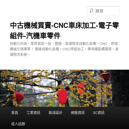
跳
至
搜
主
尋
要
中古機械買賣-CNC車床加工-電子零
內
組件-汽機車零件
容
自動化科技，業界首屈一指，整廠、倉儲物流自動化設備，CNC、焊接
機械引領專業！ 整廠自動化設備。CNC焊接加工。專用機設備開發。倉
儲物流系統。
主
首頁
工業資訊
裝潢設計
網路資訊
3C資訊
要
選
成人話題
單