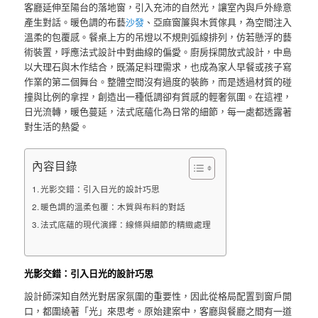
客廳延伸至陽台的落地窗，引入充沛的自然光，讓室內與戶外綠意
產生對話。暖色調的布藝
沙發
、亞麻窗簾與木質傢具，為空間注入
溫柔的包覆感。餐桌上方的吊燈以不規則弧線排列，仿若懸浮的藝
術裝置，呼應法式設計中對曲線的偏愛。廚房採開放式設計，中島
以大理石與木作結合，既滿足料理需求，也成為家人早餐或孩子寫
作業的第二個舞台。整體空間沒有過度的裝飾，而是透過材質的碰
撞與比例的拿捏，創造出一種低調卻有質感的輕奢氛圍。在這裡，
日光流轉，暖色蔓延，法式底蘊化為日常的細節，每一處都透露著
對生活的熱愛。
內容目錄
光影交錯：引入日光的設計巧思
暖色調的溫柔包覆：木質與布料的對話
法式底蘊的現代演繹：線條與細節的精緻處理
光影交錯：引入日光的設計巧思
設計師深知自然光對居家氛圍的重要性，因此從格局配置到窗戶開
口，都圍繞著「光」來思考。原始建案中，客廳與餐廳之間有一道