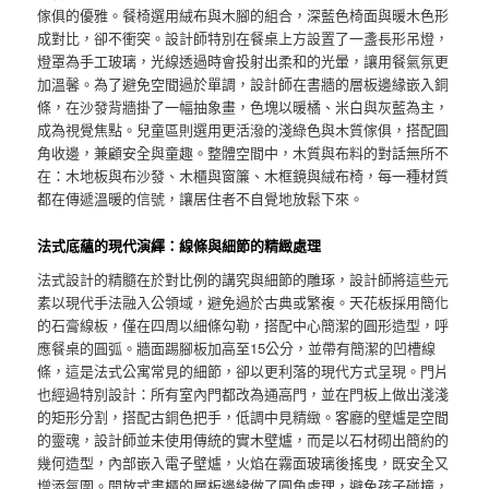
傢俱的優雅。餐椅選用絨布與木腳的組合，深藍色椅面與暖木色形
成對比，卻不衝突。設計師特別在餐桌上方設置了一盞長形吊燈，
燈罩為手工玻璃，光線透過時會投射出柔和的光暈，讓用餐氣氛更
加溫馨。為了避免空間過於單調，設計師在書牆的層板邊緣嵌入銅
條，在沙發背牆掛了一幅抽象畫，色塊以暖橘、米白與灰藍為主，
成為視覺焦點。兒童區則選用更活潑的淺綠色與木質傢俱，搭配圓
角收邊，兼顧安全與童趣。整體空間中，木質與布料的對話無所不
在：木地板與布沙發、木櫃與窗簾、木框鏡與絨布椅，每一種材質
都在傳遞溫暖的信號，讓居住者不自覺地放鬆下來。
法式底蘊的現代演繹：線條與細節的精緻處理
法式設計的精髓在於對比例的講究與細節的雕琢，設計師將這些元
素以現代手法融入公領域，避免過於古典或繁複。天花板採用簡化
的石膏線板，僅在四周以細條勾勒，搭配中心簡潔的圓形造型，呼
應餐桌的圓弧。牆面踢腳板加高至15公分，並帶有簡潔的凹槽線
條，這是法式公寓常見的細節，卻以更利落的現代方式呈現。門片
也經過特別設計：所有室內門都改為通高門，並在門板上做出淺淺
的矩形分割，搭配古銅色把手，低調中見精緻。客廳的壁爐是空間
的靈魂，設計師並未使用傳統的實木壁爐，而是以石材砌出簡約的
幾何造型，內部嵌入電子壁爐，火焰在霧面玻璃後搖曳，既安全又
增添氛圍。開放式書櫃的層板邊緣做了圓角處理，避免孩子碰撞，