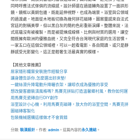
同時呼應法式傢俱的流線感。設計師還在過道轉角設置了一面拱形
鏡，鏡框以黃銅包邊，既能延伸視野，也成為端景。浴室與公領域
的過渡處，地面從木地板切換為幾何拼花磁磚，圖案靈感來自法式
宮廷的對稱美學，但以黑白灰的簡約色彩重新演繹。整體來說，法
式底蘊沒有被複製，而是被提煉成線條、比例與材質的選用，讓空
間既擁有歐洲的優雅血統，又完全符合台灣現代家庭的生活習慣。
一家五口在這個公領域裡，可以一起看電影、各自閱讀、或只是靜
靜感受光影變化，這正是輕奢生活最真實的模樣。
【其他文章推薦】
居家
隱形鐵窗
安裝施作經驗分享
讓身體告訴你,怎麼選出好
床墊
!
一鍵絲滑升降
電動升降曬衣架
，讓晾衣成為優雅的享受
想改變客廳裝潢風格嗎?
馬賽克拼貼
打造溫馨鄉村風，教你如何運
用
馬賽克瓷磚
自行DIY創作
浴室設計小心機，利用
馬賽克磁磚
，放大你的浴室空間，
馬賽克拼
圖
磁磚客製化
包裝機械
選購這樣做才不會買錯
分類:
裝潢設計
，作者:
admin
。這篇內容的
永久連結
。