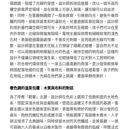
隔間牆，阻擋了光線的穿透。設計師拆除這道牆，改以一道半高的
鏤空屏風界定場域，並在屏風上方嵌入玻璃，讓光線可以自由流
動。同時，在客廳側牆開了一扇長條窗，引進側向光，避免午後西
曬的同時，卻能保留柔和的漫射光。兒童遊戲區靠近陽台，設計師
利用折疊門讓空間可開可合，天氣好時完全敞開，孩子們可以在室
內外奔跑，光線與微風無阻隔。電視主牆採用帶有細緻紋理的淺色
石材，表面經過霧面處理，不會反光刺眼，反而能將光線均勻擴
散。設計師還在客廳天花板上方預留了隱藏式燈槽，當自然光不足
時，可以用間接照明模擬日光的色溫，維持空間的明亮感。這樣的
設計不僅讓公領域充滿生氣，也間接降低了白天對人工照明的依
賴，符合現代環保理念。一家五口最喜歡的角落，是沙發旁那張單
椅搭配落地燈的位置，午後時光，媽媽常坐在這裡看書，孩子們則
在地毯上拼積木，光線在他們身上跳躍，畫面寧靜而美好。
暖色調的溫柔包覆：木質與布料的對話
為了呼應「輕奢」主題，設計師在色彩上選用了低飽和度的大地色
系，搭配深淺木紋與金屬點綴，營造出溫暖又不失質感的基調。客
廳主牆以淺米色藝術塗料塗刷，表面帶有微妙的紋理，與沙發的亞
麻灰、抱枕的赭紅色形成層次感。地板選擇了寬版橡木實木，人字
拼法增添了古典韻味，同時保留木材的天然觸感。走進餐廳，一張
可容納六人的餐桌以白橡木製作，桌腳帶有輕微的弧線，呼應法式