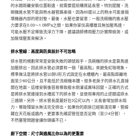
的水閥距離安裝位置較遠，就需要提前購買延長管。特別提醒，洗
碗機進水管不能與熱水器管路串接，因為60度以上的熱水可能會損
壞機器內部的密封墊。最後，水壓也要留意：一般洗碗機的進水壓
力要求在0.03～1.0MPa之間，如果你家住高樓層且無加壓馬達，
可能水壓不足導致洗淨力下降。建議請師傅用壓力計實際檢測，或
加裝增壓泵來解決。
排水管線：高度與防臭設計不可忽略
排水管的規劃常常是安裝失敗的頭號殺手。洗碗機的排水是靠馬達
加壓排出，因此排水管必須要有一個「最高點」來避免虹吸現象。
標準做法是將排水管以倒U形方式固定在水槽櫃內，最高點距離地
面至少60公分，且不能低於洗碗機本體。很多老房子的排水孔直接
開在地面，這樣安裝後容易導致廢水倒灌或異味回竄。正確的方式
是將排水管連接到水槽底下的排水管，並使用專用的止逆閥或排水
三通頭。另外，排水管長度最好在3公尺以內，太長會增加排水阻
力，導致殘留水無法完全排出。如果你的廚房已經裝潢完畢，管線
藏在天花板或牆內，更要事先確認管徑是否足夠（至少4分管），
不然塞管問題會讓你頭痛不已。
廚下空間：尺寸與通風比你以為的更重要