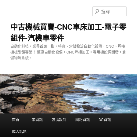
跳
至
搜
主
尋
要
中古機械買賣-CNC車床加工-電子零
內
組件-汽機車零件
容
自動化科技，業界首屈一指，整廠、倉儲物流自動化設備，CNC、焊接
機械引領專業！ 整廠自動化設備。CNC焊接加工。專用機設備開發。倉
儲物流系統。
主
首頁
工業資訊
裝潢設計
網路資訊
3C資訊
要
選
成人話題
單