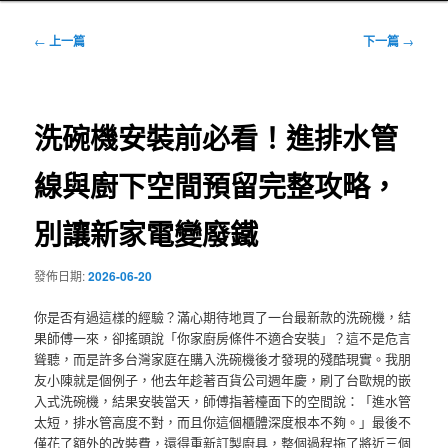
文
←
上一篇
下一篇
→
章
導
覽
洗碗機安裝前必看！進排水管
線與廚下空間預留完整攻略，
別讓新家電變廢鐵
發佈日期:
2026-06-20
你是否有過這樣的經驗？滿心期待地買了一台最新款的洗碗機，結
果師傅一來，卻搖頭說「你家廚房條件不適合安裝」？這不是危言
聳聽，而是許多台灣家庭在購入洗碗機後才發現的殘酷現實。我朋
友小陳就是個例子，他去年趁著百貨公司週年慶，刷了台歐規的嵌
入式洗碗機，結果安裝當天，師傅指著檯面下的空間說：「進水管
太短，排水管高度不對，而且你這個櫃體深度根本不夠。」最後不
僅花了額外的改裝費，還得重新訂製廚具，整個過程拖了將近三個