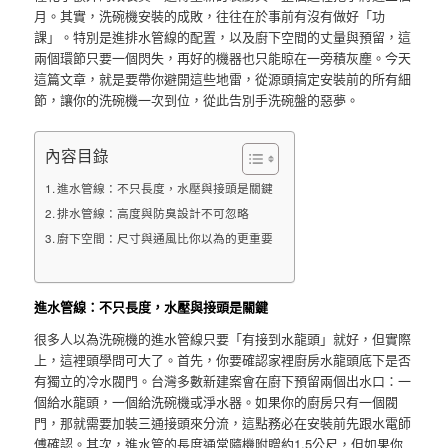
月。其實，洗碗機安裝的成敗，往往在於事前有沒有做好「功
課」。特別是進排水管線的配置，以及廚下空間的丈量與預留，這
兩個環節只要一個閃失，再好的機器也只能晾在一旁積灰塵。今天
這篇文章，就是要帶你避開這些地雷，從源頭搞定安裝前的所有細
節，讓你的洗碗機一次到位，從此告別手洗碗盤的惡夢。
內容目錄
進水管線：不只長度，水壓與接頭是關鍵
排水管線：高度與防臭設計不可忽略
廚下空間：尺寸與通風比你以為的更重要
進水管線：不只長度，水壓與接頭是關鍵
很多人以為洗碗機的進水管線只要「有接到水龍頭」就好，但實際
上，這裡頭學問可大了。首先，你要確認家裡廚房水龍頭底下是否
有獨立的冷水閥門。台灣多數新建案會在廚下預留兩個出水口：一
個給水龍頭，一個給洗碗機或淨水器。如果你的廚房只有一個閥
門，那就需要加裝三通接頭來分流，這點務必在安裝前先跟水電師
傅確認。其次，進水管的長度通常隨機附贈約1.5公尺，但如果你