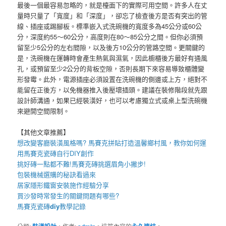
最後一個最容易忽略的，就是檯面下的實際可用空間。許多人在丈
量時只量了「寬度」和「深度」，卻忘了檢查後方是否有突出的管
線、插座或踢腳板。標準嵌入式洗碗機的寬度多為45公分或60公
分，深度約55～60公分，高度則在80～85公分之間。但你必須預
留至少5公分的左右間隙，以及後方10公分的管路空間。更關鍵的
是，洗碗機在運轉時會產生熱氣與濕氣，因此櫥櫃後方最好有通風
孔，或預留至少2公分的背板空隙，否則長期下來容易導致櫃體變
形發霉。此外，電源插座必須設置在洗碗機的側邊或上方，絕對不
能留在正後方，以免機器推入後壓壞插頭。建議在裝修階段就先跟
設計師溝通，如果已經裝潢好，也可以考慮獨立式或桌上型洗碗機
來避開空間限制。
【其他文章推薦】
想改變客廳裝潢風格嗎?
馬賽克拼貼
打造溫馨鄉村風，教你如何運
用
馬賽克瓷磚
自行DIY創作
挑好磚一點都不難!
馬賽克磚
挑選眉角小撇步!
包裝機械
選購的秘訣看過來
居家
隱形鐵窗
安裝施作經驗分享
買
沙發
時常發生的關鍵問題有哪些?
馬賽克瓷磚
diy
教學記錄