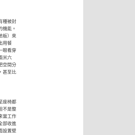
有種被封
的機能。
地板）來
出用餐
一眼看穿
兩米六
把空間分
，甚至比
至座椅都
但不是整
來當工作
全部收進
面設置壁