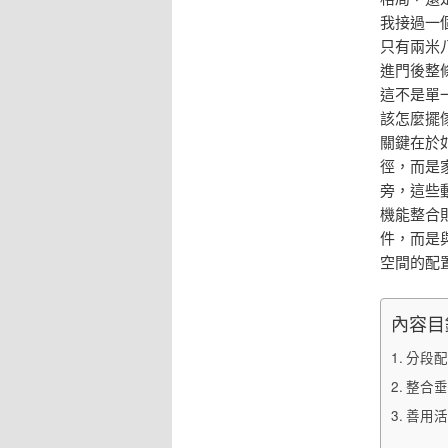
我接過一
只有兩米
進門後整
這不是單
該怎麼擺
關鍵在於
徑，而是
旁，這些
機能整合
件，而是
空間的配
內容目
分段配
整合垂
善用活