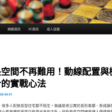
網路資訊
3C資訊
成人話題
長空間不再難用！動線配置與
合的實戰心法
26-06-01
，很多人對狹長型住宅都不陌生。無論是老公寓的長形客廳、新成屋
是小套房裡的寬度只有兩米多的主臥，這些窄長空間總是讓人傷透腦