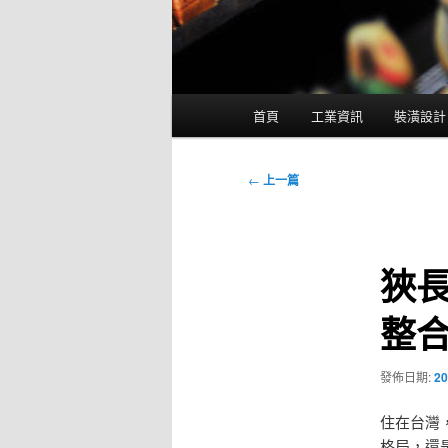
主
首頁
工業資訊
裝潢設計
要
選
單
文
←
上一篇
章
導
覽
狹
整
發佈日期:
20
住在台灣
格局，還