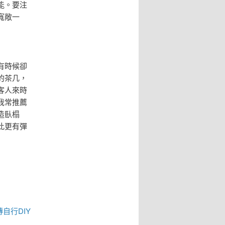
能。要注
寬敞一
有時候卻
的茶几，
客人來時
我常推薦
造臥榻
此更有彈
磚
自行DIY