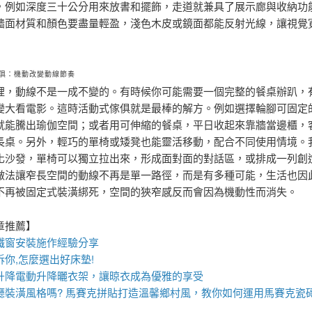
，例如深度三十公分用來放書和擺飾，走道就兼具了展示廊與收納功
牆面材質和顏色要盡量輕盈，淺色木皮或鏡面都能反射光線，讓視覺
俱：機動改變動線節奏
裡，動線不是一成不變的。有時候你可能需要一個完整的餐桌辦趴，
變大看電影。這時活動式傢俱就是最棒的解方。例如選擇輪腳可固定
就能騰出瑜伽空間；或者用可伸縮的餐桌，平日收起來靠牆當邊櫃，
長桌。另外，輕巧的單椅或矮凳也能靈活移動，配合不同使用情境。
化沙發，單椅可以獨立拉出來，形成面對面的對話區，或排成一列創
做法讓窄長空間的動線不再是單一路徑，而是有多種可能，生活也因
不再被固定式裝潢綁死，空間的狹窄感反而會因為機動性而消失。
章推薦】
鐵窗
安裝施作經驗分享
訴你,怎麼選出好
床墊
!
升降
電動升降曬衣架
，讓晾衣成為優雅的享受
廳裝潢風格嗎?
馬賽克拼貼
打造溫馨鄉村風，教你如何運用
馬賽克瓷