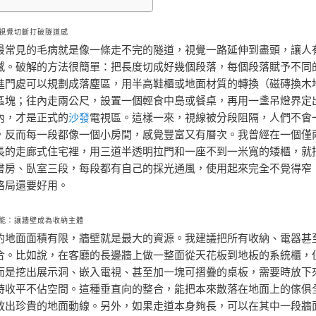
視覺切斷打破隧道感
最常見的毛病就是像一條走不完的隧道，視覺一路延伸到盡頭，讓人
感。破解的方法很簡單：把長度切成好幾個段落，每個段落賦予不同
進門處可以規劃成落塵區，用半高鞋櫃或地面材質的轉換（磁磚換木
區塊；往內走兩公尺，設置一個輕食中島或餐桌，再用一盞吊燈界定
內，才是正式的
沙發
電視區。這樣一來，視線被分段阻隔，人們不會
，反而每一段都像一個小房間，感覺豐富又有層次。我曾經在一個僅
長的走廊式住宅裡，用三道半透明拉門和一座不到一米寬的矮櫃，就
書房、臥室三段，每段都有自己的採光通風，使用起來完全不覺得窄
格局還要好用。
能：讓牆壁成為收納主體
的地面面積有限，牆壁就是最大的資源。我建議把所有收納、電器甚
合。比如說，在客廳的長邊牆上做一整面從天花板到地板的系統櫃，
而是挖出展示洞、嵌入電視、甚至加一塊可摺疊的桌板，需要時放下
時收平不佔空間。這種垂直向的整合，能把本來散落在地面上的傢俱
放出珍貴的地面動線。另外，如果走道本身夠長，可以在其中一段牆