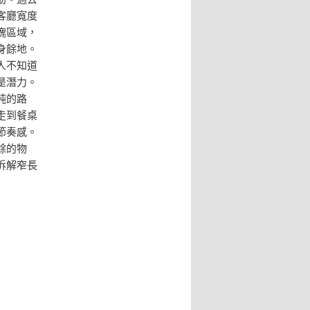
客廳寬度
塊區域，
身餘地。
人不知道
是潛力。
純的路
走到餐桌
節奏感。
餘的物
拆解窄長