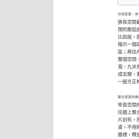
分段配置：用
狹長空間
閉的壓迫
比如說，
暗示一個
區；再往
整個空間
寬、九米
成玄關、
一般方正
整合垂直向機
窄長空間
往牆上整
片封死，
桌，不用
牆裡，釋