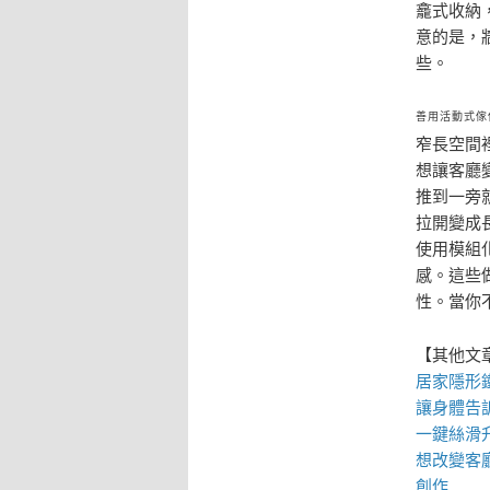
龕式收納
意的是，
些。
善用活動式傢
窄長空間
想讓客廳
推到一旁
拉開變成
使用模組
感。這些
性。當你
【其他文
居家
隱形
讓身體告
一鍵絲滑
想改變客
創作