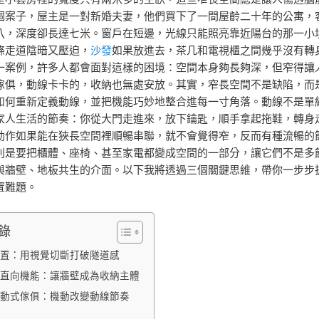
個案子，屋主是一對新婚夫妻，他們買下了一間屋齡二十年的公寓，
八，深度卻長達七米。窗戶在短邊，光線只能照亮靠近陽台的那一小
條走道陰暗又壓迫，
沙發
如果放進去，茶几和電視櫃之間幾乎沒有轉
一案例，許多人都會面對這樣的困境：空間本身夠長夠深，但窄得讓
傢俱，動線卡卡的，收納也無處安放。其實，窄長空間不是缺陷，而
如何重新定義動線，並把機能巧妙地整合進每一寸角落。動線不是單
家人生活的節奏：你從大門走進來，放下鑰匙，順手拿起拖鞋，轉身
動作如果能在狹長空間裡順暢串聯，就不會覺得窄，反而有種流暢的
則是要把櫃體、座椅、甚至家電都變成空間的一部分，讓它們不是多
與牆壁、地板共生的介面。以下我將透過三個關鍵思維，帶你一步步
置難題。
錄
置：用視覺切斷打破隧道感
直向機能：讓牆壁成為收納主體
動式傢俱：機動改變動線節奏