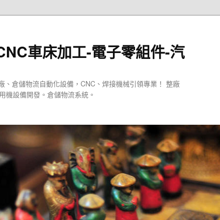
CNC車床加工-電子零組件-汽
廠、倉儲物流自動化設備，CNC、焊接機械引領專業！ 整廠
專用機設備開發。倉儲物流系統。