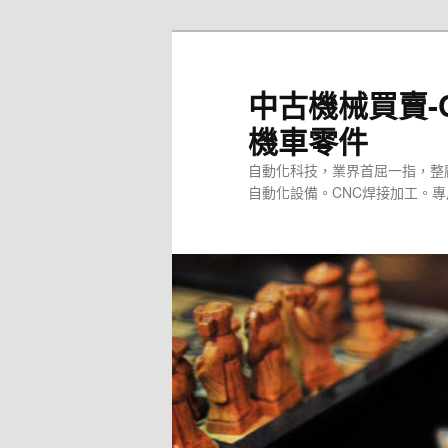
跳
至
主
中古機械買賣-
要
機車零件
內
容
自動化科技，業界首屈一指，整
自動化設備。CNC焊接加工。