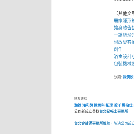
【其他文
居家
隱形
讓身體告
一鍵絲滑
想改變客
創作
浴室設計
包裝機械
分類:
裝潢設
好友連結
瀚誼
鴻和興
達思科
拓璞
瀚洋
恩柏仕
公司新成立尋找
台北記帳士事務所
台北會計師事務所
推薦，解決公司設