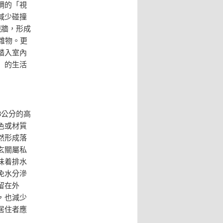
調的「視
減少碰撞
視牆，形成
雜物。更
踏入室內
」的生活
3公分的高
色或材質
然形成落
玄關屬私
味着排水
免水分滲
留在外
，也減少
居住者應