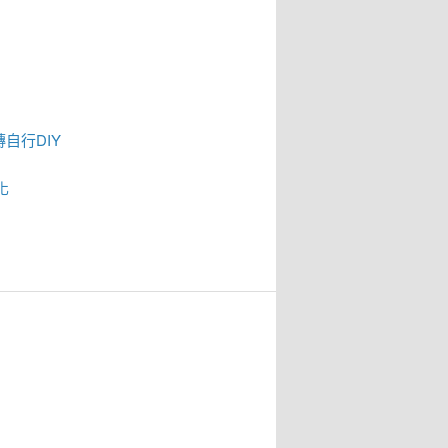
磚
自行DIY
化