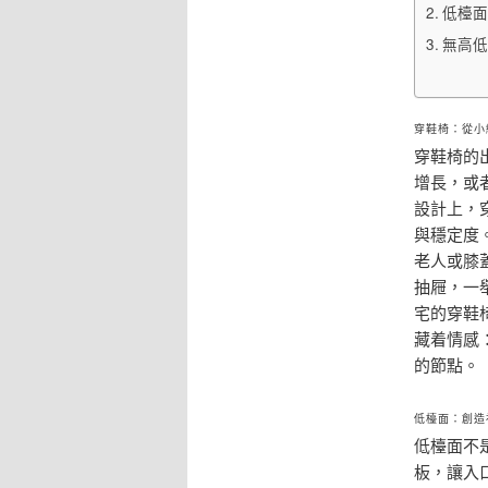
低檯面
無高低
穿鞋椅：從小
穿鞋椅的
增長，或
設計上，
與穩定度
老人或膝
抽屜，一
宅的穿鞋
藏着情感
的節點。
低檯面：創造
低檯面不
板，讓入