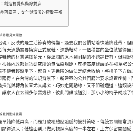
：創造視覺與動線雙贏
差落塵區：安全與清潔的極致平衡
細節看見大關懷
出現，反映的是生活節奏的轉變。過去我們習慣站着快速綁鞋帶，但
者每天通勤需要換穿正式皮鞋、運動鞋時，一個穩當的坐位就變得無
穿鞋椅的材質選擇多元，從溫潤的原木到耐刮的不銹鋼皆有，但關鍵
。根據內政部建築研究所的無障礙規範，座椅高度建議落在40至45公
蓋不便者輕鬆坐下、起身。更進階的做法是結合收納，將椅子下方做
舉兩得。在台灣的法規背景下，新建案的公共門廳常要求設置座椅，
椅採光與轉角位置尤其講究，巧妙避開動線，又不阻礙通道。這類設
：讓家人在玄關多停留幾秒，彼此問候或道別，那小小的椅子就成了
視覺與動線雙贏
是單純降低桌高，而是打破櫃體壓迫感的設計策略。傳統玄關櫃常頂
口顯得逼仄；低檯面則只做到視線高度的一半左右，上方保留開闊感