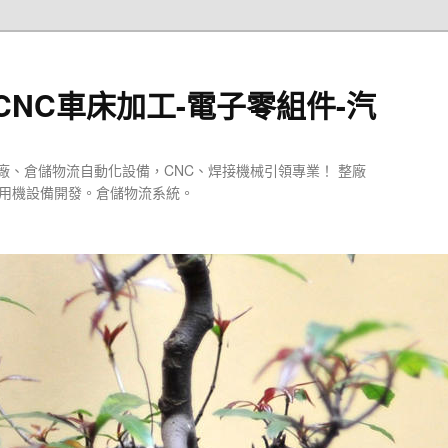
CNC車床加工-電子零組件-汽
廠、倉儲物流自動化設備，CNC、焊接機械引領專業！ 整廠
專用機設備開發。倉儲物流系統。