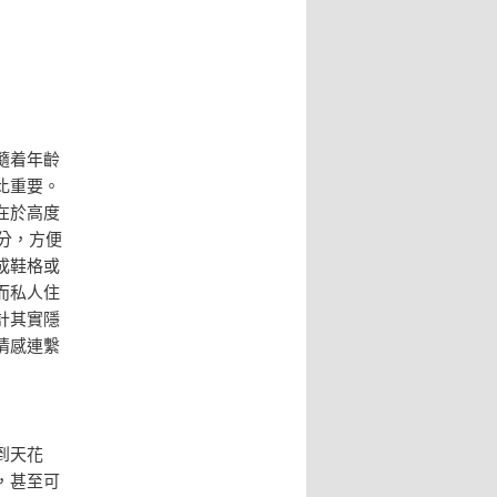
隨着年齡
比重要。
在於高度
分，方便
成鞋格或
而私人住
計其實隱
情感連繫
到天花
，甚至可