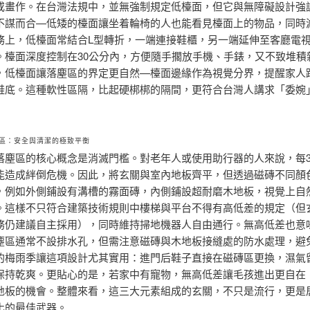
或畫作。在台灣法規中，並無強制規定低檯面，但它與無障礙設計強
不謀而合—低矮的檯面讓坐着輪椅的人也能看見檯面上的物品，同時
務上，低檯面常結合L型轉折，一端連接鞋櫃，另一端延伸至客廳電
。檯面深度控制在30公分內，方便隨手擱放手機、手錶，又不致堆積
，低檯面讓落塵區的界定更自然—檯面邊緣作為視覺分界，提醒家人
鞋底。這種軟性區隔，比起硬梆梆的隔間，更符合台灣人講求「委婉
區：安全與清潔的極致平衡
落塵區的核心概念是消滅門檻。對老年人或使用助行器的人來說，每
能造成絆倒危機。因此，將玄關與室內地板齊平，但透過磁磚不同顏
，例如外側鋪設有溝槽的霧面磚，內側鋪設超耐磨木地板，視覺上自
。這樣不只符合建築技術規則中樓梯與平台不得有高低差的規定（但
務仍建議自主採用），同時維持掃地機器人自由通行。無高低差也意
塵區通常不設排水孔，但需注意磁磚與木地板接縫處的防水處理，避
的梅雨季讓這項設計尤其實用：進門后鞋子直接在磁磚區更換，濕氣
保持乾爽。更貼心的是，若家中有寵物，無高低差讓毛孩進出更自在
地板的機會。整體來看，這三大元素組成的玄關，不只是流行，更是
化的最佳武器。