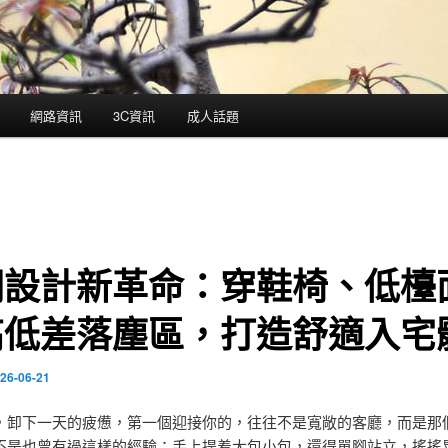
網路資訊
3C資訊
成人話題
關設計新革命：穿鞋椅、低檯
高低差落塵區，打造舒適入宅
26-06-21
，卸下一天的疲憊，第一個迎接你的，往往不是寬敞的客廳，而是那
不是也曾有過這樣的經驗：手上提着大包小包，還得單腳站立，搖搖