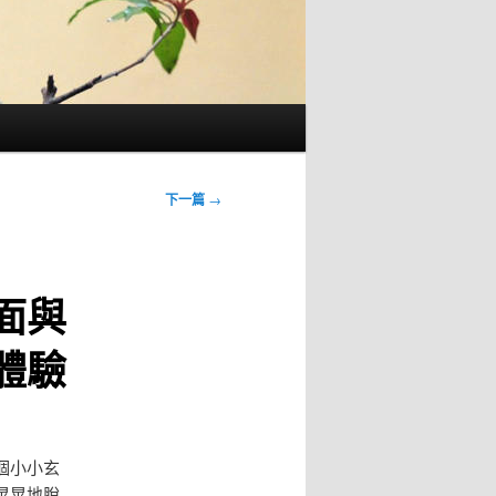
下一篇
→
面與
體驗
個小小玄
晃晃地脫