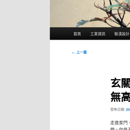
主
首頁
工業資訊
裝潢設計
要
選
單
文
←
上一篇
章
導
覽
玄
無
發佈日期:
20
走進家門
關。你是