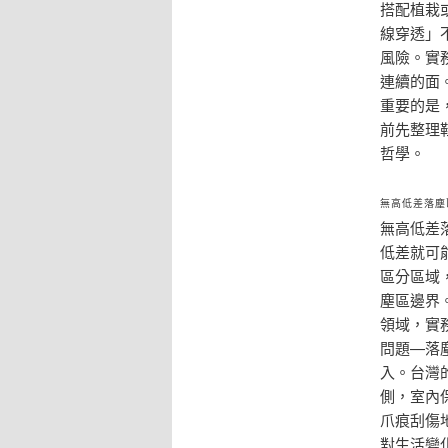
搭配植栽
線穿透」
風險。實
連續的面
重要的是
前先整理
哲學。
無高低差落塵
無高低差
低差就可
區分區域
塵區邊界
領域，實
問題—落
入。台灣
側，室內
爪痕刮傷
對生活變