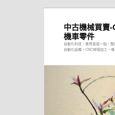
跳
至
主
中古機械買賣-
要
機車零件
內
容
自動化科技，業界首屈一指，整
自動化設備。CNC焊接加工。