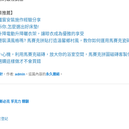
章推薦】
鐵窗
安裝施作經驗分享
訴你,怎麼選出好
床墊
!
升降
電動升降曬衣架
，讓晾衣成為優雅的享受
廳裝潢風格嗎?
馬賽克拼貼
打造溫馨鄉村風，教你如何運用
馬賽克瓷
小心機，利用
馬賽克磁磚
，放大你的浴室空間，
馬賽克拼圖
磁磚客製
選購這樣做才不會買錯
計
，作者:
admin
。這篇內容的
永久連結
。
斯必克
孚克力
精騏
立登記