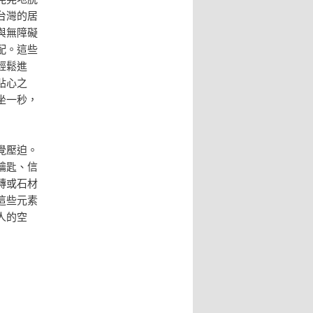
台灣的居
與無障礙
配。這些
輕鬆進
貼心之
坐一秒，
覺壓迫。
鑰匙、信
磚或石材
這些元素
人的空