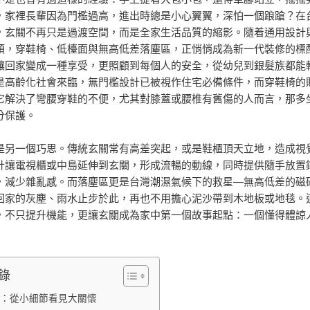
，家裡長輩因為門檻過高，進出時總是小心翼翼，深怕一個踉蹌？在
，玄關不再只是過渡空間，而是全家生活品質的縮影。隨着通用設計
頭，穿鞋椅、低檯面與無高低差落塵區，正悄悄成為新一代裝修的標
讓回家變成一種享受，更照顧到每個人的安全，從幼兒到銀髮族都能
是高齡化社會來臨，無門檻設計已被視作住宅必備條件，而穿鞋椅的
它解決了彎腰穿鞋的不便，尤其對膝蓋或腰椎有舊傷的人而言，那多
分保護。
是另一個巧思。傳統玄關常有高差突起，或是鞋櫃頂天立地，造成視
計讓電視櫃或中島延伸到玄關，形成流暢的動線，同時提供隨手放置
，減少雜亂感。而落塵區更是台灣潮濕氣候下的救星—無高低差的磁
回家的灰塵、雨水止步於此，再也不用擔心泥沙帶到木地板或地毯。
，不只提升機能，更讓玄關成為家中第一個故事起點：一個懂得體諒
錄
：從小細節看見大關懷