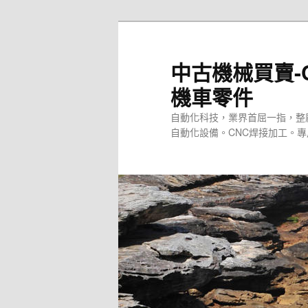
跳
至
主
中古機械買賣-
要
機車零件
內
容
自動化科技，業界首屈一指，整
自動化設備。CNC焊接加工。