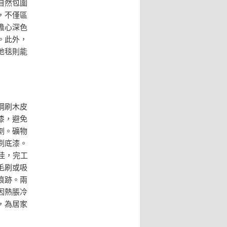
自然包圍
，不僅區
擔心深色
。此外，
地毯則能
鋼刷木皮
漆，避免
劑。礦物
刷底漆。
佳，完工
毛刷或吸
痕跡。兩
因熱脹冷
，為居家