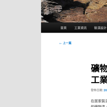
主
首頁
工業資訊
裝潢設計
要
選
單
文
←
上一篇
章
導
覽
礦
工
發佈日期:
20
在居家裝
的礦物漆