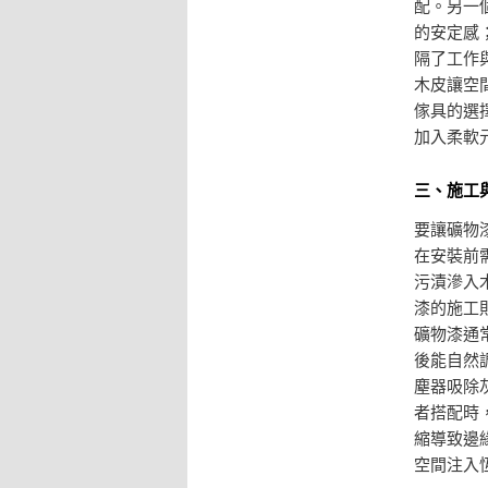
配。另一
的安定感
隔了工作
木皮讓空
傢具的選
加入柔軟
三、施工
要讓礦物
在安裝前
污漬滲入
漆的施工
礦物漆通
後能自然
塵器吸除
者搭配時
縮導致邊
空間注入