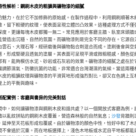
特性解析：鋼刷木皮的粗獷與礦物漆的細膩
的魅力，在於它不加修飾的原始感。在製作過程中，利用鋼刷順著木
維，留下較硬的紋理，使表面呈現立體凹凸效果。這種處理方式不僅
深度，更讓每塊木皮都獨一無二。常見應用於客廳主牆、臥室床頭牆
能營造出沉穩、自然的氛圍。而礦物漆則是完全不同的存在。它源自
白雲石、大理石等，經研磨後與礦物黏合劑混合而成。塗刷後會與空
應，形成堅硬且透氣的塗層。其表面可呈現平滑或微粗糙感，顏色從
都有，能夠模仿水泥、砂岩或石灰岩的效果。礦物漆的細膩之處在於
備調節濕氣、防黴抗菌的功能，非常適合台灣潮濕的氣候。當這兩種
木皮的粗獷紋理與礦物漆的平滑質地形成強烈對比，卻又在色調上互
覺上的平衡與趣味。
搭配實例：客廳與書房的完美對話
間中，如何讓礦物漆與鋼刷木皮和諧共處？以一個開放式客廳為例，
牆以亂紋拼貼的鋼刷木皮覆蓋，營造森林般的自然氣息；
沙發
背牆則
，延伸至天花板形成包覆感。由於礦物漆的顏色中性，恰好中和了木
間不會過於沉重。而在地板選擇上，淺色木地板或水泥自平地板都能