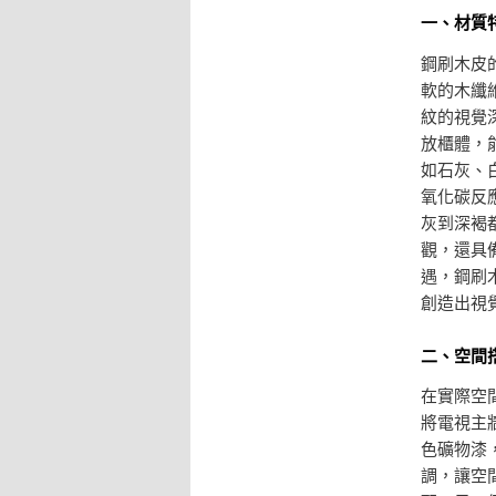
一、材質
鋼刷木皮
軟的木纖
紋的視覺
放櫃體，
如石灰、
氧化碳反
灰到深褐
觀，還具
遇，鋼刷
創造出視
二、空間
在實際空
將電視主
色礦物漆
調，讓空