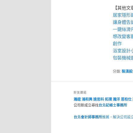
【其他文
居家
隱形
讓身體告
一鍵絲滑
想改變客
創作
浴室設計
包裝機械
分類:
裝潢設
好友連結
瀚誼
鴻和興
達思科
拓璞
瀚洋
恩柏仕
公司新成立尋找
台北記帳士事務所
台北會計師事務所
推薦，解決公司設