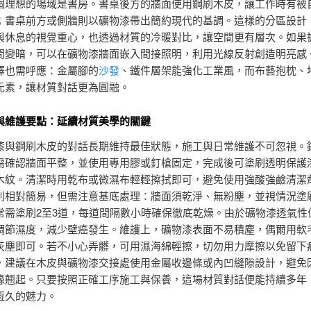
個理想的場域是書房。書桌後方的牆面使用鋼刷木皮，讓工作時有被
；書桌前方或側牆則以礦物漆帶出簡約現代的基調。這樣的分區設計
與休息的視覺重心，也透過材質的冷暖對比，讓空間更有層次。如果
間變暗，可以在礦物漆牆面嵌入間接照明，利用光線反射創造明亮感
擇也需呼應：金屬腳的
沙發
、鐵件層架能強化工業風，而布藝抱枕、
元素，讓材質對話更為圓融。
與維護要點：延續材質美學的關鍵
漆與鋼刷木皮的對話長期維持最佳狀態，施工與日常維護不可忽視。
需確認牆面平整，並使用專用膠或釘槍固定，完成後可塗刷透明保護
木紋。清潔時用乾布或微濕布輕輕擦拭即可，避免使用強酸強鹼清潔
則相對簡易，但需注意基底處理：牆面須乾淨、無粉塵，並視情況塗
常需塗刷2至3道，每道間隔數小時確保徹底乾燥。由於礦物漆透氣性
調節濕度，減少壁癌發生。維護上，礦物漆表面不易積塵，偶爾用軟
灰塵即可。若不小心弄髒，可用濕海綿輕擦，切勿用力摩擦以免留下
，建議在木皮與礦物漆交接處使用金屬收邊條或內凹縫隙設計，避免
緣翹起。只要按照正確工序施工與保養，這場材質對話便能持續多年
恆久的魅力。