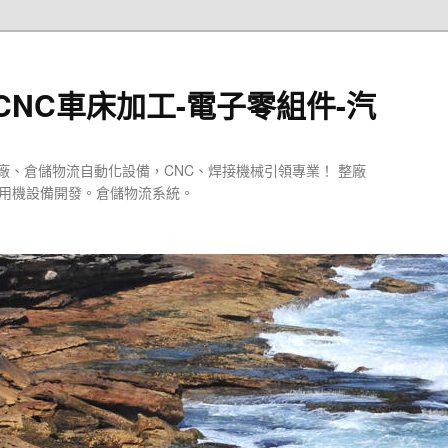
CNC車床加工-電子零組件-汽
廠、倉儲物流自動化設備，CNC、焊接機械引領專業！ 整廠
專用機設備開發。倉儲物流系統。