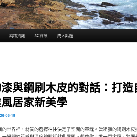
網路資訊
3C資訊
成人話題
物漆與鋼刷木皮的對話：打造
業風居家新美學
26-05-19
潢的世界裡，材質的選擇往往決定了空間的靈魂。當粗獷的鋼刷木皮
，一場關於質感與溫度的對話就此展開。想像你走進一間客廳，牆面