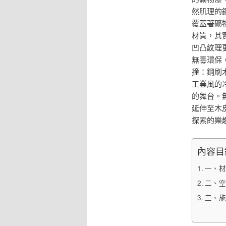
然肌理的
覆蓋著礦
材質，其
凹凸紋理
無毒環保
撞：鋼刷
工業風的
的舞台。
延伸至木
探索的樂
內容目
一、材
二、空
三、施