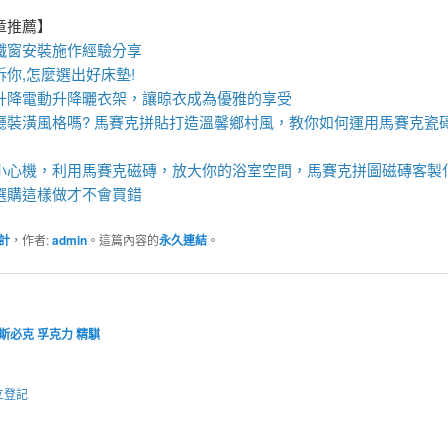
章推薦】
鐵窗
安裝施作經驗分享
訴你,怎麼選出好
床墊
!
升降
電動升降曬衣架
，讓晾衣成為優雅的享受
廳裝潢風格嗎?
馬賽克拼貼
打造溫馨鄉村風，教你如何運用
馬賽克瓷
小心機，利用
馬賽克磁磚
，放大你的浴室空間，
馬賽克拼圖
磁磚客製
選購這樣做才不會買錯
計
，作者:
admin
。這篇內容的
永久連結
。
斯必克
孚克力
精騏
立登記