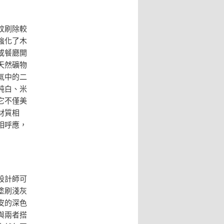
紋刷除較
強化了木
或餐廳開
天然礦物
氣中的二
純白、米
它不僅美
材質相
相呼應，
設計師可
塗刷淺灰
皮的深色
與兩者搭