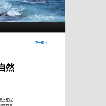
下一篇
→
自然
遇上細膩
是帶有自