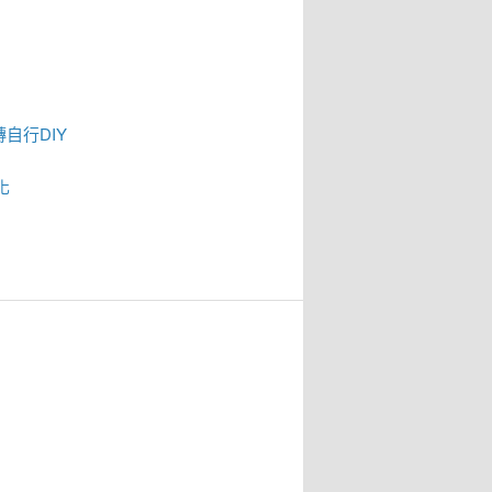
磚
自行DIY
化