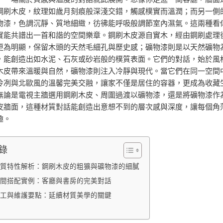
鋼刷木皮，紋理如歲月刻痕般深淺交錯，觸感樸實而溫潤；而另一側
物漆，色調沉靜、質地細緻，彷彿能呼吸般調節室內濕氣。這兩種看
實能共譜出一首和諧的空間樂章。鋼刷木皮源自實木，經由鋼刷處理
更為明顯，保留木頭的天然毛細孔與歷史感；礦物漆則是以天然礦物
，能創造出如水泥、石灰或砂岩般的樸質表面。它們的對話，始於風
木皮帶來溫暖與自然，礦物漆則注入冷靜與現代。當它們在同一空間
冷冽與北歐風的溫馨完美交融，讓家不僅是居住的容器，更成為收藏
無論是電視主牆選用鋼刷木皮、周圍過渡以礦物漆，還是將礦物漆作
皮牆面，這種材質對話能創造出意想不到的層次感與深度，讓每個角
趣。
錄
質特性解析：鋼刷木皮的粗獷與礦物漆的細膩
間搭配實例：客廳與書房的完美對話
工與維護要點：延續材質美學的關鍵