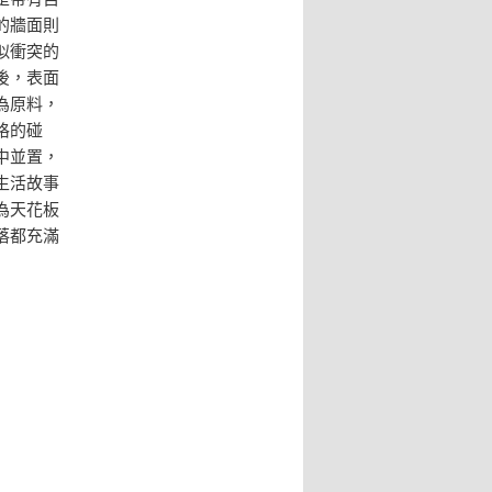
的牆面則
似衝突的
後，表面
為原料，
格的碰
中並置，
生活故事
為天花板
落都充滿