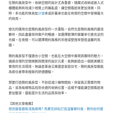
在簡約風房型中，收納空間的設計尤為重要。隱藏式收納或嵌入式
櫃體能夠有效減少視覺上的雜亂感，讓空間看起來更加清爽。同
時，多功能的傢具如
沙發
床或折疊桌也能在有限的空間中發揮最大
的效用。
燈光的運用也是簡約風房型的一大重點。自然光是簡約風格的最佳
夥伴，因此盡量保持窗戶的暢通，並選擇輕薄的窗簾來引進充足的
光線。在夜間，可以選擇簡約風格的吊燈或壁燈來營造溫馨的氛
圍。
簡約風房型不僅適合小空間，也能在大空間中展現其獨特的魅力。
通過合理的空間規劃與簡潔的設計元素，能夠創造出一個既美觀又
實用的生活環境。無論是單身公寓還是家庭住宅，簡約風房型都能
為居住者帶來極致的舒適體驗。
想要打造簡約風房型，不妨從減少雜物開始。保留真正需要的物
品，並為每樣物品找到合適的收納位置。這樣不僅能讓空間看起來
更加整潔，還能提升生活的品質與效率。
【其他文章推薦】
想改變客廳裝潢風格嗎?
馬賽克拼貼
打造溫馨鄉村風，教你如何運