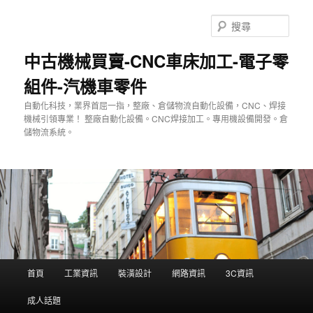
跳
至
搜
主
尋
要
中古機械買賣-CNC車床加工-電子零
內
組件-汽機車零件
容
自動化科技，業界首屈一指，整廠、倉儲物流自動化設備，CNC、焊接
機械引領專業！ 整廠自動化設備。CNC焊接加工。專用機設備開發。倉
儲物流系統。
主
首頁
工業資訊
裝潢設計
網路資訊
3C資訊
要
選
成人話題
單