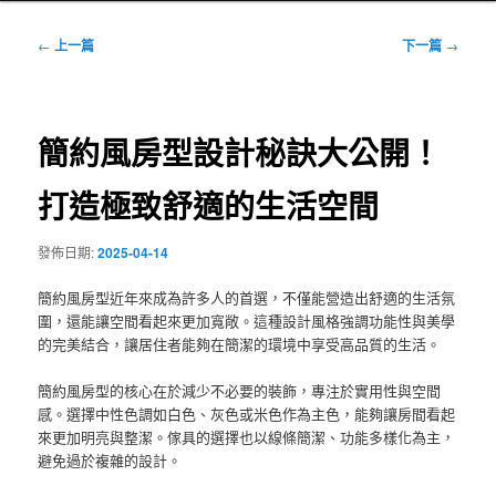
文
←
上一篇
下一篇
→
章
導
覽
簡約風房型設計秘訣大公開！
打造極致舒適的生活空間
發佈日期:
2025-04-14
簡約風房型近年來成為許多人的首選，不僅能營造出舒適的生活氛
圍，還能讓空間看起來更加寬敞。這種設計風格強調功能性與美學
的完美結合，讓居住者能夠在簡潔的環境中享受高品質的生活。
簡約風房型的核心在於減少不必要的裝飾，專注於實用性與空間
感。選擇中性色調如白色、灰色或米色作為主色，能夠讓房間看起
來更加明亮與整潔。傢具的選擇也以線條簡潔、功能多樣化為主，
避免過於複雜的設計。