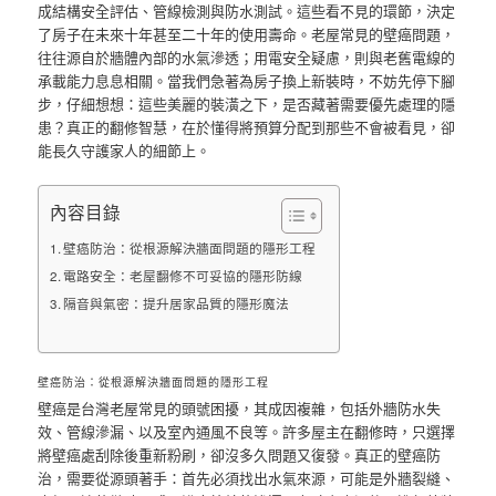
成結構安全評估、管線檢測與防水測試。這些看不見的環節，決定
了房子在未來十年甚至二十年的使用壽命。老屋常見的壁癌問題，
往往源自於牆體內部的水氣滲透；用電安全疑慮，則與老舊電線的
承載能力息息相關。當我們急著為房子換上新裝時，不妨先停下腳
步，仔細想想：這些美麗的裝潢之下，是否藏著需要優先處理的隱
患？真正的翻修智慧，在於懂得將預算分配到那些不會被看見，卻
能長久守護家人的細節上。
內容目錄
壁癌防治：從根源解決牆面問題的隱形工程
電路安全：老屋翻修不可妥協的隱形防線
隔音與氣密：提升居家品質的隱形魔法
壁癌防治：從根源解決牆面問題的隱形工程
壁癌是台灣老屋常見的頭號困擾，其成因複雜，包括外牆防水失
效、管線滲漏、以及室內通風不良等。許多屋主在翻修時，只選擇
將壁癌處刮除後重新粉刷，卻沒多久問題又復發。真正的壁癌防
治，需要從源頭著手：首先必須找出水氣來源，可能是外牆裂縫、