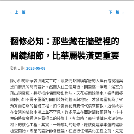
文
←
上一篇
下一篇
→
章
導
覽
翻修必知：那些藏在牆壁裡的
關鍵細節，比華麗裝潢更重要
發佈日期:
2026-05-08
陳小姐的新家裝潢剛完工時，親友們都讚嘆客廳的大理石電視牆與
進口廚具的時尚設計。然而入住三個月後，問題逐一浮現：浴室角
落出現霉斑、牆壁插座偶爾發出焦味、天花板開始滲水。這些困擾
讓陳小姐不得不重新打開剛裝好的牆面與地板，才發現當初為了省
預算而忽略的基礎工程，如今需要花費雙倍代價來補救。這個故事
在台灣的裝修市場上並不罕見。許多屋主在面對翻修預算時，往往
傾向將資金投注在看得見的裝飾上，卻忽略了那些隱藏在水泥與板
材下的核心工程。其實，一場成功的翻修，應該從建築本體的健康
檢查開始。專業的設計師會建議，在進行任何美化工程之前，先完