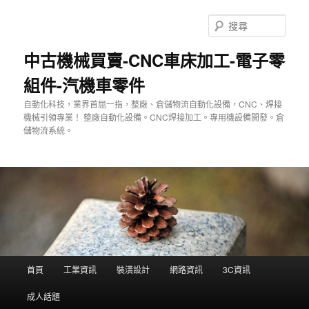
跳
至
搜
主
尋
要
中古機械買賣-CNC車床加工-電子零
內
組件-汽機車零件
容
自動化科技，業界首屈一指，整廠、倉儲物流自動化設備，CNC、焊接
機械引領專業！ 整廠自動化設備。CNC焊接加工。專用機設備開發。倉
儲物流系統。
主
首頁
工業資訊
裝潢設計
網路資訊
3C資訊
要
選
成人話題
單