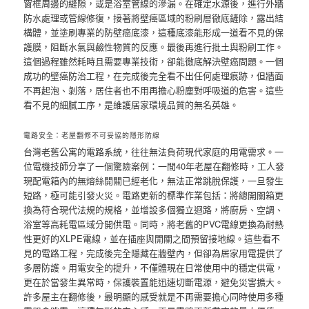
窗框周邊的縫隙，或是浴室管線的滲漏。在確定水源後，進行外牆
防水處理或管線修復，接著將壁癌區域的粉刷層徹底鏟除，露出結
構體，並塗刷專業的防壁癌底漆，這種底漆能形成一道看不見的保
護膜，阻斷水氣與鹼性物質的反應。最後再進行批土與粉刷工作。
這個過程雖然耗時且需要專業技術，卻能徹底解決壁癌問題。一個
成功的壁癌防治工程，在完成後完全看不出任何處理痕跡，但牆面
不再起泡、剝落，居住者也不用再擔心粉塵對呼吸道的危害。這些
看不見的細膩工序，是維護居家環境品質的無名英雄。
電路安全：老屋翻修不可妥協的隱形防線
台灣老舊公寓的電路系統，往往無法負荷現代家庭的用電需求。一
位電機技師分享了一個驚險案例：一間40年老屋在翻修時，工人發
現配電箱內的無熔絲開關已經老化，無法正常跳脫保護，一旦發生
短路，極可能引發火災。電路更新的標準作業包括：將總開關箱更
換為符合現代法規的規格，並增設多個獨立迴路，將廚房、空調、
浴室等高耗電區域分開供電。同時，將老舊的PVC電線更換為耐熱
性更好的XLPE電線，並在插座與開關之間預留接地線。這些看不
見的電路工程，完成後完全隱藏在牆壁內，但卻為居家用電提供了
多層防護。用電安全的提升，不僅體現在日常使用中的穩定供電，
更在於當發生異常時，保護裝置能迅速切斷電源，避免災害擴大。
許多屋主在翻修後，最明顯的感受就是不再需要擔心同時使用多種