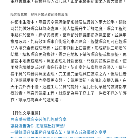
電器會跳電，這種無形的安心感，正是電路更新帶來的最大價值。
隔音與氣密：提升居家品質的隱形魔法
在都市生活中，噪音與空氣污染是影響居住品質的兩大殺手。翻修
時若能做好隔音與氣密處理，將大幅提升生活舒適度。隔音工程的
重點在於窗戶、牆壁與樓板。窗戶部分建議更換為氣密窗，並選用
複層玻璃，能有效阻隔來自街道的車流噪音。牆壁隔音則可在輕隔
間內填充岩棉或玻璃棉，並在兩側封上石膏板，形成類似三明治的
結構。樓板隔音更為複雜，需要在地板下鋪設隔音墊或橡膠墊，再
鋪設木地板或磁磚。氣密處理則針對窗框、門框與管線穿牆處，使
用發泡填縫劑或矽利康進行密封，防止室外灰塵與噪音滲入。這些
看不見的隔音與氣密處理，完工後完全隱藏在裝潢之內，但居住者
能明顯感受到室內變得更安靜、空氣更清新。夜晚能安穩入眠，白
天不受外界干擾，這種生活品質的提升，遠比任何華麗的裝飾都來
得珍貴。隔音與氣密工程，就像是為房子穿上了一件看不見的防護
衣，讓家成為真正的避風港。
【其他文章推薦】
居家
隱形鐵窗
安裝施作經驗分享
讓身體告訴你,怎麼選出好
床墊
!
一鍵絲滑升降
電動升降曬衣架
，讓晾衣成為優雅的享受