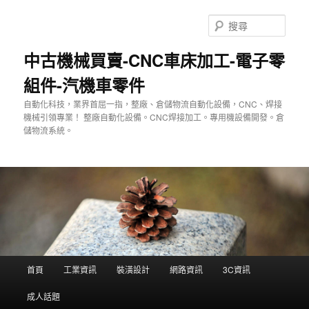
跳
至
搜
主
尋
要
中古機械買賣-CNC車床加工-電子零
內
組件-汽機車零件
容
自動化科技，業界首屈一指，整廠、倉儲物流自動化設備，CNC、焊接
機械引領專業！ 整廠自動化設備。CNC焊接加工。專用機設備開發。倉
儲物流系統。
主
首頁
工業資訊
裝潢設計
網路資訊
3C資訊
要
選
成人話題
單