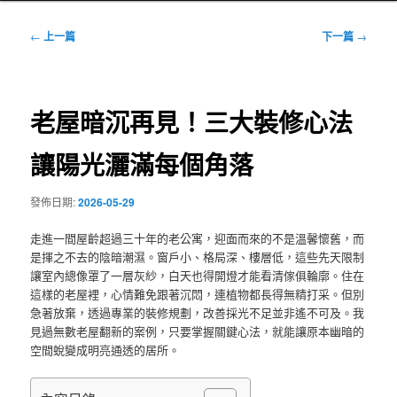
文
←
上一篇
下一篇
→
章
導
覽
老屋暗沉再見！三大裝修心法
讓陽光灑滿每個角落
發佈日期:
2026-05-29
走進一間屋齡超過三十年的老公寓，迎面而來的不是溫馨懷舊，而
是揮之不去的陰暗潮濕。窗戶小、格局深、樓層低，這些先天限制
讓室內總像罩了一層灰紗，白天也得開燈才能看清傢俱輪廓。住在
這樣的老屋裡，心情難免跟著沉悶，連植物都長得無精打采。但別
急著放棄，透過專業的裝修規劃，改善採光不足並非遙不可及。我
見過無數老屋翻新的案例，只要掌握關鍵心法，就能讓原本幽暗的
空間蛻變成明亮通透的居所。