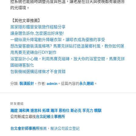
控系統也能隨時調整亮度與色溫，讓老屋在白天與夜晚都有最適合
的光環境。
【其他文章推薦】
居家
隱形鐵窗
安裝施作經驗分享
讓身體告訴你,怎麼選出好
床墊
!
一鍵絲滑升降
電動升降曬衣架
，讓晾衣成為優雅的享受
想改變客廳裝潢風格嗎?
馬賽克拼貼
打造溫馨鄉村風，教你如何運
用
馬賽克瓷磚
自行DIY創作
浴室設計小心機，利用
馬賽克磁磚
，放大你的浴室空間，
馬賽克拼
圖
磁磚客製化
包裝機械
選購這樣做才不會買錯
分類:
裝潢設計
，作者:
admin
。這篇內容的
永久連結
。
好友連結
瀚誼
鴻和興
達思科
拓璞
瀚洋
恩柏仕
斯必克
孚克力
精騏
公司新成立尋找
台北記帳士事務所
台北會計師事務所
推薦，解決公司設立登記