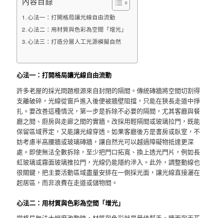
內容目錄
心法一：打開格局讓光線自由流動
心法二：用材質與色彩為空間「增光」
心法三：打造分層人工光源模擬自然
心法一：打開格局讓光線自由流動
許多老屋的採光問題根源來自封閉的隔間。傳統磚牆將空間切割得
支離破碎，光線從窗戶進入後便被牆壁阻擋，只能在狹長走道中掙
扎。要改善這種情況，第一步是拆除不必要的隔間，尤其客廳與餐
廳之間、廚房與走廊之間的實牆。改採用輕隔間或玻璃拉門，既能
保留區域界定，又能讓光線穿透。如果客廳後方是書房或臥室，不
妨考慮半高腰牆或玻璃磚牆，讓自然光可以越過障礙物抵達更深
處。即使無法全數拆除，至少把門口拓寬、換上透光門片，例如長
虹玻璃或霧面玻璃推拉門，光線仍能隱約滲入。此外，調整動線也
很關鍵，把主要活動區域盡量安排在一側採光面，讓光線直接灑在
起居區，而非浪費在走道或儲物間。
心法二：用材質與色彩為空間「增光」
當格局無法大幅度改動時，材質與色彩就是最佳幫手。牆面與天花