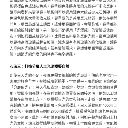
板選擇白色或淺灰色系，這些顏色能將有限的光線進行多次反射，
讓室內看起來更明亮。地板則可以選用淺色木紋或拋光石英磚，避
免深色地板大量吸收光線。更重要的是善用反光材質，例如在櫃體
門片、牆面局部貼上鏡面，或使用亮面烤漆、金屬飾條，這些都能
將光線折射到角落。另一個技巧是運用「光澤感」的窗簾或傢飾
布，例如緞面或絲質布料，比霧面布料更能反射光線。窗戶玻璃可
以更換為清玻璃或超白玻璃，減少原有老舊玻璃的綠化現象，讓進
入室內的光線純淨無雜。若有窗簾需求，建議使用百葉窗或羅馬
簾，調節光線角度的同時也不完全遮蔽。
心法三：打造分層人工光源模擬自然
即使白天光線不足，夜晚更需要細膩的燈光設計。傳統老屋常用一
盞主燈打亮全室，卻造成陰影過重、空間扁平。現代的照明策略是
「分層佈光」：將天花板崁燈、軌道燈、壁燈、立燈與桌燈組合運
用，營造多個亮點。在靠近窗邊的位置安裝間接照明，例如LED燈
帶藏在窗簾盒上方，可以模擬日光的柔和效果。走道、轉角處也要
有輔助光源，避免視覺斷層。色溫選擇上，白天活動區用4000K自
然光色，晚間休息區則用2700K暖黃光，這種暖色調能讓老屋有溫
度而不刺眼。此外，善用燈具的反射功能，例如在牆角放置向上打
光的立燈，讓光線從牆壁反射擴散，視覺上空間會更寬敞。智能燈