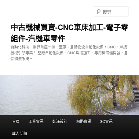
跳
至
搜
主
尋
要
中古機械買賣-CNC車床加工-電子零
內
組件-汽機車零件
容
自動化科技，業界首屈一指，整廠、倉儲物流自動化設備，CNC、焊接
機械引領專業！ 整廠自動化設備。CNC焊接加工。專用機設備開發。倉
儲物流系統。
主
首頁
工業資訊
裝潢設計
網路資訊
3C資訊
要
選
成人話題
單