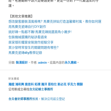
經。老屋翻新不該只是硬體更新，更是一份對下一代最溫柔的守
護。
【其他文章推薦】
想改變客廳裝潢風格嗎?
馬賽克拼貼
打造溫馨鄉村風，教你如何運
用
馬賽克瓷磚
自行DIY創作
挑好磚一點都不難!
馬賽克磚
挑選眉角小撇步!
包裝機械
選購的秘訣看過來
居家
隱形鐵窗
安裝施作經驗分享
買
沙發
時常發生的關鍵問題有哪些?
馬賽克瓷磚
diy
教學記錄
分類:
裝潢設計
，作者:
admin
。這篇內容的
永久連結
。
好友連結
瀚誼
鴻和興
達思科
拓璞
瀚洋
恩柏仕
斯必克
孚克力
精騏
公司新成立尋找
台北記帳士事務所
台北會計師事務所
推薦，解決公司設立登記