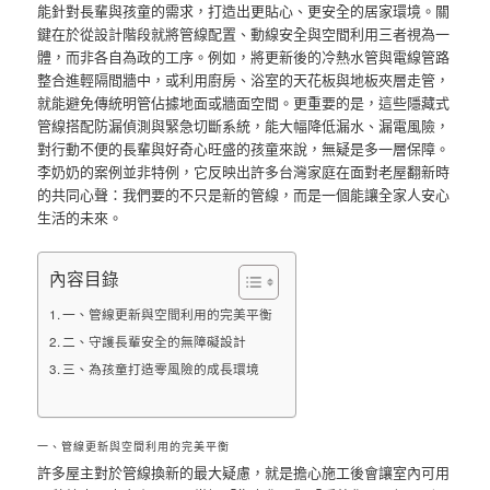
能針對長輩與孩童的需求，打造出更貼心、更安全的居家環境。關
鍵在於從設計階段就將管線配置、動線安全與空間利用三者視為一
體，而非各自為政的工序。例如，將更新後的冷熱水管與電線管路
整合進輕隔間牆中，或利用廚房、浴室的天花板與地板夾層走管，
就能避免傳統明管佔據地面或牆面空間。更重要的是，這些隱藏式
管線搭配防漏偵測與緊急切斷系統，能大幅降低漏水、漏電風險，
對行動不便的長輩與好奇心旺盛的孩童來說，無疑是多一層保障。
李奶奶的案例並非特例，它反映出許多台灣家庭在面對老屋翻新時
的共同心聲：我們要的不只是新的管線，而是一個能讓全家人安心
生活的未來。
內容目錄
一、管線更新與空間利用的完美平衡
二、守護長輩安全的無障礙設計
三、為孩童打造零風險的成長環境
一、管線更新與空間利用的完美平衡
許多屋主對於管線換新的最大疑慮，就是擔心施工後會讓室內可用