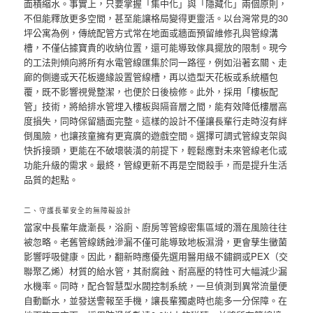
面積縮水。事實上，只要掌握「集中化」與「隱藏化」兩個原則，
不但能釋放更多空間，甚至能讓格局變得更靈活。以台灣常見的30
坪公寓為例，傳統配管方式常在地面或牆面預留維修孔與管線溝
槽，不僅佔據寶貴的收納位置，還可能導致傢具擺放的限制。現今
的工法則傾向將所有水電管線匯集於同一路徑，例如沿著玄關、走
廊的側邊或天花板邊緣設置管線槽，再以造型天花板或系統櫃包
覆，既不影響視覺整潔，也便於日後檢修。此外，採用「樓板配
管」技術，將給排水管埋入樓板與隔音層之間，能有效降低樓層高
度損失，同時保留牆面完整。這樣的設計不僅讓長輩行走時沒有絆
倒風險，也讓孩童擁有更寬廣的遊戲空間。選擇可調式管線支架與
快拆接頭，更能在不破壞裝潢的前提下，輕鬆應對未來管線老化或
功能升級的需求。最終，管線更新不再是空間殺手，而是提升生活
品質的起點。
二、守護長輩安全的無障礙設計
當家中長輩年歲漸長，浴廁、廚房等管線密集區域的潛在風險往往
被忽略。老舊管線銹蝕滲漏不僅可能導致地板濕滑，更會孳生黴菌
影響呼吸健康。因此，翻新時應優先選用醫用級不鏽鋼或PEX（交
聯聚乙烯）材質的給水管，其耐腐蝕、耐高壓的特性可大幅減少漏
水機率。同時，配合智慧型水閥控制系統，一旦偵測到異常流量便
自動斷水，並發送警報至手機，讓長輩獨處時也能多一分保障。在