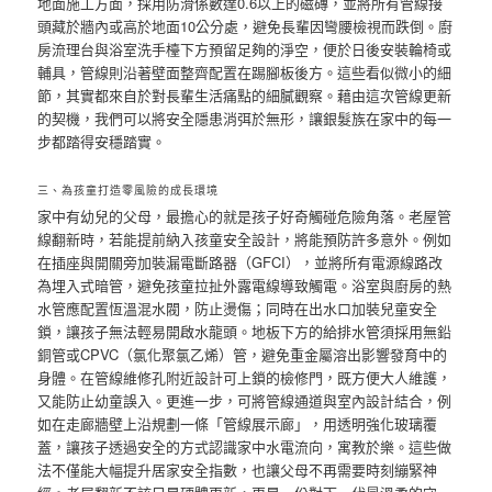
地面施工方面，採用防滑係數達0.6以上的磁磚，並將所有管線接
頭藏於牆內或高於地面10公分處，避免長輩因彎腰檢視而跌倒。廚
房流理台與浴室洗手檯下方預留足夠的淨空，便於日後安裝輪椅或
輔具，管線則沿著壁面整齊配置在踢腳板後方。這些看似微小的細
節，其實都來自於對長輩生活痛點的細膩觀察。藉由這次管線更新
的契機，我們可以將安全隱患消弭於無形，讓銀髮族在家中的每一
步都踏得安穩踏實。
三、為孩童打造零風險的成長環境
家中有幼兒的父母，最擔心的就是孩子好奇觸碰危險角落。老屋管
線翻新時，若能提前納入孩童安全設計，將能預防許多意外。例如
在插座與開關旁加裝漏電斷路器（GFCI），並將所有電源線路改
為埋入式暗管，避免孩童拉扯外露電線導致觸電。浴室與廚房的熱
水管應配置恆溫混水閥，防止燙傷；同時在出水口加裝兒童安全
鎖，讓孩子無法輕易開啟水龍頭。地板下方的給排水管須採用無鉛
銅管或CPVC（氯化聚氯乙烯）管，避免重金屬溶出影響發育中的
身體。在管線維修孔附近設計可上鎖的檢修門，既方便大人維護，
又能防止幼童誤入。更進一步，可將管線通道與室內設計結合，例
如在走廊牆壁上沿規劃一條「管線展示廊」，用透明強化玻璃覆
蓋，讓孩子透過安全的方式認識家中水電流向，寓教於樂。這些做
法不僅能大幅提升居家安全指數，也讓父母不再需要時刻繃緊神