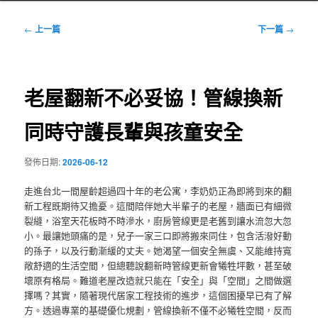
文
←
上一篇
下一篇
→
章
導
覽
老屋翻新不必妥協！管線換新
同時守護長輩與孩童安全
發佈日期:
2026-06-12
走進台北一間屋齡超過四十年的老公寓，李奶奶正為即將到來的翻
新工程既期待又擔憂。這間陪伴她大半輩子的老屋，牆面已有細微
裂縫，浴室天花板時不時滲水，廚房管線更是老舊到讓水流忽大忽
小。最讓她頭痛的是，兒子一家三口即將搬來同住，包含活潑好動
的孫子，以及行動漸緩的丈夫。她渴望一個安全無虞、又能維持寬
敞舒適的生活空間，但總聽說翻新時管線更新會犧牲坪數，甚至破
壞原有格局。難道老屋改造就只能在「安全」與「空間」之間做選
擇嗎？其實，隨著現代居家工程技術的進步，這個困擾早已有了解
方。透過專業的基礎優化規劃，管線換新不僅不必犧牲空間，反而