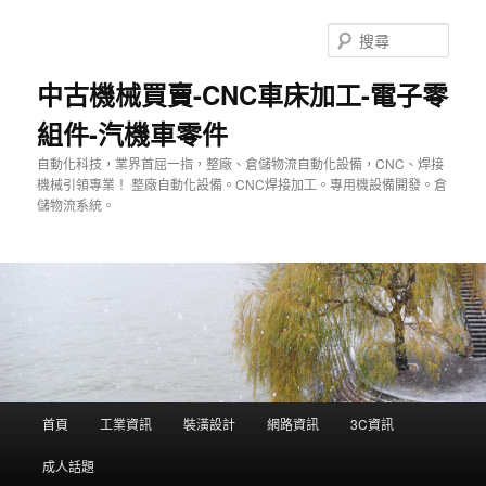
跳
至
搜
主
尋
要
中古機械買賣-CNC車床加工-電子零
內
組件-汽機車零件
容
自動化科技，業界首屈一指，整廠、倉儲物流自動化設備，CNC、焊接
機械引領專業！ 整廠自動化設備。CNC焊接加工。專用機設備開發。倉
儲物流系統。
主
首頁
工業資訊
裝潢設計
網路資訊
3C資訊
要
選
成人話題
單