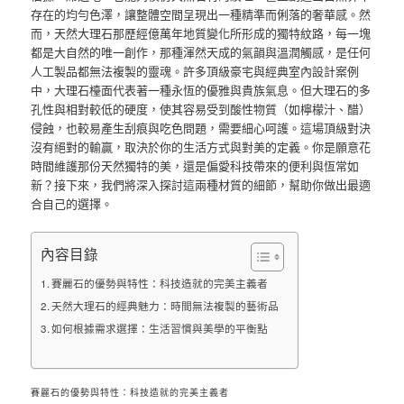
存在的均勻色澤，讓整體空間呈現出一種精準而俐落的奢華感。然
而，天然大理石那歷經億萬年地質變化所形成的獨特紋路，每一塊
都是大自然的唯一創作，那種渾然天成的氣韻與溫潤觸感，是任何
人工製品都無法複製的靈魂。許多頂級豪宅與經典室內設計案例
中，大理石檯面代表著一種永恆的優雅與貴族氣息。但大理石的多
孔性與相對較低的硬度，使其容易受到酸性物質（如檸檬汁、醋）
侵蝕，也較易產生刮痕與吃色問題，需要細心呵護。這場頂級對決
沒有絕對的輸贏，取決於你的生活方式與對美的定義。你是願意花
時間維護那份天然獨特的美，還是偏愛科技帶來的便利與恆常如
新？接下來，我們將深入探討這兩種材質的細節，幫助你做出最適
合自己的選擇。
內容目錄
賽麗石的優勢與特性：科技造就的完美主義者
天然大理石的經典魅力：時間無法複製的藝術品
如何根據需求選擇：生活習慣與美學的平衡點
賽麗石的優勢與特性：科技造就的完美主義者