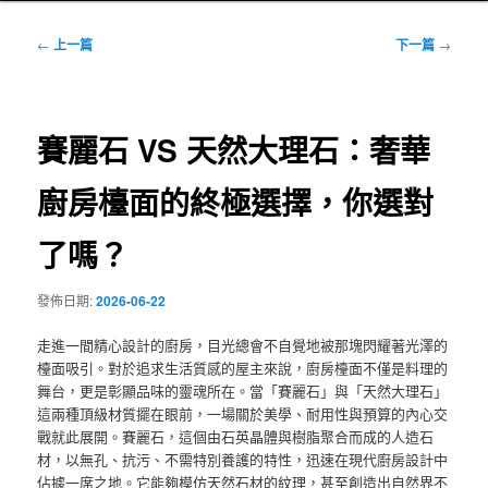
文
←
上一篇
下一篇
→
章
導
覽
賽麗石 VS 天然大理石：奢華
廚房檯面的終極選擇，你選對
了嗎？
發佈日期:
2026-06-22
走進一間精心設計的廚房，目光總會不自覺地被那塊閃耀著光澤的
檯面吸引。對於追求生活質感的屋主來說，廚房檯面不僅是料理的
舞台，更是彰顯品味的靈魂所在。當「賽麗石」與「天然大理石」
這兩種頂級材質擺在眼前，一場關於美學、耐用性與預算的內心交
戰就此展開。賽麗石，這個由石英晶體與樹脂聚合而成的人造石
材，以無孔、抗污、不需特別養護的特性，迅速在現代廚房設計中
佔據一席之地。它能夠模仿天然石材的紋理，甚至創造出自然界不