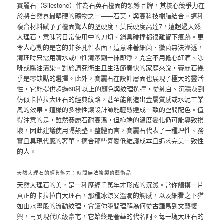
賽麗石（Silestone）作為石英石檯面的領導品牌，其核心競爭力在
於將自然界最堅硬的礦物之一——石英，與高科技樹脂結合。這種
複合材料賦予了檯面驚人的堅硬度，莫氏硬度高達7，遠超過天然
大理石，意味著日常使用中的刀切、鍋具碰撞都很難留下痕跡。更
令人心動的是它的非多孔性表面，這意味著細菌、黴菌無法滲透，
清理時只需用清水或中性清潔劑一抹即淨，完全不用擔心紅酒、咖
啡或醬油漬染。對於講究衛生且生活節奏快的家庭來說，賽麗石幾
乎是零缺點的選擇。此外，賽麗石在設計層面也展現了極大的靈活
性，它能提供超過60種以上的顏色與紋理選擇，從純白、沉穩灰到
仿似卡拉拉大理石的經典紋路，甚至能創造出金屬質感或水泥工業
風的效果。這樣的多樣性讓設計師能輕鬆達成一致的空間配色。值
得注意的是，雖然賽麗石耐高溫，但極端的溫度變化仍可能導致損
壞，因此建議使用隔熱墊。整體而言，賽麗石代表了一種理性、務
實且具現代感的奢華，適合那些喜愛低維護成本且追求完美一致性
的人。
天然大理石的經典魅力：時間無法複製的藝術品
天然大理石的美，是一種歷經千萬年才形成的沉澱。當你觸摸一片
真正的卡拉拉白大理石，那種冰涼又溫潤的觸感，以及細看之下猶
如山水畫般的流動紋理，會讓你瞬間理解為何從古羅馬到文藝復
興，再到現代頂級豪宅，它始終是奢華的代名詞。每一塊大理石的