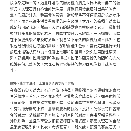
紋路都是唯一的，這意味著你的廚房檯面將是世界上獨一無二的藝
術品。大理石具有極佳的光澤度，經過打磨後能反射出柔和的光
暈，為廚房注入一種高貴的氣質。對於那些不僅僅把廚房視為功能
空間、而是視為生活美學展場的屋主來說，大理石的這種自然奢華
感是無可取代的。然而，大理石的缺點也同樣明顯：它是一種相對
柔軟且多孔的碳酸鈣岩石，對酸性物質非常敏感。一滴檸檬汁或醋
在不慎灑落後若未及時清理，就會留下永久的腐蝕痕跡。此外，它
很容易吸附深色液體如紅酒、咖啡而產生色斑，需要定期進行密封
處理來增強抗污能力。保養上需要特別留意，避免使用酸性清潔
劑，建議用中性清潔劑和軟布擦拭。如果你願意投入時間和心力來
維護這份天然的美，大理石將以它獨特的魅力回報你數十載的陪
伴。
如何根據需求選擇：生活習慣與美學的平衡點
在賽麗石與天然大理石之間做出抉擇，最終還是要回歸到你的實際
生活情境。首先，思考你的烹飪習慣與家庭成員組成。如果你經常
在家開伙，喜歡烹調含檸檬、醋、番茄等酸性食材的料理，或者家
中有活潑好動的小孩，那麼賽麗石的抗污、抗刮、免保養特性會讓
你的廚房生活輕鬆許多。反之，如果你的廚房主要用來輕食料理、
沖泡咖啡，並且你享受定期養護檯面的儀式感，那麼大理石的自然
風采會更吸引你。其次，考慮預算。一般來說，頂級的賽麗石與中