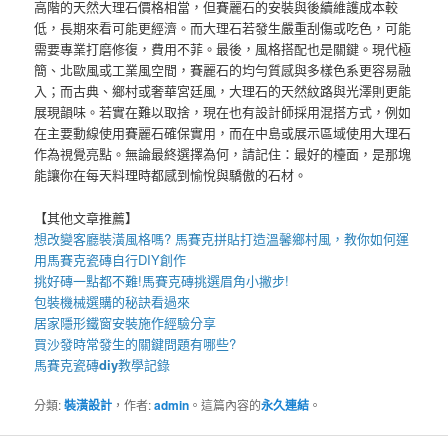
高階的天然大理石價格相當，但賽麗石的安裝與後續維護成本較
低，長期來看可能更經濟。而大理石若發生嚴重刮傷或吃色，可能
需要專業打磨修復，費用不菲。最後，風格搭配也是關鍵。現代極
簡、北歐風或工業風空間，賽麗石的均勻質感與多樣色系更容易融
入；而古典、鄉村或奢華宮廷風，大理石的天然紋路與光澤則更能
展現韻味。若實在難以取捨，現在也有設計師採用混搭方式，例如
在主要動線使用賽麗石確保實用，而在中島或展示區域使用大理石
作為視覺亮點。無論最終選擇為何，請記住：最好的檯面，是那塊
能讓你在每天料理時都感到愉悅與驕傲的石材。
【其他文章推薦】
想改變客廳裝潢風格嗎?
馬賽克拼貼
打造溫馨鄉村風，教你如何運
用
馬賽克瓷磚
自行DIY創作
挑好磚一點都不難!
馬賽克磚
挑選眉角小撇步!
包裝機械
選購的秘訣看過來
居家
隱形鐵窗
安裝施作經驗分享
買
沙發
時常發生的關鍵問題有哪些?
馬賽克瓷磚
diy
教學記錄
分類:
裝潢設計
，作者:
admin
。這篇內容的
永久連結
。