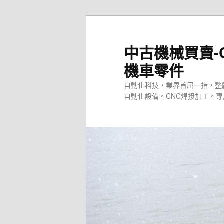
跳
至
主
中古機械買賣-
要
機車零件
內
容
自動化科技，業界首屈一指，整
自動化設備。CNC焊接加工。