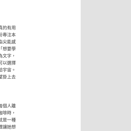
真的有用
份專注本
指尖能感
「想要學
為文字，
可以選擇
給宇宙。
望掛上去
每個人離
咖啡時，
就是一種
裡讓她想