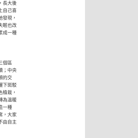
，長大後
上自己喜
她發現，
失眠也改
累成一種
三個區
讀；中央
願的交
灑下斑駁
色植栽，
轉為溫暖
造一種
席，大家
不由自主