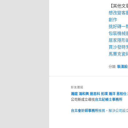
【其他文
想改變客
創作
挑好磚一
包裝機械
居家
隱形
買
沙發
時
馬賽克瓷
分類:
裝潢設
好友連結
瀚誼
鴻和興
達思科
拓璞
瀚洋
恩柏仕
公司新成立尋找
台北記帳士事務所
台北會計師事務所
推薦，解決公司設