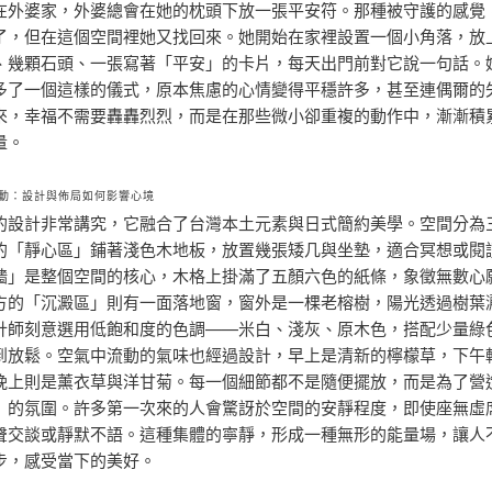
在外婆家，外婆總會在她的枕頭下放一張平安符。那種被守護的感覺
了，但在這個空間裡她又找回來。她開始在家裡設置一個小角落，放
、幾顆石頭、一張寫著「平安」的卡片，每天出門前對它說一句話。
多了一個這樣的儀式，原本焦慮的心情變得平穩許多，甚至連偶爾的
來，幸福不需要轟轟烈烈，而是在那些微小卻重複的動作中，漸漸積
量。
動：設計與佈局如何影響心境
的設計非常講究，它融合了台灣本土元素與日式簡約美學。空間分為
的「靜心區」鋪著淺色木地板，放置幾張矮几與坐墊，適合冥想或閱
牆」是整個空間的核心，木格上掛滿了五顏六色的紙條，象徵無數心
方的「沉澱區」則有一面落地窗，窗外是一棵老榕樹，陽光透過樹葉
計師刻意選用低飽和度的色調——米白、淺灰、原木色，搭配少量綠
到放鬆。空氣中流動的氣味也經過設計，早上是清新的檸檬草，下午
晚上則是薰衣草與洋甘菊。每一個細節都不是隨便擺放，而是為了營
」的氛圍。許多第一次來的人會驚訝於空間的安靜程度，即使座無虛
聲交談或靜默不語。這種集體的寧靜，形成一種無形的能量場，讓人
步，感受當下的美好。