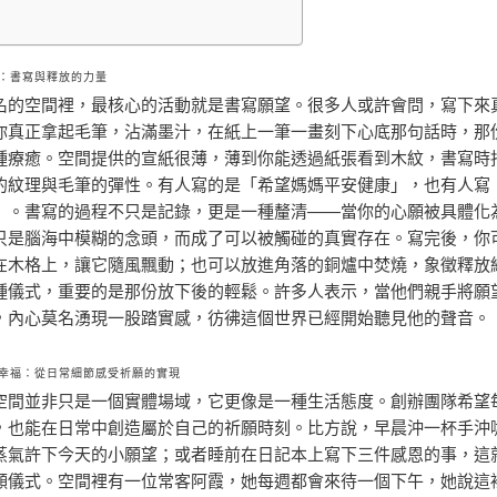
：書寫與釋放的力量
名的空間裡，最核心的活動就是書寫願望。很多人或許會問，寫下來
你真正拿起毛筆，沾滿墨汁，在紙上一筆一畫刻下心底那句話時，那
種療癒。空間提供的宣紙很薄，薄到你能透過紙張看到木紋，書寫時
的紋理與毛筆的彈性。有人寫的是「希望媽媽平安健康」，也有人寫
」。書寫的過程不只是記錄，更是一種釐清——當你的心願被具體化
只是腦海中模糊的念頭，而成了可以被觸碰的真實存在。寫完後，你
在木格上，讓它隨風飄動；也可以放進角落的銅爐中焚燒，象徵釋放
種儀式，重要的是那份放下後的輕鬆。許多人表示，當他們親手將願
，內心莫名湧現一股踏實感，彷彿這個世界已經開始聽見他的聲音。
幸福：從日常細節感受祈願的實現
空間並非只是一個實體場域，它更像是一種生活態度。創辦團隊希望
，也能在日常中創造屬於自己的祈願時刻。比方說，早晨沖一杯手沖
蒸氣許下今天的小願望；或者睡前在日記本上寫下三件感恩的事，這
願儀式。空間裡有一位常客阿霞，她每週都會來待一個下午，她說這