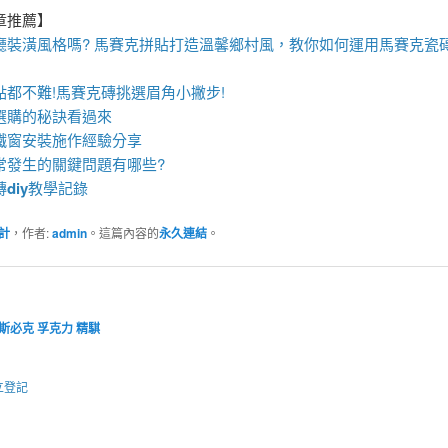
章推薦】
廳裝潢風格嗎?
馬賽克拼貼
打造溫馨鄉村風，教你如何運用
馬賽克瓷
點都不難!
馬賽克磚
挑選眉角小撇步!
選購的秘訣看過來
鐵窗
安裝施作經驗分享
常發生的關鍵問題有哪些?
磚
diy
教學記錄
計
，作者:
admin
。這篇內容的
永久連結
。
斯必克
孚克力
精騏
立登記