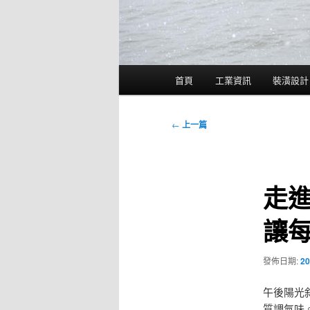
主
首頁
工業資訊
裝潢設計
要
選
單
文
←
上一篇
章
導
覽
走
讓
發佈日期:
20
午後陽光
質調氣味