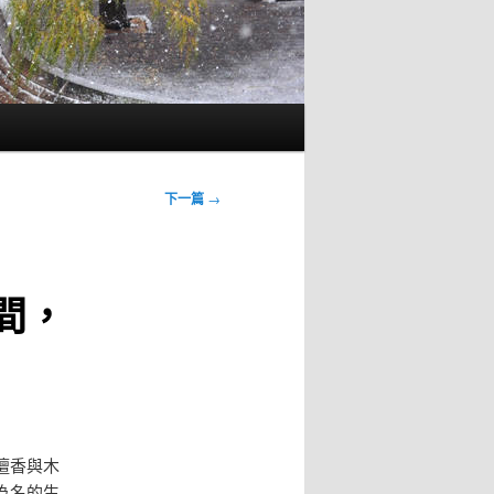
下一篇
→
間，
檀香與木
為名的生