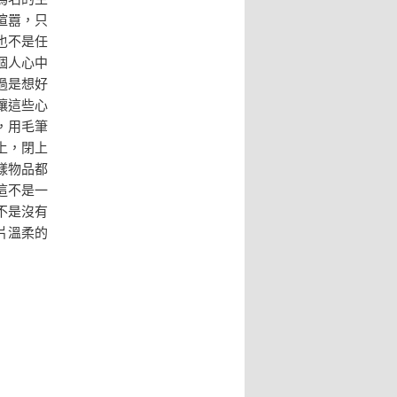
喧囂，只
也不是任
個人心中
過是想好
讓這些心
，用毛筆
上，閉上
樣物品都
這不是一
不是沒有
片溫柔的