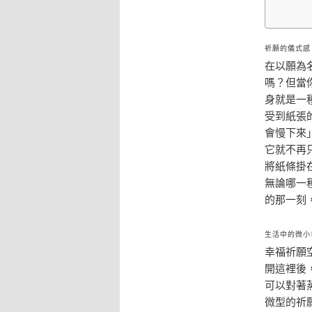
祈願的儀式感
在以願為
嗎？但當
身就是一
受到紙張
會慢下來
它就不再
將紙條掛
無論哪一
的那一刻
生活中的微小
幸福祈願
開這裡後
可以對著
微型的祈