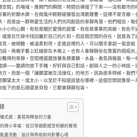
願空間」的場域。推開門的瞬間，時間彷彿慢了下來——沒有都市的
掛著的祈願木牌，在微風中輕輕碰撞發出清脆聲響。這裡不是寺廟，
所，而是由一群熱愛生活的人們共同創造的寧靜角落。他們相信，每
大小小的心願，有些是關於愛情的甜蜜、有些是事業的突破、有些不
，或是在忙碌中找回屬於自己的片刻。而這個空間的存在，就是為了
看見、被傾聽、被溫柔對待。走進這裡的人，可以隨手拿起一張宣紙
的話，再親手繫上紅線掛在木格上。也有人會靜靜坐在靠窗的榻榻米
份難得的寧靜。空間裡還擺放著各類書籍、水晶、香氛與植栽，每一
邀請——邀請你放下手機，好好與自己對話。創辦人之一的小林說，
地方，而是一個「讓願望被生活接住」的地方。因為很多時候，我們
是願望太大，或太小，以至於不知道該放在哪裡。這個空間就像是一
你投下的是石頭還是貝殼，它都會靜靜包容。
錄
儀式感：書寫與釋放的力量
的微小幸福：從日常細節感受祈願的實現
能量流動：設計與佈局如何影響心境