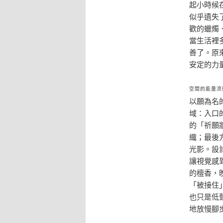
起小時候
似乎遺失
歡的蠟燭
當生活裡
善了。原
安定的力
空間的能量流
以願為名
域：入口
的「祈願
織；最後
光影。設
讓視覺感
的檀香，
「被接住
也只是低
地放慢腳