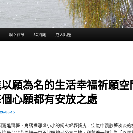
網路資訊
3C資訊
成人話題
進以願為名的生活幸福祈願空
每個心願都有安放之處
26-05-15
斜灑進窗檯，角落裡那盞小小的燭火輕輕搖曳，空氣中飄散著淡淡的
。這是台北巷弄裡一間不起眼的老公寓二樓，卻藏著一個名為「以願