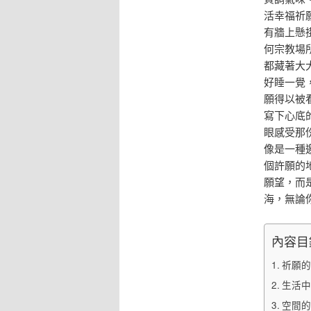
活幸福祈
有牆上懸
何宗教場
都藏著大
好睡一覺
願得以被
寫下心底
眼感受那
像是一種
個許願的
願望，而
海，無論
內容目
祈願的
生活中
空間的