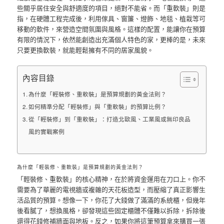
些關乎居住安全與舒適度的項目，絕對不能省。而「重軟裝」則是
指，在硬體工程完成後，利用傢具、窗簾、燈飾、地毯、植栽等可
移動的軟件，來營造空間氛圍與風格。這樣的配置，能讓你在預算
有限的情況下，依然能創造出充滿個人特色的家，更棒的是，未來
只要更換軟裝，就能輕鬆擁有不同的居家風貌。
內容目錄
為什麼「輕裝修、重軟裝」是預算規劃的黃金法則？
如何精準分配「輕裝修」與「重軟裝」的預算比例？
從「輕裝修」到「重軟裝」：打造北歐風、工業風或無印良品
風的實戰案例
為什麼「輕裝修、重軟裝」是預算規劃的黃金法則？
「輕裝修、重軟裝」的核心精神，在於將資金運用在刀口上。你不
需要為了華麗的電視牆或複雜的天花板造型，而壓縮了真正影響生
活品質的預算。想像一下，你花了大錢做了滿滿的系統櫃，但幾年
後看膩了，想換風格，卻發現這些固定櫃體不僅難以拆除，拆除後
還得花錢修補牆面與地板。反之，如果你將這筆預算拿來購買一張