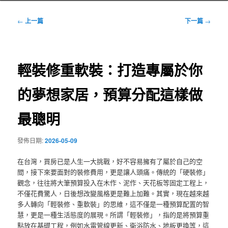
文
←
上一篇
下一篇
→
章
導
覽
輕裝修重軟裝：打造專屬於你
的夢想家居，預算分配這樣做
最聰明
發佈日期:
2026-05-09
在台灣，買房已是人生一大挑戰，好不容易擁有了屬於自己的空
間，接下來要面對的裝修費用，更是讓人頭痛。傳統的「硬裝修」
觀念，往往將大筆預算投入在木作、泥作、天花板等固定工程上，
不僅花費驚人，日後想改變風格更是難上加難。其實，現在越來越
多人轉向「輕裝修、重軟裝」的思維，這不僅是一種預算配置的智
慧，更是一種生活態度的展現。所謂「輕裝修」，指的是將預算重
點放在基礎工程，例如水電管線更新、衛浴防水、地板更換等，這