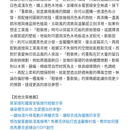
白色或淺灰色，鋪上淺色木地板，並確保水電管線安全無虞。接下
來，「重軟裝」就是展現風格的關鍵：你可以選購一張淺色布沙
發，搭配幾何圖案的地毯，擺放幾個亮色系的抱枕，再添購一盞黃
銅吊燈與幾盆綠色植栽，北歐風的清爽與溫馨感立刻浮現。如果你
想走工業風，「輕裝修」時可以保留天花板的原始管線，或選擇清
水模質感的壁紙，地板則可選用深色木地板或水泥粉光。軟裝部
分，則可以挑選黑色皮沙發、金屬鐵件層架、復古皮箱茶几，再搭
配軌道燈與工業風吊燈，粗獷又不失個性的空間就能輕鬆完成。而
對於喜愛無印良品風的人來說，「輕裝修」的重點在於大量的留白
與收納規劃，例如將牆面刷白，並做好基礎的收納櫃體規劃。軟裝
則以木質、藤編、棉麻等自然材質為主，傢具線條簡約，色調統
一，再配上柔和的間接照明，就能營造出舒適無壓的禪風空間。無
論你偏好哪一種風格，「輕裝修、重軟裝」的策略都能讓你用更少
的預算，達成更高的居住夢想。
【其他文章推薦】
居家
隱形鐵窗
安裝施作經驗分享
讓身體告訴你,怎麼選出好
床墊
!
一鍵絲滑升降
電動升降曬衣架
，讓晾衣成為優雅的享受
想改變客廳裝潢風格嗎?
馬賽克拼貼
打造溫馨鄉村風，教你如何運
用
馬賽克瓷磚
自行DIY創作