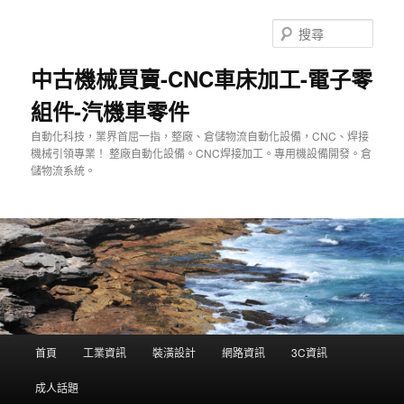
跳
至
搜
主
尋
要
中古機械買賣-CNC車床加工-電子零
內
組件-汽機車零件
容
自動化科技，業界首屈一指，整廠、倉儲物流自動化設備，CNC、焊接
機械引領專業！ 整廠自動化設備。CNC焊接加工。專用機設備開發。倉
儲物流系統。
主
首頁
工業資訊
裝潢設計
網路資訊
3C資訊
要
選
成人話題
單