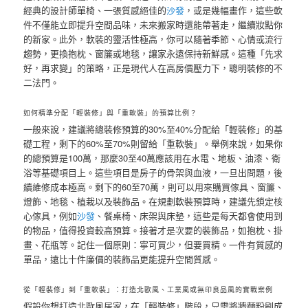
經典的設計師單椅、一張質感絕佳的
沙發
，或是幾幅畫作，這些軟
件不僅能立即提升空間品味，未來搬家時還能帶著走，繼續妝點你
的新家。此外，軟裝的靈活性極高，你可以隨著季節、心情或流行
趨勢，更換抱枕、窗簾或地毯，讓家永遠保持新鮮感。這種「先求
好，再求變」的策略，正是現代人在高房價壓力下，聰明裝修的不
二法門。
如何精準分配「輕裝修」與「重軟裝」的預算比例？
一般來說，建議將總裝修預算的30%至40%分配給「輕裝修」的基
礎工程，剩下的60%至70%則留給「重軟裝」。舉例來說，如果你
的總預算是100萬，那麼30至40萬應該用在水電、地板、油漆、衛
浴等基礎項目上。這些項目是房子的骨架與血液，一旦出問題，後
續維修成本極高。剩下的60至70萬，則可以用來購買傢具、窗簾、
燈飾、地毯、植栽以及裝飾品。在規劃軟裝預算時，建議先鎖定核
心傢具，例如
沙發
、餐桌椅、床架與床墊，這些是每天都會使用到
的物品，值得投資較高預算。接著才是次要的裝飾品，如抱枕、掛
畫、花瓶等。記住一個原則：寧可買少，但要買精。一件有質感的
單品，遠比十件廉價的裝飾品更能提升空間質感。
從「輕裝修」到「重軟裝」：打造北歐風、工業風或無印良品風的實戰案例
假設你想打造北歐風居家，在「輕裝修」階段，只需將牆麵粉刷成