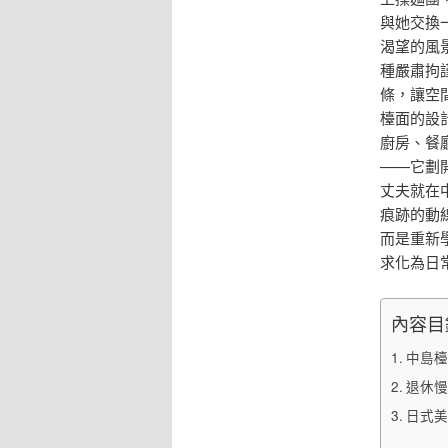
與她交換
渴望的風
種嚴肅拘
條，讓空
檯面的設
廚房、餐
——它劃
丈夫就在
痕跡的動
而是重新
求化為日
內容目
中島檯
退休慢
日式美