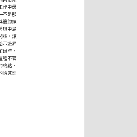
工作中最
—不是那
與簡約線
房與中島
間牆，讓
暗示邊界
忙碌時，
這種不著
的終點，
的情感需