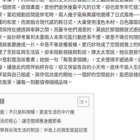
一個微笑。這個畫面，是他們退休後最平凡的日常，卻也是早年忙碌
景。當初規劃這間退休宅時，兩人幾乎毫無異議地選擇了日式風格—
謹的和室，而是融合現代感的輕日式，大量使用淺色木材、白色牆面
間保持在通透與寧靜之間。而最令他們滿意的，莫過於那個開放式廚
計。設計師考量到夫妻兩人未來可能行動逐漸不便，故意不做任何隔
廳與客廳連成一片。中島不單是備餐檯，更巧妙地成了空間視覺上的
開了烹飪區與生活區，卻未阻斷視線與對話。陳太太常說，她在廚房
中島對面泡茶看書；她說一句「幫我拿個糖」，丈夫便順手遞過來。
線，讓彼此的陪伴始終存在，卻又保留各自的小天地。退休不是人生
學習與自己相處、與伴侶共度的開始。一個好的空間設計，能把這樣
常風景，讓每一刻都值得細細品味。
錄
面：不只是料理檯，更是生活的中介線
活的核心：讓空間順應身體節奏
學與台灣生活的對話：中島上的微型家庭記憶