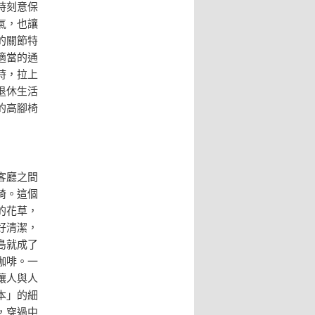
時刻意保
氣，也讓
的關節特
適當的通
時，拉上
退休生活
的高腳椅
客廳之間
椅。這個
的花草，
好清潔，
島就成了
咖啡。一
讓人與人
本」的細
，穿過中