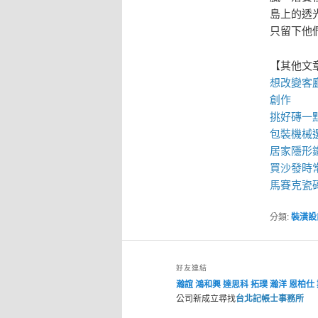
島上的透
只留下他
【其他文
想改變客
創作
挑好磚一
包裝機械
居家
隱形
買
沙發
時
馬賽克瓷
分類:
裝潢設
好友連結
瀚誼
鴻和興
達思科
拓璞
瀚洋
恩柏仕
公司新成立尋找
台北記帳士事務所