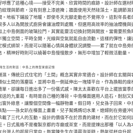
好呼應了這種心境——接受不完美、欣賞時間的痕跡。設計師在選材
的紋理與節疤，沒有刻意上漆遮掩；牆面使用天然硅藻土，能調節濕
潤。地板下鋪設了地暖，即使冬天光腳走動也不覺得冷，這對年長者
很多人以為開放式廚房會讓油煙到處飄，但選用高效率的抽油煙機與
加上中島側面的玻璃拉門，其實能靈活切換封閉與開放。當需要煎魚
半獨立空間；平時全開，光線與空氣就能自由流動。這樣的彈性，讓
定模式綁架，而是可以隨著心情與身體狀況調整——累了就在中島旁
息，精神好時則可以繞著中島慢慢散步，無形中增加了輕微活動量。
灣生活的對話：中島上的微型家庭記憶
潮濕，傳統日式住宅的「土間」概念其實非常適合。設計師在玄關與
類似土間的落塵區，並將中島一側延伸出一塊矮平台，作為換鞋的座
簡單，卻讓每日進出多了一份儀式感。陳太太喜歡在平台上擺放當季
居送的九重葛，有時是自己種的薄荷。中島檯面選用人造石，耐刮又
出窗外綠意，讓整個空間像一幅靜物畫。假日時，兒女孫子回來，中
集點——孫女趴在檯面上畫畫，兒子幫媽媽切水果，媳婦則在旁邊沖
承載了三代人的互動。設計的價值不在於昂貴的建材，而在於它如何
近。日式風格不是複製京都的寺廟或茶室，而是提煉出那種「以人為
在台灣人的起居日常中。每當陳先生在清晨泡茶時，熱氣從杯中升起