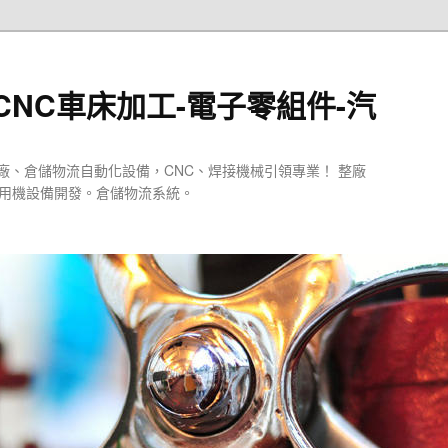
CNC車床加工-電子零組件-汽
廠、倉儲物流自動化設備，CNC、焊接機械引領專業！ 整廠
專用機設備開發。倉儲物流系統。