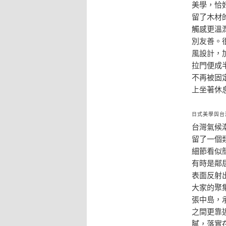
美學，恰
留了木材
觸感更溫
別友善。
風設計，
拉門便成
不再被固
上坐著休
日式美學與台
台灣氣候
留了一個
細節看似
有時是鄰
表面反射
大家的聚
張中島，
之間更靠
膩，落實