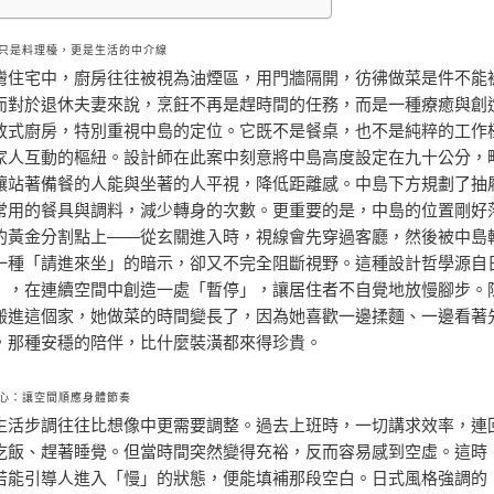
只是料理檯，更是生活的中介線
灣住宅中，廚房往往被視為油煙區，用門牆隔開，彷彿做菜是件不能
而對於退休夫妻來說，烹飪不再是趕時間的任務，而是一種療癒與創
放式廚房，特別重視中島的定位。它既不是餐桌，也不是純粹的工作
家人互動的樞紐。設計師在此案中刻意將中島高度設定在九十公分，
讓站著備餐的人能與坐著的人平視，降低距離感。中島下方規劃了抽
常用的餐具與調料，減少轉身的次數。更重要的是，中島的位置剛好
的黃金分割點上——從玄關進入時，視線會先穿過客廳，然後被中島
一種「請進來坐」的暗示，卻又不完全阻斷視野。這種設計哲學源自
」，在連續空間中創造一處「暫停」，讓居住者不自覺地放慢腳步。
搬進這個家，她做菜的時間變長了，因為她喜歡一邊揉麵、一邊看著
，那種安穩的陪伴，比什麼裝潢都來得珍貴。
心：讓空間順應身體節奏
生活步調往往比想像中更需要調整。過去上班時，一切講求效率，連
吃飯、趕著睡覺。但當時間突然變得充裕，反而容易感到空虛。這時
若能引導人進入「慢」的狀態，便能填補那段空白。日式風格強調的