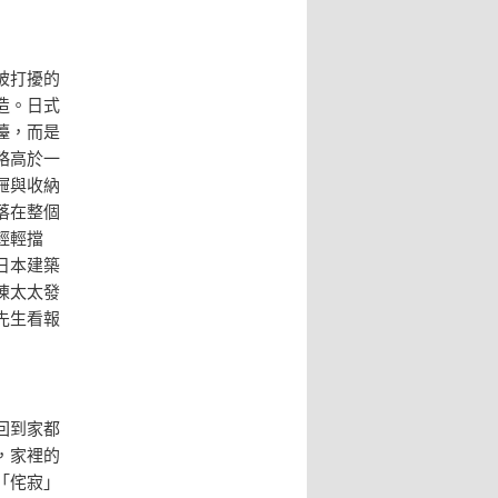
被打擾的
造。日式
檯，而是
略高於一
屜與收納
落在整個
輕輕擋
日本建築
陳太太發
先生看報
回到家都
，家裡的
「侘寂」