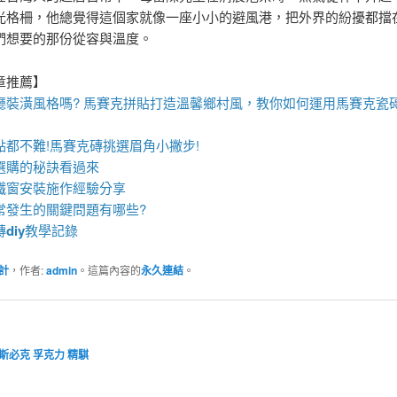
光格柵，他總覺得這個家就像一座小小的避風港，把外界的紛擾都擋
們想要的那份從容與溫度。
章推薦】
廳裝潢風格嗎?
馬賽克拼貼
打造溫馨鄉村風，教你如何運用
馬賽克瓷
點都不難!
馬賽克磚
挑選眉角小撇步!
選購的秘訣看過來
鐵窗
安裝施作經驗分享
常發生的關鍵問題有哪些?
磚
diy
教學記錄
計
，作者:
admin
。這篇內容的
永久連結
。
斯必克
孚克力
精騏