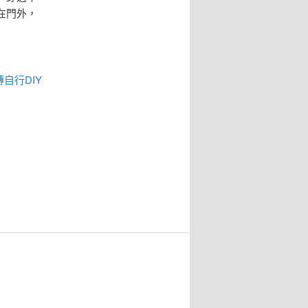
在門外，
磚
自行DIY