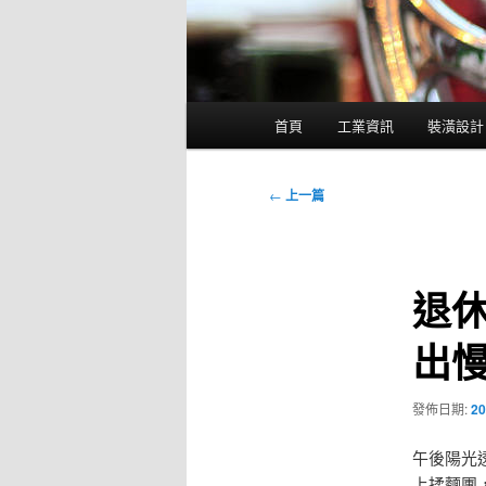
主
首頁
工業資訊
裝潢設計
要
選
單
文
←
上一篇
章
導
覽
退
出
發佈日期:
20
午後陽光
上揉麵團