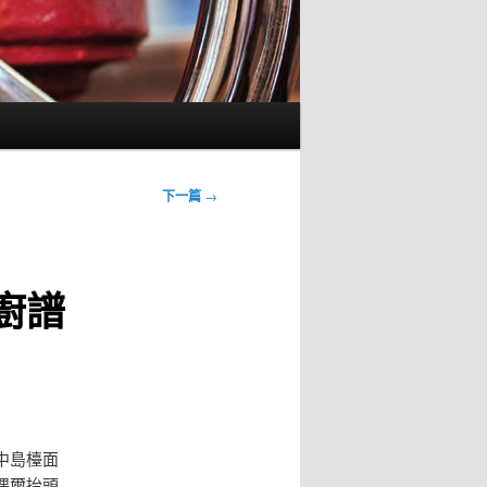
下一篇
→
廚譜
中島檯面
偶爾抬頭