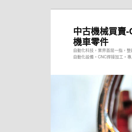
跳
至
主
中古機械買賣-
要
機車零件
內
容
自動化科技，業界首屈一指，整
自動化設備。CNC焊接加工。