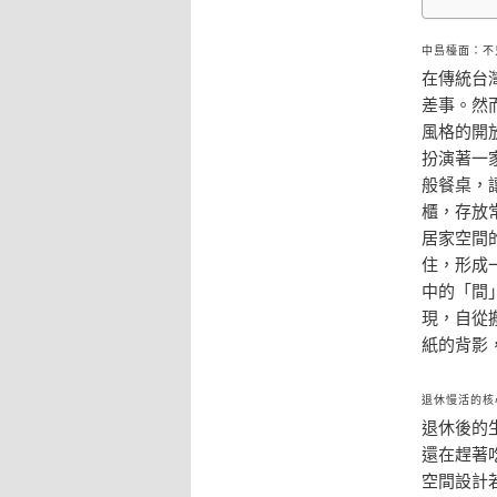
中島檯面：不
在傳統台
差事。然
風格的開
扮演著一
般餐桌，
櫃，存放
居家空間
住，形成
中的「間
現，自從
紙的背影
退休慢活的核
退休後的
還在趕著
空間設計