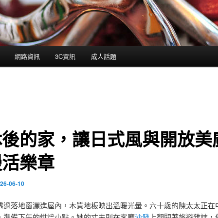
網路資訊
3C資訊
成人話題
休後的家，讓日式風與開放美
慢活樂章
26-06-10
透過落地窗灑進屋內，木質地板映出溫暖光暈。六十歲的陳太太正在
，準備下午的烘焙小點。她的丈夫則在客廳
沙發
上翻閱著旅遊雜誌，