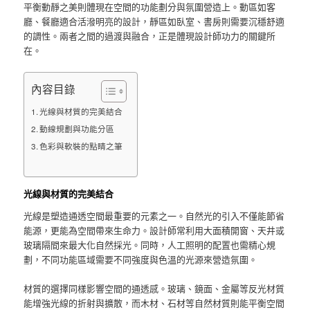
平衡動靜之美則體現在空間的功能劃分與氛圍營造上。動區如客
廳、餐廳適合活潑明亮的設計，靜區如臥室、書房則需要沉穩舒適
的調性。兩者之間的過渡與融合，正是體現設計師功力的關鍵所
在。
內容目錄
光線與材質的完美結合
動線規劃與功能分區
色彩與軟裝的點睛之筆
光線與材質的完美結合
光線是塑造通透空間最重要的元素之一。自然光的引入不僅能節省
能源，更能為空間帶來生命力。設計師常利用大面積開窗、天井或
玻璃隔間來最大化自然採光。同時，人工照明的配置也需精心規
劃，不同功能區域需要不同強度與色溫的光源來營造氛圍。
材質的選擇同樣影響空間的通透感。玻璃、鏡面、金屬等反光材質
能增強光線的折射與擴散，而木材、石材等自然材質則能平衡空間