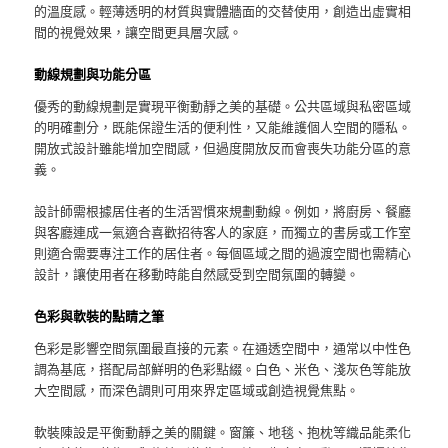
的溫度感。輕薄透明的材質與實體牆面的交替使用，創造出虛實相
間的視覺效果，讓空間更具層次感。
動線規劃與功能分區
優秀的動線規劃是實現平衡動靜之美的基礎。公共區域與私密區域
的明確劃分，既能保證生活的便利性，又能維護個人空間的隱私。
開放式設計雖能增加空間感，但過度開放反而會喪失功能分區的意
義。
設計師需根據居住者的生活習慣來規劃動線。例如，將廚房、餐廳
與客廳連成一氣適合喜歡招待客人的家庭，而獨立的書房或工作室
則適合需要專注工作的居住者。每個區域之間的過渡空間也需精心
設計，讓使用者在移動時能自然感受到空間氛圍的轉變。
色彩與軟裝的點睛之筆
色彩是影響空間氛圍最直接的元素。在通透空間中，通常以中性色
調為基底，搭配局部鮮明的色彩點綴。白色、米色、淺灰色等能放
大空間感，而深色調則可用來界定區域或創造視覺焦點。
軟裝陳設是平衡動靜之美的關鍵。窗簾、地毯、抱枕等織品能柔化