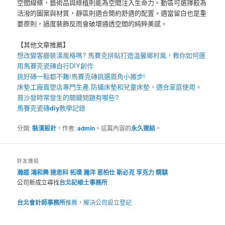
空間線條，藝術品與綠植則能為空間注入生命力。動區可選擇較為
活潑的圖案與材質，靜區則適合簡約舒適的配置。適當留白也是重
要原則，過度裝飾反而會破壞通透空間的純粹美感。
【其他文章推薦】
想改變客廳裝潢風格嗎?
馬賽克拼貼
打造溫馨鄉村風，教你如何運
用
馬賽克瓷磚
自行DIY創作
挑好磚一點都不難!
馬賽克磚
挑選眉角小撇步!
床墊工廠直營店專門生產,
防蟎床墊
和
兒童床墊
，適合家庭使用。
買
沙發
時常發生的關鍵問題有哪些?
馬賽克瓷磚
diy
教學記錄
分類:
裝潢設計
，作者:
admin
。這篇內容的
永久連結
。
好友連結
瀚誼
鴻和興
達思科
拓璞
瀚洋
恩柏仕
斯必克
孚克力
精騏
公司新成立尋找
台北記帳士事務所
台北會計師事務所
推薦，解決公司設立登記