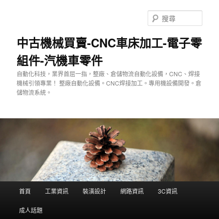
跳
至
搜
主
尋
要
中古機械買賣-CNC車床加工-電子零
內
組件-汽機車零件
容
自動化科技，業界首屈一指，整廠、倉儲物流自動化設備，CNC、焊接
機械引領專業！ 整廠自動化設備。CNC焊接加工。專用機設備開發。倉
儲物流系統。
主
首頁
工業資訊
裝潢設計
網路資訊
3C資訊
要
選
成人話題
單