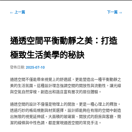
文
←
上一篇
下一篇
→
章
導
覽
通透空間平衡動靜之美：打造
極致生活美學的秘訣
發佈日期:
2025-07-10
通透空間不僅能帶來視覺上的舒適感，更能營造出一種平衡動靜之
美的生活氛圍。這種設計理念強調空間的開放性與流動性，讓光線
與空氣自然穿梭，創造出和諧且富有層次的居住體驗。
通透空間的設計不僅僅是物理上的開放，更是一種心理上的釋放。
透過巧妙的格局規劃與材質選擇，設計師能夠在有限的空間中創造
出無限的視覺延伸感。大面積的玻璃窗、開放式的廚房與客廳、簡
潔的線條與中性色調，都是實現通透空間的常見手法。