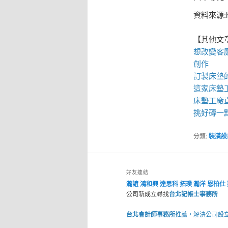
資料來源:htt
【其他文
想改變客
創作
訂製床墊
這家
床墊
床墊工廠
挑好磚一
分類:
裝潢設
好友連結
瀚誼
鴻和興
達思科
拓璞
瀚洋
恩柏仕
公司新成立尋找
台北記帳士事務所
台北會計師事務所
推薦，解決公司設