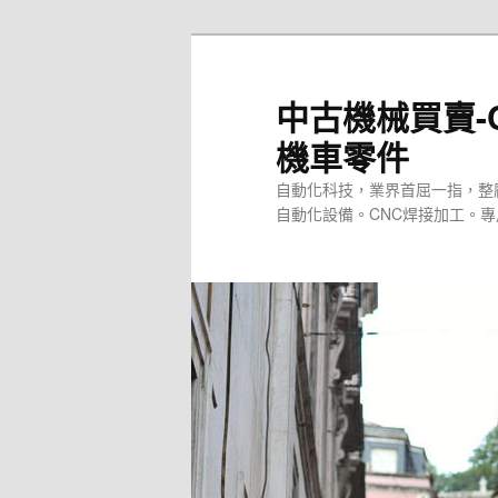
跳
至
主
中古機械買賣-
要
機車零件
內
容
自動化科技，業界首屈一指，整
自動化設備。CNC焊接加工。