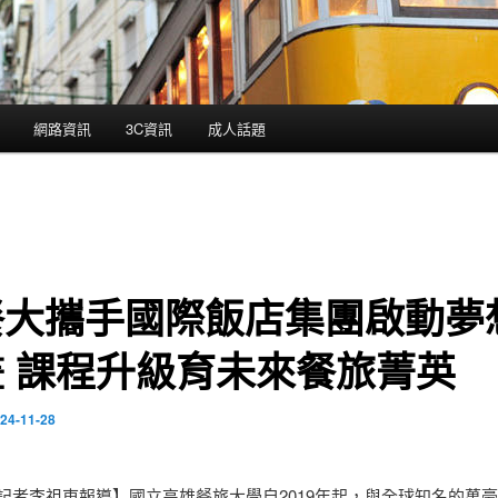
網路資訊
3C資訊
成人話題
餐大攜手國際飯店集團啟動夢
畫 課程升級育未來餐旅菁英
24-11-28
/記者李祖東報導】國立高雄餐旅大學自2019年起，與全球知名的萬