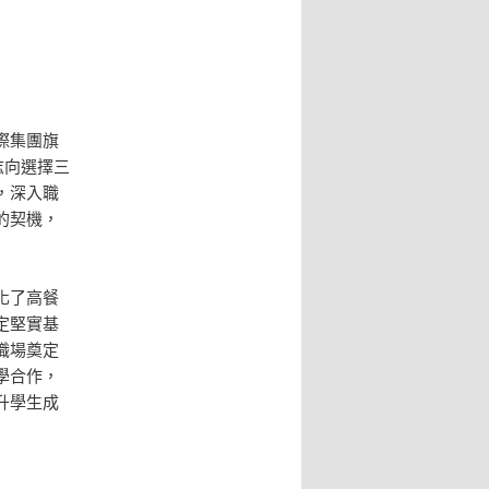
際集團旗
志向選擇三
，深入職
的契機，
化了高餐
定堅實基
職場奠定
學合作，
升學生成