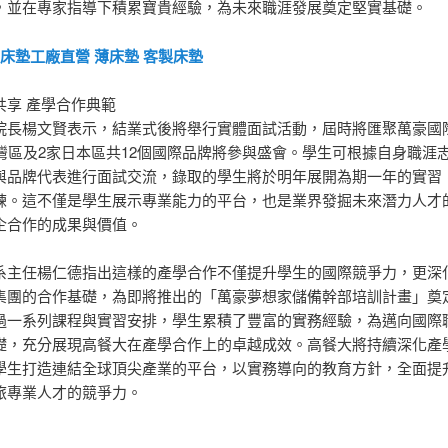
，並在專家指導下積累寶貴經驗，為未來職涯發展奠定堅實基礎。
床墊工廠直營
薄床墊
客製床墊
共享 產學合作典範
院長楊文賢表示，結業式後將舉行實體面試活動，屆時將匯聚萬豪國
台灣區及2家日本區共12個國際品牌將參與盛會。學生可根據自身職涯
與品牌代表進行面試交流，錄取的學生將於明年展開為期一年的實習
練。這不僅是學生展示專業能力的平台，也是業界發掘未來潛力人才
企合作的成果與價值。
系主任楊仁德指出這樣的產學合作不僅提升學生的國際競爭力，更深
集團的合作基礎，為即將推出的「萬豪夢想家儲備幹部培訓計畫」奠
過一系列課程與實習安排，學生累積了豐富的實務經驗，為邁向國際
礎，充分展現高餐大在產學合作上的卓越成效。高餐大將持續深化產
學生打造連結全球頂尖產業的平台，以實務導向的教育方針，全面提
旅專業人才的競爭力。