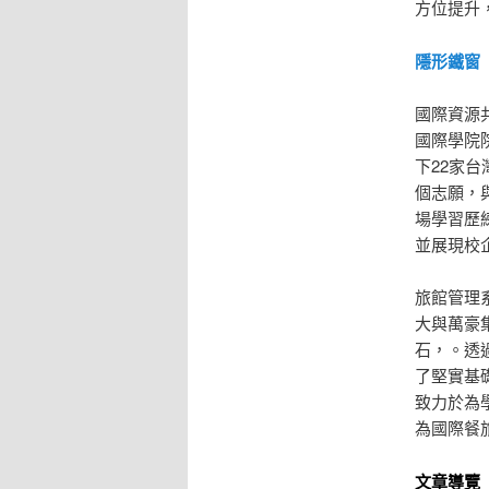
方位提升
隱形鐵窗
國際資源
國際學院
下22家
個志願，
場學習歷
並展現校
旅館管理
大與萬豪
石，。透
了堅實基
致力於為
為國際餐
文章導覽