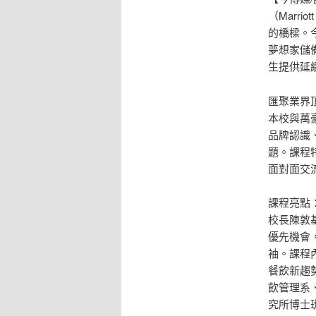
（Marri
的橋樑。
夢想家儲備幹
生提供延
匯聚業界
本校與萬
品牌認識
題。課程
面對面交
課程亮點
校長陳敦
優先機會
袖。課程
餐飲新趨
飲管理系
究所博士