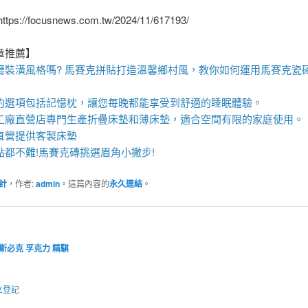
ps://focusnews.com.tw/2024/11/617193/
章推薦】
廳裝潢風格嗎?
馬賽克拼貼
打造溫馨鄉村風，教你如何運用
馬賽克瓷
的選項包括
記憶枕
，讓您每晚都能享受到舒適的睡眠體驗。
工廠直營
店專門生產
折疊床墊
和
薄床墊
，適合空間有限的家庭使用。
直營
提供
客製床墊
點都不難!
馬賽克磚
挑選眉角小撇步!
計
，作者:
admin
。這篇內容的
永久連結
。
斯必克
孚克力
精騏
立登記