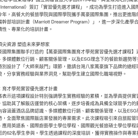
ott International）簽訂「實習優先選才課程」，成功為學生打造進入
今年，高餐大的餐旅學院與國際學院攜手萬豪國際集團，推出更進階
部培訓計畫（Marriott Dreamer Program）」，進一步深化產
續性、專業化的培訓計畫。
頂尖資源 塑造未來夢想家
豪國際集團聯手打造的【萬豪國際集團育才學苑實習優先選才課程】
、多媒體數位行銷、顧客關係管理，以及ESG理念下的餐飲新趨勢等
特別設計了「大師來敲門」環節，邀請台灣八家萬豪旗下品牌的總經
流，分享實務經驗與業界洞見，幫助學生建立國際化職場視野。
：育才學苑實習優先選才計畫
基表示這項課程設計特別強調學生實務經驗的累積，並為學員提供實
，協助其了解飯店運營的核心架構，逐步培養成為具備全球競爭力的
內容涵蓋酒店品牌認識、多媒體數位行銷、顧客關係管理，以及ESG
勢，全面聚焦國際飯店業發展的專業需求。此次課程吸引來自旅館管
、應用英語系、國際廚藝學士學位學程、國際觀光餐旅碩士學位學程
班的62名學生參與。學生透過課程的深度培訓，獲得實務操作與專業