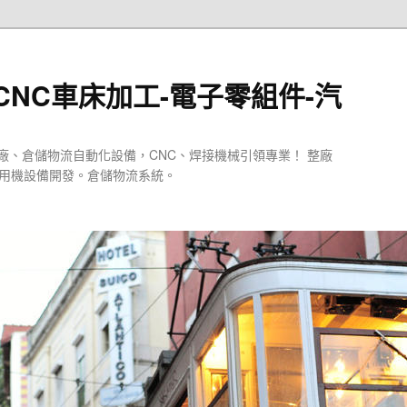
CNC車床加工-電子零組件-汽
廠、倉儲物流自動化設備，CNC、焊接機械引領專業！ 整廠
專用機設備開發。倉儲物流系統。