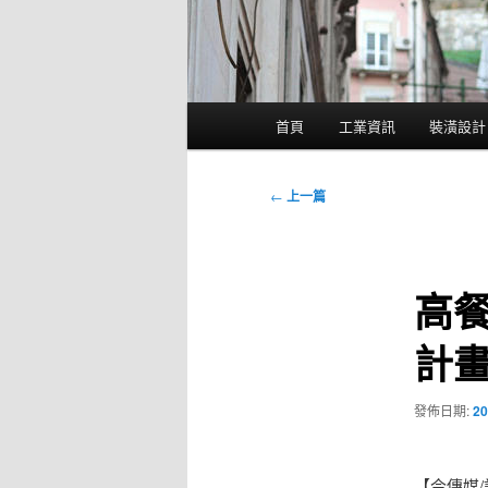
主
首頁
工業資訊
裝潢設計
要
選
單
文
←
上一篇
章
導
覽
高
計
發佈日期:
20
【今傳媒