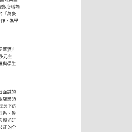
國際飯店職場
的「萬豪
學合作，為學
涵蓋酒店
多元主
理與學生
習面試的
飯店業領
理念下的
理系、餐
與觀光研
技能的全