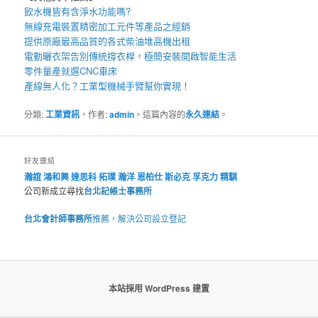
飲水機
皆有含淨水功能嗎?
無線充電裝
置
精密加工元件等產品之經銷
提供原廠最高品質的各式柴油
堆高機
出租
電動曬衣架
告別傳統撐衣桿，極簡安裝開啟智能生活
零件量產就選
CNC車床
產線無人化？
工業型機械手臂
幫你實現！
分類:
工業資訊
，作者:
admin
。這篇內容的
永久連結
。
好友連結
瀚誼
鴻和興
達思科
拓璞
瀚洋
恩柏仕
斯必克
孚克力
精騏
公司新成立尋找
台北記帳士事務所
台北會計師事務所
推薦，解決公司設立登記
本站採用 WordPress 建置