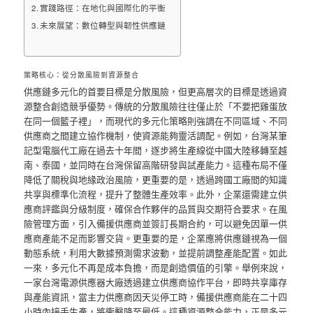
實踐路徑：在地化與國際化的平衡
未來展望：數位轉型與韌性供應鏈
策略核心：從分散風險到資源整合
供應鏈多元化的首要目標是分散風險，但更高層次的目標是透過資
源整合創造競爭優勢。傳統的分散風險往往僅止於「不要把雞蛋放
在同一個籃子裡」，而現代的多元化策略則強調在不同區域、不同
供應商之間建立協作機制，使資源能夠靈活調配。例如，台灣某筆
記型電腦代工廠在過去十年間，逐步將生產線從中國大陸移轉至越
南、泰國，並同時在台灣保留高階研發與試產能力。這種布局不僅
降低了關稅與地緣政治風險，更重要的是，透過跨國工廠間的知識
共享與標準化流程，提升了整體生產效率。此外，企業還需建立供
應商評鑑與分級制度，確保合作夥伴的品質與交期符合要求。在風
險管理方面，引入備援供應商並簽訂長期合約，可以避免因單一供
應商產能不足而影響交貨。更重要的是，企業應將供應鏈視為一個
動態系統，利用大數據預測需求波動，並提前調整產能配置。如此
一來，多元化不再是成本負擔，而是創造價值的引擎。舉例來說，
一家台灣電源供應器大廠透過建立供應商協作平台，即時共享庫存
與產能資訊，當主力供應商因天災停工時，備援供應商能在二十四
小時內接手生產，將衝擊降至最低。這種資源整合能力，正是多元