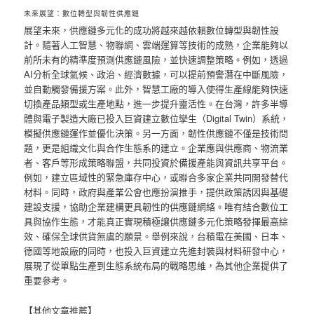
未來展望：數位轉型與韌性供應鏈
展望未來，供應鏈多元化的成功將越來越依賴數位轉型與韌性設
計。隨著人工智慧、物聯網、雲端運算等技術的成熟，企業能夠以
前所未有的精準度預測供應鏈風險，並快速調整策略。例如，透過
AI分析全球氣候、政治、經濟數據，可以提前預警潛在中斷風險，
並自動觸發備援方案。此外，智慧工廠的導入使得生產線能夠快速
切換產品類型或生產地點，進一步提升靈活性。在台灣，許多半導
體與電子製造大廠已投入巨資建立數位孿生（Digital Twin）系統，
模擬供應鏈運作並優化決策。另一方面，韌性供應鏈不僅是技術問
題，更是組織文化與合作生態系的建立。企業應與供應商、物流業
者、客戶等形成策略聯盟，共同投資於備援產能與資訊共享平台。
例如，建立區域性的緊急庫存中心，或聯合多家企業共同開發替代
材料。同時，政府與產業公會也應扮演推手，提供政策誘因與基礎
建設支援，協助企業建構更具韌性的供應鏈網絡。唯有結合數位工
具與協作生態，才能真正實現積極讓供應鏈多元化策略發揮最高綜
效、確保全球供貨無虞的願景。舉例來說，台積電在美國、日本、
德國等地設廠的同時，也投入巨資建立先進封裝與材料研發中心，
展現了從單點生產到生態系統布局的戰略思維，為其他企業提供了
重要參考。
【其他文章推薦】