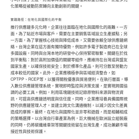
化策略從被動防禦轉向主動創新的關鍵。
實踐路徑：在地化與國際化的平衡
推行供應鏈多元化時，企業往往面臨在地化與國際化的兩難。一方
面，為了貼近市場與客戶，需要在主要銷售區域設立生產據點；另
一方面，為了掌握核心技術與降低成本，又需要依賴全球供應鏈網
絡。台灣企業在這方面有獨特優勢，例如許多電子製造商已在全球
多國設廠，同時與台灣本地的研發中心保持緊密聯繫。關鍵在於找
到平衡點：對於高附加價值的關鍵零組件，應維持在台灣或與盟友
國家生產，以確保技術安全；對於標準化產品，則可分散至勞動力
成本較低的國家。此外，企業應積極參與區域經濟整合，如
CPTPP、RCEP等，以獲得關稅優惠與貿易便利。在執行層面，導
入數位供應鏈管理系統，實現即時監控與決策支援，是實現跨國協
調的必要工具。例如，利用區塊鏈技術記錄原物料來源與物流資
訊，可提高供應鏈透明度與信任度。同時，企業應培養具備國際視
野的供應鏈管理人才，並建立跨文化溝通機制，以減少因文化差異
造成的摩擦。最終，在地化與國際化並非零和遊戲，而是相輔相成
的策略選擇。以台灣自行車產業為例，巨大機械在歐洲設立組裝廠
的同時，仍將碳纖維車架等關鍵技術留在台灣生產，成功兼顧市場
接近性與技術保護。