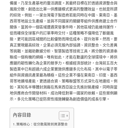
備援，乃至生產基地的靈活調度。其最終目標在於透過資源整合與
風險分散，創造出比單一供應鏈模式更高的整體效益，也就是所謂
的綜效。例如，一家台灣電子製造商若能同時在中國、東南亞、墨
西哥等地設立生產線，並與不同國家的關鍵零組件供應商建立合作
關係，當其中一個區域遭遇突發事件時，其他區域仍能維持運作，
從而確保全球客戶的訂單準時交付。這種策略不僅降低了斷鏈風
險，更可能因區域間的比較優勢而降低成本、提升效率。然而，要
真正實現最高綜效，企業必須克服內部協調、資訊整合、文化差異
等挑戰，並藉助數據分析、智慧製造等技術工具，將分散的資源串
聯成一個有機的網絡。唯有如此，才能在動盪的全球環境中，將供
應鏈的韌性轉化為企業的競爭力。根據經濟部統計，台灣前五百大
製造業中已有超過六成企業實施供應鏈多元化布局，其中以電子零
組件與資通訊產業最為積極。這些企業不僅在東南亞、印度、墨西
哥等地擴增產能，更透過合資、策略聯盟等方式深化在地連結。例
如，某知名半導體封測廠在馬來西亞設立先進封裝產線，同時與當
地供應商合作開發材料，成功降低對單一國家的依賴。這些案例顯
示，多元化策略已從防禦性措施轉變為創造價值的成長引擎。
內容目錄
策略核心：從分散風險到資源整合