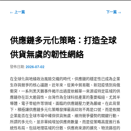
文
←
上一篇
下一篇
→
章
導
覽
供應鏈多元化策略：打造全球
供貨無虞的韌性網絡
發佈日期:
2026-07-02
在全球化與地緣政治風險交織的時代，供應鏈的穩定性已成為企業
生存與競爭的核心議題。近年來，從美中貿易戰、新冠疫情到烏俄
衝突，一系列黑天鵝事件揭示出過度依賴單一來源或特定區域的供
應鏈存在巨大脆弱性。台灣作為全球科技產業的重要樞紐，尤其半
導體、電子零組件等領域，面臨的供應鏈壓力更為嚴峻。在此背景
下，積極讓供應鏈多元化策略發揮最高綜效不再是口號，而是攸關
企業能否在全球市場中確保供貨無虞、維持競爭優勢的關鍵行動。
所謂的多元化，並非單純增加供應商數量，而是從策略高度進行系
統性布局，包括地理區域的分散、供應商來源的擴充、物流路徑的