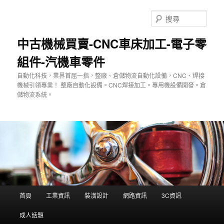
跳
至
搜
主
尋
要
中古機械買賣-CNC車床加工-電子零
內
組件-汽機車零件
容
自動化科技，業界首屈一指，整廠、倉儲物流自動化設備，CNC、焊接
機械引領專業！ 整廠自動化設備。CNC焊接加工。專用機設備開發。倉
儲物流系統。
主
首頁
工業資訊
裝潢設計
網路資訊
3C資訊
要
選
成人話題
單