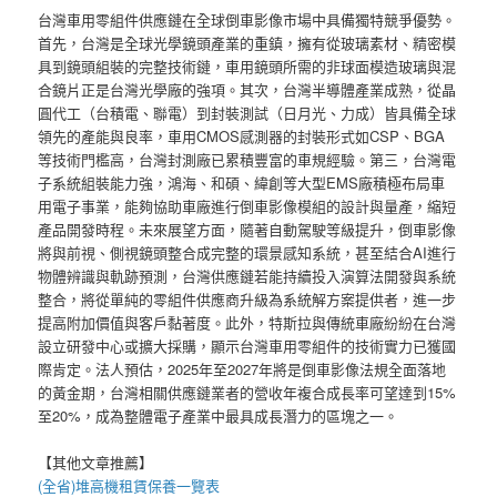
台灣車用零組件供應鏈在全球倒車影像市場中具備獨特競爭優勢。
首先，台灣是全球光學鏡頭產業的重鎮，擁有從玻璃素材、精密模
具到鏡頭組裝的完整技術鏈，車用鏡頭所需的非球面模造玻璃與混
合鏡片正是台灣光學廠的強項。其次，台灣半導體產業成熟，從晶
圓代工（台積電、聯電）到封裝測試（日月光、力成）皆具備全球
領先的產能與良率，車用CMOS感測器的封裝形式如CSP、BGA
等技術門檻高，台灣封測廠已累積豐富的車規經驗。第三，台灣電
子系統組裝能力強，鴻海、和碩、緯創等大型EMS廠積極布局車
用電子事業，能夠協助車廠進行倒車影像模組的設計與量產，縮短
產品開發時程。未來展望方面，隨著自動駕駛等級提升，倒車影像
將與前視、側視鏡頭整合成完整的環景感知系統，甚至結合AI進行
物體辨識與軌跡預測，台灣供應鏈若能持續投入演算法開發與系統
整合，將從單純的零組件供應商升級為系統解方案提供者，進一步
提高附加價值與客戶黏著度。此外，特斯拉與傳統車廠紛紛在台灣
設立研發中心或擴大採購，顯示台灣車用零組件的技術實力已獲國
際肯定。法人預估，2025年至2027年將是倒車影像法規全面落地
的黃金期，台灣相關供應鏈業者的營收年複合成長率可望達到15%
至20%，成為整體電子產業中最具成長潛力的區塊之一。
【其他文章推薦】
(全省)
堆高機
租賃保養一覽表