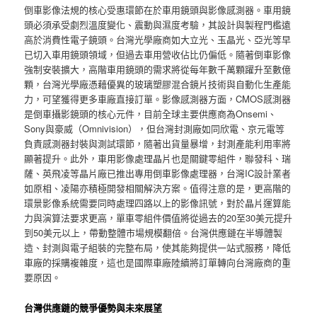
倒車影像法規的核心受惠環節在於車用鏡頭與影像感測器。車用鏡
頭必須承受劇烈溫度變化、震動與濕度考驗，其設計與製程門檻遠
高於消費性電子鏡頭。台灣光學廠商如大立光、玉晶光、亞光等早
已切入車用鏡頭領域，但過去車用營收佔比仍偏低。隨著倒車影像
強制安裝擴大，高階車用鏡頭的需求將從每年數千萬顆躍升至數億
顆，台灣光學廠憑藉優異的玻璃塑膠混合鏡片技術與自動化生產能
力，可望獲得更多車廠直接訂單。影像感測器方面，CMOS感測器
是倒車攝影鏡頭的核心元件，目前全球主要供應商為Onsemi、
Sony與豪威（Omnivision），但台灣封測廠如同欣電、京元電等
負責感測器封裝與測試環節，隨著出貨量暴增，封測產能利用率將
顯著提升。此外，車用影像處理晶片也是關鍵零組件，聯發科、瑞
薩、英飛凌等晶片廠已推出專用倒車影像處理器，台灣IC設計業者
如原相、凌陽亦積極開發相關解決方案。值得注意的是，更高階的
環景影像系統需要同時處理四路以上的影像訊號，對於晶片運算能
力與演算法要求更高，單車零組件價值將從過去的20至30美元提升
到50美元以上，帶動整體市場規模翻倍。台灣供應鏈在半導體製
造、封測與電子組裝的完整布局，使其能夠提供一站式服務，降低
車廠的採購複雜度，這也是國際車廠陸續將訂單轉向台灣廠商的重
要原因。
台灣供應鏈的競爭優勢與未來展望