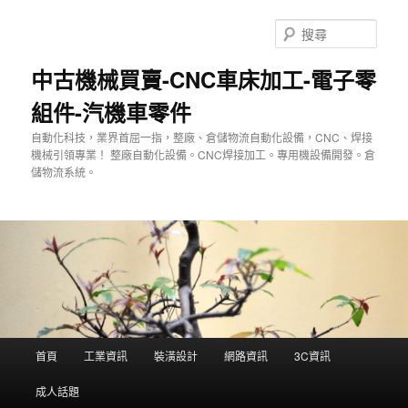
跳
至
搜
主
尋
要
中古機械買賣-CNC車床加工-電子零
內
組件-汽機車零件
容
自動化科技，業界首屈一指，整廠、倉儲物流自動化設備，CNC、焊接
機械引領專業！ 整廠自動化設備。CNC焊接加工。專用機設備開發。倉
儲物流系統。
主
首頁
工業資訊
裝潢設計
網路資訊
3C資訊
要
選
成人話題
單