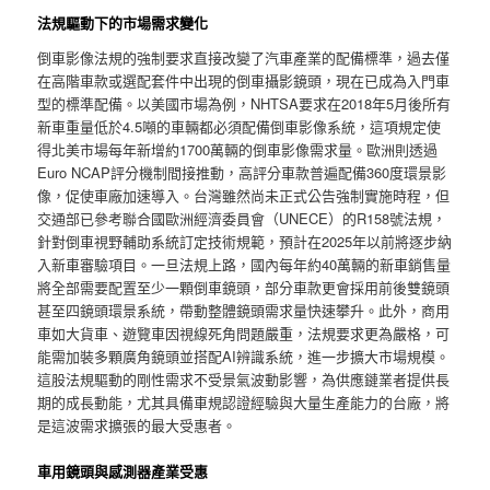
法規驅動下的市場需求變化
倒車影像法規的強制要求直接改變了汽車產業的配備標準，過去僅
在高階車款或選配套件中出現的倒車攝影鏡頭，現在已成為入門車
型的標準配備。以美國市場為例，NHTSA要求在2018年5月後所有
新車重量低於4.5噸的車輛都必須配備倒車影像系統，這項規定使
得北美市場每年新增約1700萬輛的倒車影像需求量。歐洲則透過
Euro NCAP評分機制間接推動，高評分車款普遍配備360度環景影
像，促使車廠加速導入。台灣雖然尚未正式公告強制實施時程，但
交通部已參考聯合國歐洲經濟委員會（UNECE）的R158號法規，
針對倒車視野輔助系統訂定技術規範，預計在2025年以前將逐步納
入新車審驗項目。一旦法規上路，國內每年約40萬輛的新車銷售量
將全部需要配置至少一顆倒車鏡頭，部分車款更會採用前後雙鏡頭
甚至四鏡頭環景系統，帶動整體鏡頭需求量快速攀升。此外，商用
車如大貨車、遊覽車因視線死角問題嚴重，法規要求更為嚴格，可
能需加裝多顆廣角鏡頭並搭配AI辨識系統，進一步擴大市場規模。
這股法規驅動的剛性需求不受景氣波動影響，為供應鏈業者提供長
期的成長動能，尤其具備車規認證經驗與大量生產能力的台廠，將
是這波需求擴張的最大受惠者。
車用鏡頭與感測器產業受惠