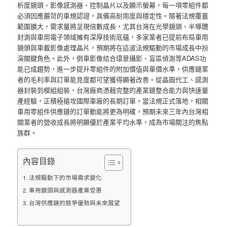
析度鏡頭、影像感測器、控制晶片以及顯示螢幕，每一項零組件都
必須因應嚴苛的車規認證，具備高耐用度與穩定性。隨著法規覆蓋
範圍擴大，需求量將呈現倍數成長，尤其台灣在光學鏡頭、半導體
封測與車用電子領域擁有深厚技術底蘊，多家業者已提前布局車用
鏡頭與車載影像處理晶片，預期將在這波法規驅動的市場成長中扮
演關鍵角色。此外，倒車影像結合環景攝影、盲區偵測等ADAS功
能已成趨勢，進一步提升零組件的附加價值與單價水準，供應鏈業
者的毛利率與訂單能見度都可望獲得顯著改善。從晶圓代工、感測
器封裝到模組組裝，台灣廠商憑藉完整的產業鏈整合能力與快速量
產經驗，正積極搶攻國際車廠的長期訂單。當法規正式落地，相關
車用零組件供應鏈的訂單動能將更為明確，預期未來三年內台灣相
關業者的營收成長將明顯優於產業平均水準，成為市場關注的焦點
族群。
內容目錄
法規驅動下的市場需求變化
車用鏡頭與感測器產業受惠
台灣供應鏈的競爭優勢與未來展望