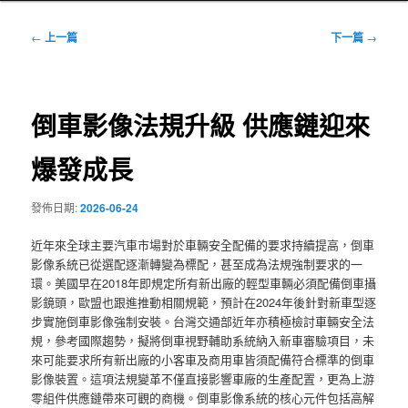
文
←
上一篇
下一篇
→
章
導
覽
倒車影像法規升級 供應鏈迎來
爆發成長
發佈日期:
2026-06-24
近年來全球主要汽車市場對於車輛安全配備的要求持續提高，倒車
影像系統已從選配逐漸轉變為標配，甚至成為法規強制要求的一
環。美國早在2018年即規定所有新出廠的輕型車輛必須配備倒車攝
影鏡頭，歐盟也跟進推動相關規範，預計在2024年後針對新車型逐
步實施倒車影像強制安裝。台灣交通部近年亦積極檢討車輛安全法
規，參考國際趨勢，擬將倒車視野輔助系統納入新車審驗項目，未
來可能要求所有新出廠的小客車及商用車皆須配備符合標準的倒車
影像裝置。這項法規變革不僅直接影響車廠的生產配置，更為上游
零組件供應鏈帶來可觀的商機。倒車影像系統的核心元件包括高解