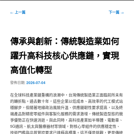
文
←
上一篇
下一篇
→
章
導
覽
傳承與創新：傳統製造業如何
躍升高科技核心供應鏈，實現
高值化轉型
發佈日期:
2026-07-04
在全球科技產業鏈重構的浪潮中，台灣傳統製造業正面臨前所未有
的轉折點。過去數十年，這些企業以低成本、高效率的代工模式站
穩腳步，但隨著地緣政治風險升溫、供應鏈韌性要求提高，以及終
端產品對精密零組件與客製化服務的需求激增，傳統製造型態的競
爭優勢正在快速消逝。與此同時，高科技產業如半導體、電動車、
5G通訊、航太與醫療器材等領域，對核心零組件的供應穩定性、
技術門檻與品質管控要求已達極高標準。這不僅是挑戰，更是傳統