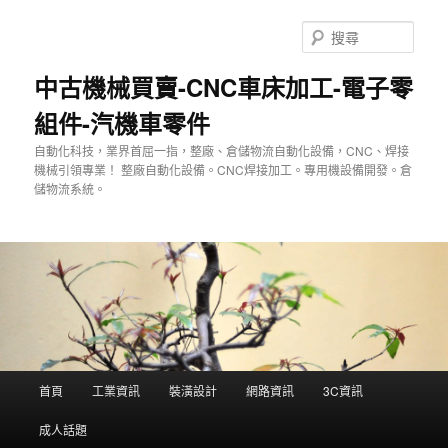
跳
至
搜
主
尋
要
中古機械買賣-CNC車床加工-電子零
內
組件-汽機車零件
容
自動化科技，業界首屈一指，整廠、倉儲物流自動化設備，CNC、焊接
機械引領專業！ 整廠自動化設備。CNC焊接加工。專用機設備開發。倉
儲物流系統。
主
首頁
工業資訊
裝潢設計
網路資訊
3C資訊
要
選
成人話題
單