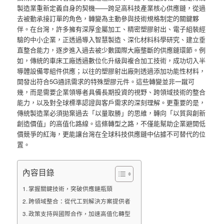
製造業重新定義自身的契機——跨足高科技產業核心供應鏈，從過
去被動承接訂單的角色，轉變為主動參與技術規格制定的關鍵夥
伴。在台灣，許多擁有深厚金屬加工、精密塑膠射出、電子組裝經
驗的中小企業，正透過導入智慧製造、深化材料科學研究、建立垂
直整合能力，逐步進入過去被少數國際大廠壟斷的供應鏈環節。例
如，傳統的車床工廠透過數位化升級與複合加工技術，成功切入半
導體設備零組件供應；以往的塑膠射出廠則透過添加功能性材料，
開發出符合5G通訊需求的特殊塑膠元件。這些轉變並非一蹴可
幾，而是需要企業領導者具備長期投資的視野、跨領域技術的整合
能力，以及對全球標準認證與客戶需求的深刻理解。更重要的是，
傳統製造業必須拋棄過去「以量取勝」的思維，轉向「以質與創新
創造價值」的高值化路線。這條轉型之路，不僅能幫助企業避開低
價競爭的紅海，更能讓台灣在全球科技供應鏈中佔據不可替代的位
置。
內容目錄
掌握關鍵技術，突破供應鏈瓶頸
跨領域整合：從代工到解決方案提供者
政策支持與國際合作，加速高值化轉型