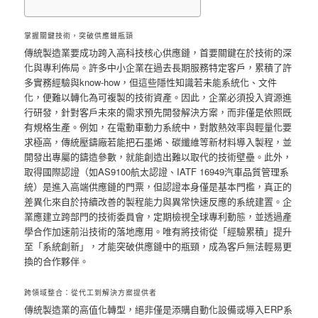
掌握關鍵技術，突破供應鏈瓶頸
傳統製造業要成功跨入高科技核心供應鏈，首要關鍵在於技術的深
化與專利佈局。許多中小企業在過去長期服務特定客戶，累積了許
多實務經驗與know-how，但這些隱性知識若未能系統化、文件
化，便難以轉化為可複製的技術資產。因此，企業必須投入資源進
行研發，針對客戶未來的需求預先開發解決方案，而非僅是依照既
有規格生產。例如，在電動車動力系統中，對散熱效率與輕量化要
求極高，傳統壓鑄廠若能把石墨烯、碳纖維等新材料導入製程，並
開發出專屬的鑄造參數，就能創造出難以取代的技術壁壘。此外，
取得國際認證（如AS9100航太認證、IATF 16949汽車品質管理系
統）是進入高端供應鏈的門票，但認證本身僅是基本門檻，真正的
差異化來自於持續改善的製程能力與異常快速反應的系統建置。企
業應建立跨部門的技術委員會，定期檢視全球專利動態，並透過產
學合作加速前沿技術的落地應用。唯有將技術從「經驗累積」提升
至「系統創新」，才能突破供應鏈中的瓶頸，成為客戶無法輕易更
換的合作夥伴。
跨領域整合：從代工到解決方案提供者
傳統製造業的高值化轉型，絕非僅是添購自動化設備或導入ERP系