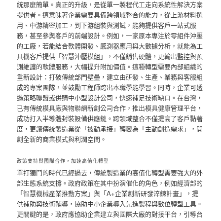
統那麼簡單。真正的升級，是從單一製程代工走向系統性解決方案
提供者。這意味著企業需要具備跨領域整合的能力，從上游材料選
用、中游精密加工，到下游組裝與測試，能夠提供客戶一站式服
務，甚至參與客戶的前端設計。例如，一家原本專注於零組件沖壓
的工廠，若能結合軟體開發、感測器應用與大數據分析，就能為工
具機客戶提供「智慧沖壓模組」，不僅銷售硬體，更輸出監控與預
測維護的軟體服務，大幅提升附加價值。這種轉型需要內部組織的
重新設計：打破傳統部門壁壘，建立由研發、生產、業務與客服組
成的專案團隊，並鼓勵工程師跨出本職學能學習。同時，企業可透
過策略聯盟或併購中小型設計公司，快速補足技術缺口。在台灣，
已有傳統模具廠與物聯網新創公司合作，推出模具健康管理平台，
成功打入半導體封裝設備供應鏈。跨領域整合不僅提高了客戶黏著
度，更讓傳統製造業從「被動承接」轉變為「主動創造需求」，開
創全新的商業模式與利潤空間。
政策支持與國際合作，加速高值化轉型
單打獨鬥的時代已經過去，傳統製造業的高值化轉型需要強大的外
部生態系統支撐。政府政策在其中扮演催化的角色，例如經濟部的
「智慧機械產業推動方案」與「A+企業創新研發淬鍊計畫」，提
供補助與技術輔導，協助中小企業導入先進製程與數位轉型工具。
更關鍵的是，政府應協助企業建立與國際大廠的對接平台，引導台