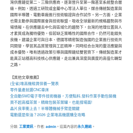
灣供應鏈從第二、三階供應商，逐漸晉升至第一階甚至系統整合層
級。例如，透過工研院或金屬中心等法人單位，媒合傳統製造業與
國際半導體、電動車廠進行技術驗證與合作試作。另一方面，企業
也需主動參與國際展會與技術聯盟，吸收全球最新的規格趨勢與市
場情報。在供應鏈去中化與區域化的趨勢下，台灣的地理位置與人
才素質成為獨特優勢，但若缺乏策略性的國際合作，仍然可能錯失
良機。建議企業可與日本、德國等精密製造強國的企業進行技術共
同開發，學習其品質管理與工匠精神，同時結合台灣的靈活應變與
成本優勢。唯有透過政策引導與國際鏈結雙管齊下，傳統製造業才
能真正站穩高科技核心供應鏈，走出兼具深度與廣度的高值化轉型
之路。
【其他文章推薦】
(全省)
堆高機
租賃保養一覽表
零件量產就選
CNC車床
全自動
SMD電子零件技術機器
，方便點料,發料作業手動包裝機
買不起高檔茶葉，精緻包裝
茶葉罐
，也能撐場面!
晶片良率衝上去！
半導體機械手臂
是關鍵
電動還是柴油？2026 企業
堆高機
選購全攻略
分類:
工業資訊
，作者:
admin
。這篇內容的
永久連結
。