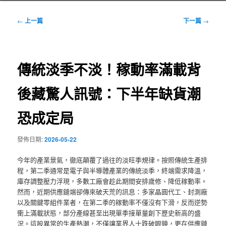
文
←
上一篇
下一篇
→
章
導
覽
傳統淡季不淡！稼動率滿載背
後藏驚人訊號：下半年缺貨潮
恐成定局
發佈日期:
2026-05-22
今年的產業景氣，徹底顛覆了過往的淡旺季規律。按照傳統生產排
程，第二季通常是電子與半導體產業的傳統淡季，終端需求降溫，
庫存調整壓力浮現，多數工廠會趁此期間安排歲修、降低稼動率。
然而，近期供應鏈端卻傳來破天荒的訊息：多家晶圓代工、封測廠
以及關鍵零組件業者，在第二季的稼動率不僅沒有下滑，反而逆勢
衝上滿載狀態，部分產線甚至出現單季接單量創下歷史新高的盛
況。這股異常的生產熱潮，不僅讓業界人士跌破眼鏡，更在供應鏈