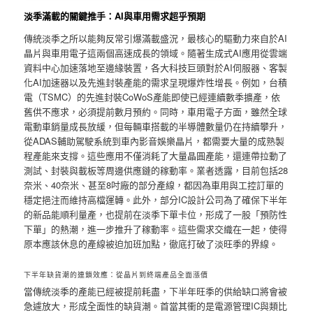
淡季滿載的關鍵推手：AI與車用需求超乎預期
傳統淡季之所以能夠反常引爆滿載盛況，最核心的驅動力來自於AI
晶片與車用電子這兩個高速成長的領域。隨著生成式AI應用從雲端
資料中心加速落地至邊緣裝置，各大科技巨頭對於AI伺服器、客製
化AI加速器以及先進封裝產能的需求呈現爆炸性增長。例如，台積
電（TSMC）的先進封裝CoWoS產能即使已經連續數季擴產，依
舊供不應求，必須提前數月預約。同時，車用電子方面，雖然全球
電動車銷量成長放緩，但每輛車搭載的半導體數量仍在持續攀升，
從ADAS輔助駕駛系統到車內影音娛樂晶片，都需要大量的成熟製
程產能來支撐。這些應用不僅消耗了大量晶圓產能，還連帶拉動了
測試、封裝與載板等周邊供應鏈的稼動率。業者透露，目前包括28
奈米、40奈米、甚至8吋廠的部分產線，都因為車用與工控訂單的
穩定挹注而維持高檔運轉。此外，部分IC設計公司為了確保下半年
的新品能順利量產，也提前在淡季下單卡位，形成了一股「預防性
下單」的熱潮，進一步推升了稼動率。這些需求交織在一起，使得
原本應該休息的產線被迫加班加點，徹底打破了淡旺季的界線。
下半年缺貨潮的連鎖效應：從晶片到終端產品全面漲價
當傳統淡季的產能已經被提前耗盡，下半年旺季的供給缺口將會被
急遽放大，形成全面性的缺貨潮。首當其衝的是電源管理IC與類比