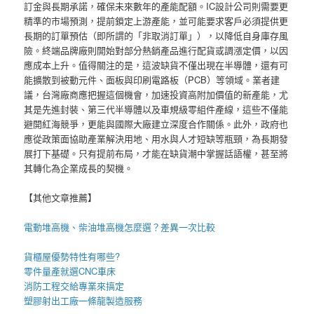
訂金與長期承諾，確保未來數年的產能配額。IC設計公司則需要更
精準的市場預測，提前鎖定上游產能，並可能要求客戶必須提供更
長期的訂單預估（即所謂的「非取消訂單」），以降低自身庫存風
險。終端品牌廠則開始對部分熱銷產品進行配貨或調漲定價，以因
應成本上升。值得關注的是，這波缺貨不僅出現在半導體，還有可
能擴散到被動元件、面板與印刷電路板（PCB）等領域。業者建
議，台灣廠商應把握這個機會，加速投資高附加價值的新產能，尤
其是先進封裝、第三代半導體以及車規級零組件產線，這些不僅能
避開紅海競爭，更能與國際大廠建立深度合作關係。此外，政府也
應從政策面協助產業解決用地、用水與人才短缺等瓶頸，為長期發
展打下基礎。只有提前布局，才能在缺貨潮中掌握話語權，甚至將
其轉化為企業成長的契機。
【其他文章推薦】
電動
堆高機
、柴油堆高機怎麼選？差異一次比較
貨櫃屋
優勢特性有哪些?
零件量產就選
CNC車床
消防工程
交給專業來搞定
塑膠射出工廠
一條龍製造服務