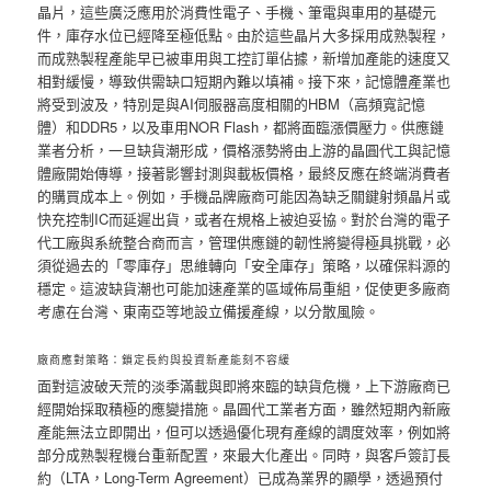
晶片，這些廣泛應用於消費性電子、手機、筆電與車用的基礎元
件，庫存水位已經降至極低點。由於這些晶片大多採用成熟製程，
而成熟製程產能早已被車用與工控訂單佔據，新增加產能的速度又
相對緩慢，導致供需缺口短期內難以填補。接下來，記憶體產業也
將受到波及，特別是與AI伺服器高度相關的HBM（高頻寬記憶
體）和DDR5，以及車用NOR Flash，都將面臨漲價壓力。供應鏈
業者分析，一旦缺貨潮形成，價格漲勢將由上游的晶圓代工與記憶
體廠開始傳導，接著影響封測與載板價格，最終反應在終端消費者
的購買成本上。例如，手機品牌廠商可能因為缺乏關鍵射頻晶片或
快充控制IC而延遲出貨，或者在規格上被迫妥協。對於台灣的電子
代工廠與系統整合商而言，管理供應鏈的韌性將變得極具挑戰，必
須從過去的「零庫存」思維轉向「安全庫存」策略，以確保料源的
穩定。這波缺貨潮也可能加速產業的區域佈局重組，促使更多廠商
考慮在台灣、東南亞等地設立備援產線，以分散風險。
廠商應對策略：鎖定長約與投資新產能刻不容緩
面對這波破天荒的淡季滿載與即將來臨的缺貨危機，上下游廠商已
經開始採取積極的應變措施。晶圓代工業者方面，雖然短期內新廠
產能無法立即開出，但可以透過優化現有產線的調度效率，例如將
部分成熟製程機台重新配置，來最大化產出。同時，與客戶簽訂長
約（LTA，Long-Term Agreement）已成為業界的顯學，透過預付