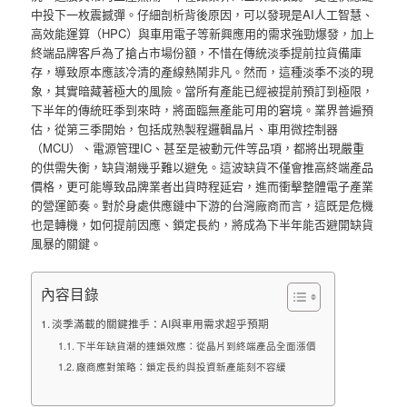
中投下一枚震撼彈。仔細剖析背後原因，可以發現是AI人工智慧、
高效能運算（HPC）與車用電子等新興應用的需求強勁爆發，加上
終端品牌客戶為了搶占市場份額，不惜在傳統淡季提前拉貨備庫
存，導致原本應該冷清的產線熱鬧非凡。然而，這種淡季不淡的現
象，其實暗藏著極大的風險。當所有產能已經被提前預訂到極限，
下半年的傳統旺季到來時，將面臨無產能可用的窘境。業界普遍預
估，從第三季開始，包括成熟製程邏輯晶片、車用微控制器
（MCU）、電源管理IC、甚至是被動元件等品項，都將出現嚴重
的供需失衡，缺貨潮幾乎難以避免。這波缺貨不僅會推高終端產品
價格，更可能導致品牌業者出貨時程延宕，進而衝擊整體電子產業
的營運節奏。對於身處供應鏈中下游的台灣廠商而言，這既是危機
也是轉機，如何提前因應、鎖定長約，將成為下半年能否避開缺貨
風暴的關鍵。
內容目錄
淡季滿載的關鍵推手：AI與車用需求超乎預期
下半年缺貨潮的連鎖效應：從晶片到終端產品全面漲價
廠商應對策略：鎖定長約與投資新產能刻不容緩