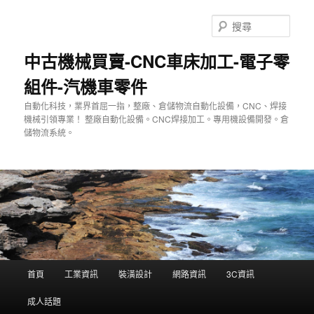
跳
至
搜
主
尋
要
中古機械買賣-CNC車床加工-電子零
內
組件-汽機車零件
容
自動化科技，業界首屈一指，整廠、倉儲物流自動化設備，CNC、焊接
機械引領專業！ 整廠自動化設備。CNC焊接加工。專用機設備開發。倉
儲物流系統。
主
首頁
工業資訊
裝潢設計
網路資訊
3C資訊
要
選
成人話題
單