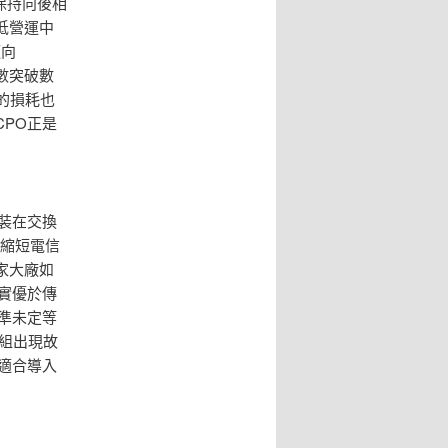
終保持向後相
低營運中
邁向
埠數突破數
的損耗也
PO正是
裝在交換
幅縮短電信
家大廠如
實優於傳
準未定等
模組出現故
適合導入