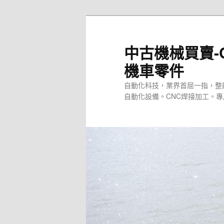
跳
至
主
中古機械買賣-
要
機車零件
內
容
自動化科技，業界首屈一指，整
自動化設備。CNC焊接加工。