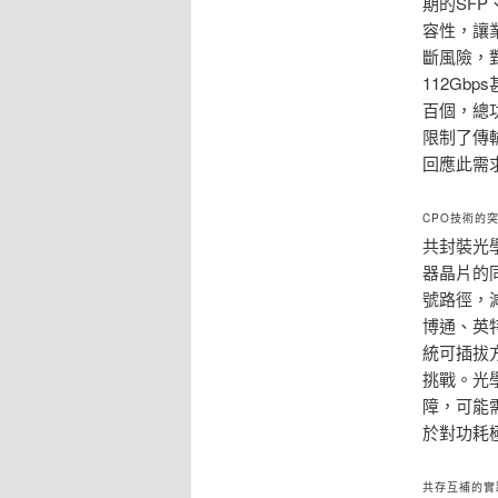
期的SFP
容性，讓
斷風險，
112Gb
百個，總
限制了傳
回應此需
CPO技術的
共封裝光
器晶片的同
號路徑，
博通、英
統可插拔
挑戰。光
障，可能
於對功耗
共存互補的實