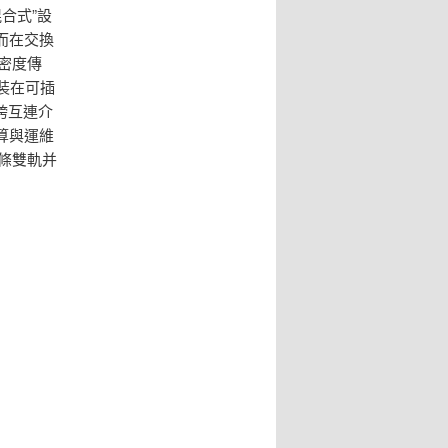
合式”設
而在交換
密度傳
裝在可插
跨互連介
算與運維
條雙軌并