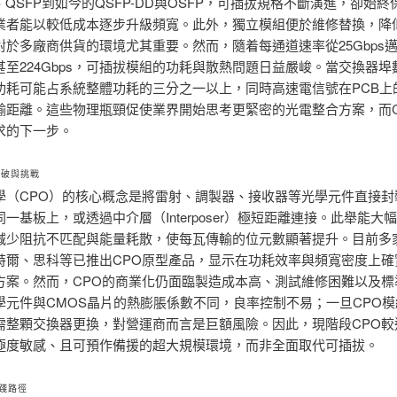
、QSFP到如今的QSFP-DD與OSFP，可插拔規格不斷演進，卻始
業者能以較低成本逐步升級頻寬。此外，獨立模組便於維修替換，降
對於多廠商供貨的環境尤其重要。然而，隨着每通道速率從25Gbps
ps甚至224Gbps，可插拔模組的功耗與散熱問題日益嚴峻。當交換器
功耗可能占系統整體功耗的三分之一以上，同時高速電信號在PCB上
輸距離。這些物理瓶頸促使業界開始思考更緊密的光電整合方案，而C
求的下一步。
突破與挑戰
學（CPO）的核心概念是將雷射、調製器、接收器等光學元件直接封
一基板上，或透過中介層（Interposer）極短距離連接。此舉能大
減少阻抗不匹配與能量耗散，使每瓦傳輸的位元數顯著提升。目前多
特爾、思科等已推出CPO原型產品，显示在功耗效率與頻寬密度上確
方案。然而，CPO的商業化仍面臨製造成本高、測試維修困難以及標
學元件與CMOS晶片的熱膨脹係數不同，良率控制不易；一旦CPO
需整顆交換器更換，對營運商而言是巨額風險。因此，現階段CPO較
極度敏感、且可預作備援的超大規模環境，而非全面取代可插拔。
踐路徑