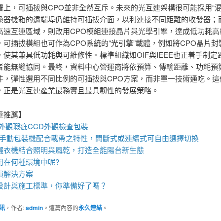
署上，可插拔與CPO並非全然互斥。未來的光互連架構很可能採用“混
換器機箱的遠端埠仍維持可插拔介面，以利連接不同距離的收發器；
高速互連區域，則改用CPO模組連接晶片與光學引擎，達成低功耗高
，可插拔模組也可作為CPO系統的“光引擎”載體，例如將CPO晶片封
，使其兼具低功耗與可維修性。標準組織如OIF與IEEE也正着手制定
者能無縫協同。最終，資料中心營運商將依預算、傳輸距離、功耗預
件，彈性選用不同比例的可插拔與CPO方案，而非單一技術通吃。這
，正是光互連產業最務實且最具韌性的發展策略。
章推薦】
件外觀瑕疵
CCD外觀檢查包裝
eel手動包裝機
配合載帶之特性，間斷式或連續式可自由選擇切換
曬衣機
結合照明與風乾，打造全能陽台新生態
用在何種環境中呢?
損解決方案
設計與施工標準，你準備好了嗎？
訊
，作者:
admin
。這篇內容的
永久連結
。