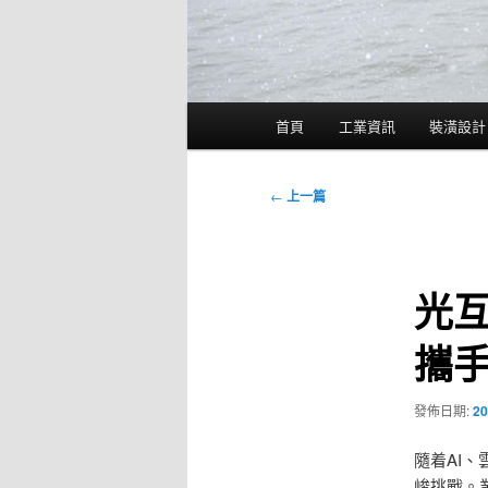
主
首頁
工業資訊
裝潢設計
要
選
單
文
←
上一篇
章
導
覽
光
攜
發佈日期:
20
隨着AI
峻挑戰。