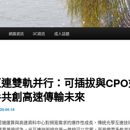
網路資訊
3C資訊
成人話題
互連雙軌并行：可插拔與CPO
手共創高速傳輸未來
26-06-18
、雲端運算與高速資料中心對頻寬需求的爆炸性成長，傳統光學互連技
業界普遍認為，光互連技術絕非單一路線可以定案，而是需要多軌並