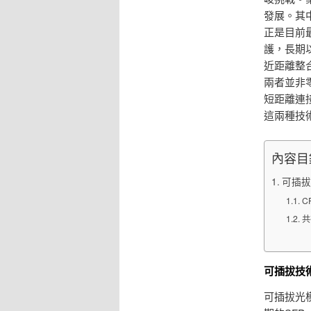
發展。其中，
正是目前
護，長期
近距離整合
兩者並非
短距離連
這兩種技
內容目
可插拔
C
共
可插拔技
可插拔光