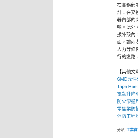
在實務部
計：在交
器內部的
輸。此外
拔外殼內
面，讓兩
人力等條
行的道路
【其他文
SMD元
Tape R
電動升降
防火漆
適
零售業
防
消防工程
分類:
工業資