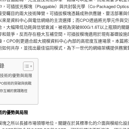
可插拔光模塊（Pluggable）與共封裝光學（Co-Packaged Optic
最受矚目的兩大技術陣營。可插拔模塊憑藉成熟供應鏈、靈活部署與
以來是資料中心與電信網絡的主流選擇；而CPO透過將光學元件與交
，大幅降低功耗與信號衰減，被視為突破800G/1.6T以上瓶頸的關
零和競爭，反而存在極大互補空間。可插拔模塊適用於現有基礎設施
接，CPO則更適合超大規模資料中心內部的高密度互連場景。本篇將
術如何共存，並找出最佳協同模式，為下一世代的網絡架構提供務實
錄
技術的優勢與局限
PO技術的突破與挑戰
存互補的實踐路徑
術的優勢與局限
模塊之所以長據市場領導地位，關鍵在於其標準化的介面與模組化設