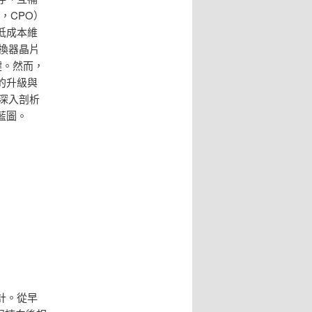
s，CPO）
低成本維
換器晶片
鍵。然而，
的升級與
深入剖析
藍圖。
計。從早