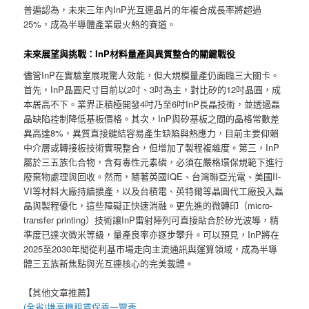
普遍認為，未來三年內InP光互連晶片的年複合成長率將超過
25%，成為半導體產業最火熱的賽道。
未來展望與挑戰：InP材料量產與異質整合的關鍵戰役
儘管InP在實驗室展現驚人效能，但大規模量產仍面臨三大關卡。
首先，InP晶圓尺寸目前以2吋、3吋為主，對比矽的12吋晶圓，成
本居高不下。業界正積極開發4吋乃至6吋InP長晶技術，並透過磊
晶缺陷控制降低基板價格。其次，InP與矽基板之間的晶格常數差
異高達8%，異質直接鍵結容易產生缺陷與熱應力，目前主要仰賴
中介層或轉接板技術實現整合，但增加了製程複雜度。第三，InP
屬於三五族化合物，含有毒性元素磷，必須在嚴格環保規範下進行
廢棄物處理與回收。然而，隨著英國IQE、台灣聯亞光電、美國II-
VI等材料大廠持續擴產，以及台積電、英特爾等晶圓代工廠投入磊
晶與製程優化，這些障礙正快速消融。更先進的微轉印（micro-
transfer printing）技術讓InP雷射陣列可直接貼合於矽光波導，精
準度已達次微米等級，量產良率亦逐步攀升。可以預見，InP將在
2025至2030年間從利基市場走向主流通訊與運算領域，成為半導
體三五族新焦點與光互連核心的完美載體。
【其他文章推薦】
(全省)
堆高機
租賃保養一覽表