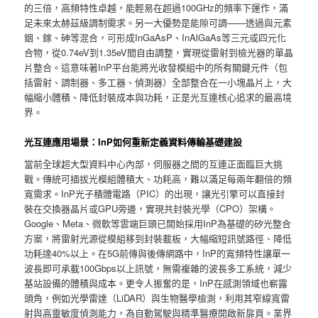
的三倍，高頻特性卓越，能輕易在超過100GHz的頻率下運作，滿
足未來太赫茲級調制需求。另一大優勢是能隙可調——透過與元素
銦、鎵、砷等混合，可形成InGaAsP、InAlGaAs等三元或四元化
合物，從0.74eV到1.35eV間自由調整，實現從雷射到檢光器的單晶
片整合。這意味著InP平台能將光收發模組中的所有關鍵元件（包
括雷射、調制器、多工器、偵測器）全部整合在一小塊晶片上，大
幅縮小體積、降低封裝成本與功耗，正是光互連核心追求的最高境
界。
光互連應用場景：InP如何重新定義資料傳輸基礎建設
當前全球超大型資料中心內部，伺服器之間的互連正面臨巨大挑
戰。傳統可插拔光模組體積大、功耗高，難以滿足每兩年翻倍的頻
寬需求。InP光子積體電路（PIC）的出現，讓光引擎可以直接封
裝在交換器晶片或GPU旁邊，實現共封裝光學（CPO）架構。
Google、Meta、微軟等雲端巨頭已開始採用InP為基礎的矽光整合
方案，將雷射光源從模組移到封裝載板，大幅縮短訊號路徑、降低
功耗達40%以上。在5G前傳與後傳網路中，InP的寬頻特性讓單一
波長即可承載100Gbps以上訊號，無需複雜的波長多工系統，減少
基站設備的體積與成本。更令人振奮的是，InP在感測領域也嶄露
頭角，例如光學雷達（LiDAR）與生物醫學檢測，利用其窄線寬雷
射與高靈敏度偵測能力，為自動駕駛與精準醫療開啟新扉頁。業界