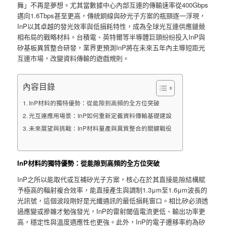
舞」不再是夢想。尤其當數據中心內部互連的傳輸速率從400Gbps
邁向1.6Tbps甚至更高，傳統銅線與矽光子方案的瓶頸逐一浮現，
InP以其卓越的發光效率與低損耗特性，成為全球光互連供應鏈競
相布局的戰略材料。台積電、英特爾等半導體巨頭紛紛投入InP與
矽基板異質整合研發，業界更預測InP將在未來五年內主導短距光
互連市場，改變資料傳輸的遊戲規則。
內容目錄
InP材料的獨特優勢：從能隙到高頻的全方位突破
光互連應用場景：InP如何重新定義資料傳輸基礎建設
未來展望與挑戰：InP材料量產與異質整合的關鍵戰役
InP材料的獨特優勢：從能隙到高頻的全方位突破
InP之所以能取代或互補矽光子方案，核心在於其直接能隙結構賦
予極高的輻射複合效率，能直接產生與調制1.3μm至1.6μm波長的
光訊號，這個波段剛好是光纖通訊的最低損耗窗口。相比矽必須透
過應變或摻雜才勉強發光，InP的雷射閾值電流更低、輸出功率更
高，穩定性與溫度適應性也更強。此外，InP的電子遷移率約為矽