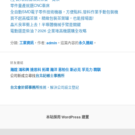
零件量產就選
CNC車床
全自動
SMD電子零件技術機器
，方便點料,發料作業手動包裝機
買不起高檔茶葉，精緻包裝
茶葉罐
，也能撐場面!
晶片良率衝上去！
半導體機械手臂
是關鍵
電動還是柴油？2026 企業
堆高機
選購全攻略
分類:
工業資訊
，作者:
admin
。這篇內容的
永久連結
。
好友連結
瀚誼
鴻和興
達思科
拓璞
瀚洋
恩柏仕
斯必克
孚克力
精騏
公司新成立尋找
台北記帳士事務所
台北會計師事務所
推薦，解決公司設立登記
本站採用 WordPress 建置