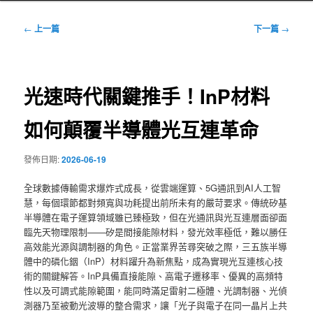
文
←
上一篇
下一篇
→
章
導
覽
光速時代關鍵推手！InP材料
如何顛覆半導體光互連革命
發佈日期:
2026-06-19
全球數據傳輸需求爆炸式成長，從雲端運算、5G通訊到AI人工智
慧，每個環節都對頻寬與功耗提出前所未有的嚴苛要求。傳統矽基
半導體在電子運算領域雖已臻極致，但在光通訊與光互連層面卻面
臨先天物理限制——矽是間接能隙材料，發光效率極低，難以勝任
高效能光源與調制器的角色。正當業界苦尋突破之際，三五族半導
體中的磷化銦（InP）材料躍升為新焦點，成為實現光互連核心技
術的關鍵解答。InP具備直接能隙、高電子遷移率、優異的高頻特
性以及可調式能隙範圍，能同時滿足雷射二極體、光調制器、光偵
測器乃至被動光波導的整合需求，讓「光子與電子在同一晶片上共