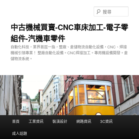
跳
至
搜
主
尋
要
中古機械買賣-CNC車床加工-電子零
內
組件-汽機車零件
容
自動化科技，業界首屈一指，整廠、倉儲物流自動化設備，CNC、焊接
機械引領專業！ 整廠自動化設備。CNC焊接加工。專用機設備開發。倉
儲物流系統。
主
首頁
工業資訊
裝潢設計
網路資訊
3C資訊
要
選
成人話題
單