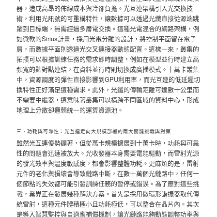
器，造成高昂的佈線成本與冷卻負擔。光互連架構引入光交換技
術，利用光訊號的可重構特性，讓數據可以透過光纖直接從源端跳
躍到目標端，無需經過多層電交換。這種光電混合的網路架構，例
如微軟的Sirius計畫，採用光電分離的設計，將控制平面留在電子
層，而數據平面則透過光交叉連接器動態配置。這樣一來，叢集的
拓撲可以根據訓練任務的需求即時調整，例如在模型並行時建立高
頻寬的點對點連結，在資料並行時則切換成廣播模式。十萬卡叢集
中，資源調度的彈性直接影響到GPU利用率，而光互連的低延遲切
換特性正好滿足這種需求。此外，光纖的傳輸距離可達數十公里而
不需要中繼器，這意味著叢集可以橫跨不同區域的資料中心，形成
地理上分散卻邏輯統一的運算資源池。
三、功耗與可靠性：光互連走向大規模部署的兩大關鍵挑戰與對策
雖然光互連優勢顯著，但從萬卡規模擴展到十萬卡時，功耗與可靠
性的問題會迅速被放大。光收發器本身需要電能驅動，而雷射光源
的發光效率與溫度敏感度，都會影響整體功耗。更麻煩的是，雷射
元件的老化與損壞會導致鏈路中斷，在數十萬個光鏈路中，任何一
個節點的失效都可能引發訓練任務的暫停或錯誤。為了應對這些挑
戰，業界正在發展幾種解決方案。首先是採用微環形諧振器取代傳
統雷射，這種元件體積極小且功耗極低，可以整合在晶片內。其次
是導入智慧監控與自適應補償機制，讓光鏈路能夠動態調整功率與