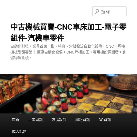
跳
至
搜
主
尋
要
中古機械買賣-CNC車床加工-電子零
內
組件-汽機車零件
容
自動化科技，業界首屈一指，整廠、倉儲物流自動化設備，CNC、焊接
機械引領專業！ 整廠自動化設備。CNC焊接加工。專用機設備開發。倉
儲物流系統。
主
首頁
工業資訊
裝潢設計
網路資訊
3C資訊
要
選
成人話題
單