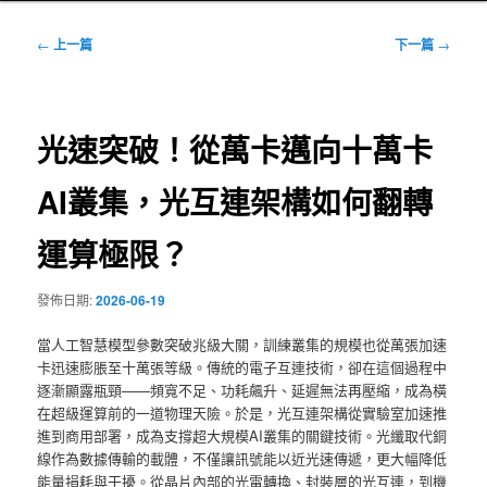
文
←
上一篇
下一篇
→
章
導
覽
光速突破！從萬卡邁向十萬卡
AI叢集，光互連架構如何翻轉
運算極限？
發佈日期:
2026-06-19
當人工智慧模型參數突破兆級大關，訓練叢集的規模也從萬張加速
卡迅速膨脹至十萬張等級。傳統的電子互連技術，卻在這個過程中
逐漸顯露瓶頸——頻寬不足、功耗飆升、延遲無法再壓縮，成為橫
在超級運算前的一道物理天險。於是，光互連架構從實驗室加速推
進到商用部署，成為支撐超大規模AI叢集的關鍵技術。光纖取代銅
線作為數據傳輸的載體，不僅讓訊號能以近光速傳遞，更大幅降低
能量損耗與干擾。從晶片內部的光電轉換、封裝層的光互連，到機