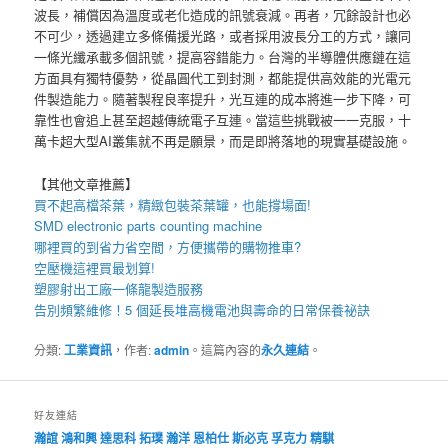
波長，補償因為溫度或老化造成的訊號衰減。再者，冗餘設計也必
不可少，透過建立多條備援光路，或者採用波長分工的方式，讓同
一條光纖承載多個訊號，提高容錯能力。台灣的半導體供應鏈在這
方面具有獨特優勢，從晶圓代工到封測，都能提供高效能的光電元
件製造能力。隨著製程良率提升，光互連的成本將進一步下降，可
靠性也會追上甚至超越傳統電子互連。當這些挑戰被一一克服，十
萬卡超大型AI叢集就不再是願景，而是即將落地的現實基礎設施。
【其他文章推薦】
買不起高檔茶葉，精緻包裝
茶葉罐
，也能撐場面!
SMD electronic parts counting machine
哪裡買的到省力省空間，方便攜帶的
購物推車
?
空壓機
這裡買最划算!
塑膠射出工廠
一條龍製造服務
告別頻繁維修！5 個延長
堆高機
電池與壽命的日常保養祕訣
分類:
工業資訊
，作者:
admin
。這篇內容的
永久連結
。
好友連結
瀚誼
鴻和興
達思科
拓璞
瀚洋
恩柏仕
斯必克
孚克力
精騏