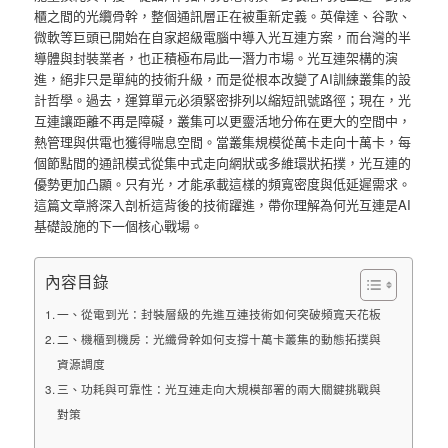
櫃之間的光纜骨幹，整個通訊層正在被重新定義。英偉達、谷歌、
微軟等巨頭已開始在自家超級電腦中導入光互連方案，而台灣的半
導體與封裝業者，也正積極布局此一潛力市場。光互連架構的演
進，絕非只是單純的技術升級，而是從根本改變了AI訓練叢集的設
計哲學。過去，運算單元必須緊密排列以縮短訊號路徑；現在，光
互連讓距離不再是障礙，叢集可以更靈活地分佈在更大的空間中，
熱管理與供電也獲得喘息空間。當叢集規模從萬卡走向十萬卡，每
個節點間的通訊模式從集中式走向網狀或多維環狀拓撲，光互連的
優勢更加凸顯。只有光，才能承載這樣的頻寬密度與低延遲需求。
這篇文章將深入剖析這背後的技術躍進，帶你理解為何光互連是AI
基礎設施的下一個核心戰場。
內容目錄
一、從電到光：封裝層級的先進互連技術如何突破頻寬天花板
二、機櫃到機房：光纖骨幹如何支撐十萬卡叢集的動態拓撲與
資源調度
三、功耗與可靠性：光互連走向大規模部署的兩大關鍵挑戰與
對策