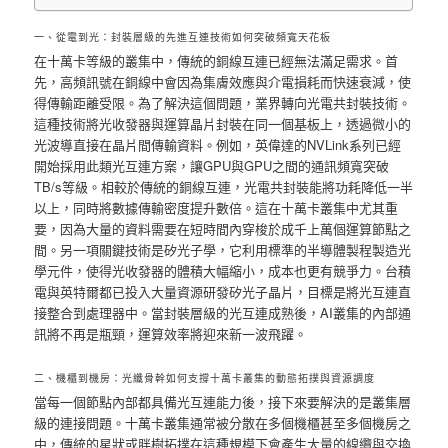
一、從電到光：封裝層級的先進互連技術如何突破頻寬天花板
在十萬卡等級的叢集中，傳統的銅線互連已經無法滿足需求。首
先，高頻訊號在銅線中會因為集膚效應與介電損耗而快速衰減，使
得傳輸距離受限。為了解決這個問題，業界轉向光電共封裝技術。
這種技術將光收發器與運算晶片封裝在同一個基板上，透過微小的
光波導直接在晶片間傳輸資料。例如，英偉達的NVLink系列已經
開始採用此類光互連方案，讓GPU與GPU之間的通訊頻寬突破
TB/s等級。相較於傳統的銅線互連，光電共封裝能將功耗降低一半
以上，同時將數據傳輸密度提升數倍。這在十萬卡叢集中尤其重
要，因為大量的資料需要在短時間內穿梭於成千上萬個運算節點之
間。另一項關鍵技術是矽光子學，它利用標準的半導體製程製造光
學元件，使得光收發器的體積大幅縮小，成本也更有競爭力。台積
電與英特爾都已投入大量資源研發矽光子晶片，目標是將光互連直
接整合到處理器中。當封裝層級的光互連成熟後，AI叢集的內部通
訊將不再是瓶頸，運算效率將迎來新一波飛躍。
二、機櫃到機房：光纖骨幹如何支撐十萬卡叢集的動態拓撲與資源調度
當每一個節點內部都具備光互連能力後，接下來要解決的是叢集層
級的連接問題。十萬卡叢集通常被分散在多個機櫃甚至多個機房之
中，傳統的星狀或胖樹拓撲在這種規模下會產生大量的線纜與交換