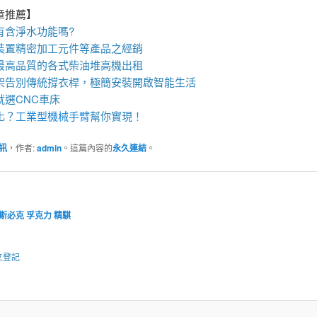
章推薦】
有含淨水功能嗎?
裝
置
精密加工元件等產品之經銷
最高品質的各式柴油
堆高機
出租
架
告別傳統撐衣桿，極簡安裝開啟智能生活
就選
CNC車床
化？
工業型機械手臂
幫你實現！
訊
，作者:
admin
。這篇內容的
永久連結
。
斯必克
孚克力
精騏
立登記