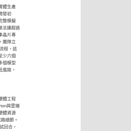
實體生產
開發初
完整模擬
做法讓超過
車晶片專
，團隊立
流程，這
至少六個
多個模型
低風險，
硬體工程
hon與雲端
硬體資源
電路細節。
試回合，