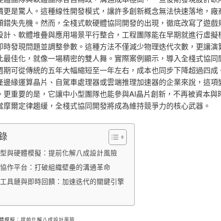
價更是驚人。這種線性開發模式，讓許多創新概念無法快速落地，廠
頻錯失先機。然而，全棧式軟硬體協同開發的出現，徹底改寫了遊戲
設計、軟體堆疊與應用場景平行整合，工程團隊能在早期就進行虛擬
即時發現問題並調整參數。這種方法不僅減少物理迭代次數，更讓演
此最佳化，就像一場精密的雙人舞。實際案例顯示，導入全棧式協同開
週期可從傳統的五年大幅縮短至一年左右，成本也同步下降超過四成
產邊緣運算晶片、自駕車處理器或雲端推理加速器的企業來說，這項
。更重要的是，它讓中小型團隊也能參與AI晶片創新，不再被資本與
當摩爾定律趨緩，全棧式協同開發將成為維持競爭力的核心武器。
錄
型與硬體模擬：提前化解八成設計風險
協作平台：打破組織壁壘的溝通革命
工具鏈與即時回饋：加速迭代的關鍵引擎
體模擬：提前化解八成設計風險