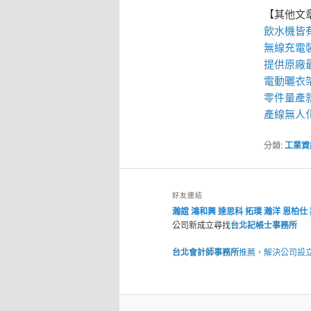
【其他文
飲水機
皆
無線充電
提供原廠
電動曬衣
零件量產
產線無人
分類:
工業資
好友連結
瀚誼
鴻和興
達思科
拓璞
瀚洋
恩柏仕
公司新成立尋找
台北記帳士事務所
台北會計師事務所
推薦，解決公司設