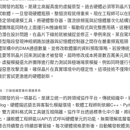
同開發的起點，是建立高擬真度的虛擬原型。過去硬體必須等到晶片
試軟體，一旦發現硬體瓶頸，整個流程就得重來。現在工程師可以在
特定領域建模工具，將硬體暫存器、匯流排頻寬與記憶體層次化結構
體團隊能同時在上面運行AI推論框架、驅動程式與完整應用碼。這種
的潛在設計問題，在晶片下線前就被捕捉並修正。舉例來說，某自駕
原型階段發現神經網路加速器與記憶體控制器之間存在嚴重頻寬瓶頸
體架構中的DMA通道數量，並修改軟體層的資料預取策略。若按傳統
能要等到晶片回來測試後才被發現，屆時修改成本將是數百萬美元與
。虛擬模擬還允許團隊進行壓力測試與極端場景模擬，例如同時運行
擬惡意攻擊流量，確保晶片在真實環境中的穩定性。這項技術不僅降
敢於嘗試更激進的硬體創新。
台：打破組織壁壘的溝通革命
同開發的另一項基石，是建立統一的跨領域協作平台。傳統組織中，
rilog、硬體描述語言與客製化模擬環境，軟體工程師則依賴C++、Pyt
，雙方資料格式與工具鏈互相隔離。協作平台透過標準化中介層，將
化，讓軟體工程師能以API方式呼叫硬體單元的功能，無需理解底層
整合持續整合/持續部署管線，每次硬體規格更新後，自動觸發軟體測