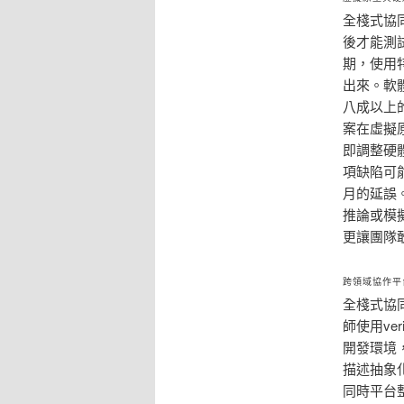
全棧式協
後才能測
期，使用
出來。軟
八成以上
案在虛擬
即調整硬
項缺陷可
月的延誤
推論或模
更讓團隊
跨領域協作平
全棧式協
師使用ve
開發環境
描述抽象
同時平台