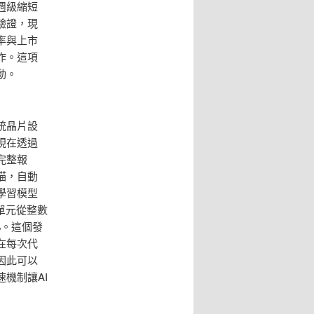
週級縮短
驗證，現
率與上市
作。這項
動。
統晶片設
現在透過
完整報
描，自動
學習模型
單元從整數
%。這個發
在每次代
因此可以
機制讓AI