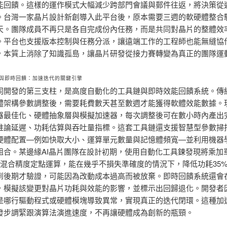
能回饋。這樣的運作模式大幅減少跨部門會議與郵件往返，將決策從
。台灣一家晶片設計新創導入此平台後，原本需要三週的軟硬體整合
天。團隊成員不再只是各自完成份內任務，而是共同對晶片的整體效
。平台也支援版本控制與任務分派，讓遠端工作的工程師也能無縫協
，本質上消除了知識孤島，讓晶片研發從接力賽轉變為真正的團隊運
與即時回饋：加速迭代的關鍵引擎
同開發的第三支柱，是高度自動化的工具鏈與即時效能回饋系統。傳
體架構參數調整後，需要耗費數天甚至數週才能獲得軟體效能數據。
器最佳化、硬體抽象層與模擬加速器，每次調整後可在數小時內產出
推論延遲、功耗估算與吞吐量指標。這套工具鏈還支援智慧型參數掃
硬體配置—例如快取大小、運算單元數量與記憶體頻寬—並利用機器
組合。某邊緣AI晶片團隊在設計初期，使用自動化工具鍊發現將乘加
為混合精度定點運算，能在幾乎不損失準確度的情況下，降低功耗35
到後期才驗證，可能因為改動成本過高而被放棄。即時回饋系統還會
，模擬該變更對晶片功耗與效能的影響，並標示出回歸退化。開發者
是哪行驅動程式或硬體模塊導致異常，實現真正的迭代閉環。這種加速
發步調緊跟演算法演進速度，不再讓硬體成為創新的瓶頸。