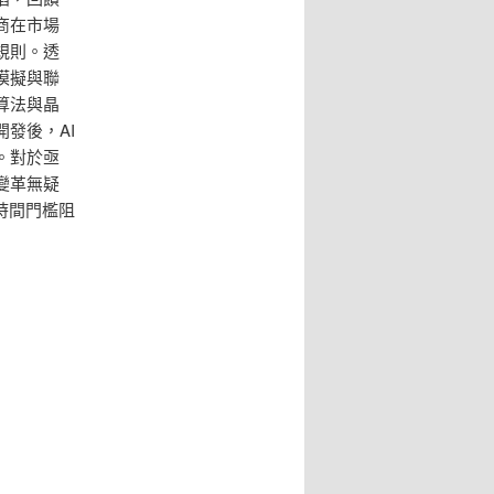
商在市場
規則。透
模擬與聯
算法與晶
發後，AI
。對於亟
變革無疑
時間門檻阻