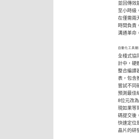
並回傳效
至小時級
在僅需兩
時間負責
溝通革命
自動化工具鏈
全棧式協
計中，硬
整合編譯
表，包含
嘗試不同
預測最佳
8位元改
現如果等
碼提交後
快速定位
晶片的研