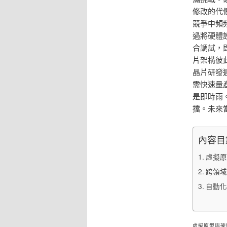
修改的代
競爭中頻
過將硬體
合調試，
片架構彼
晶片研發
需快速量
是即時雨
擋。未來
內容目
虛擬原
跨領域
自動化
虛擬原型與硬