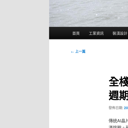
主
首頁
工業資訊
裝潢設計
要
選
單
文
←
上一篇
章
導
覽
全棧
週
發佈日期:
20
傳統AI
滿挑戰。