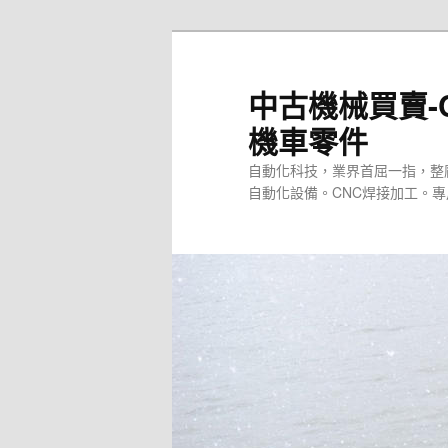
跳
至
主
中古機械買賣-
要
機車零件
內
容
自動化科技，業界首屈一指，整
自動化設備。CNC焊接加工。