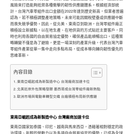
風險來打造能夠抵禦各種衝擊的韌性供應鏈體系。根據經濟部統
計，台灣汽車零組件出口金額在2022年達到歷史新高，但業者普遍
認為，若不積極調整產地策略，未來可能因關稅壁壘或供應鏈中斷
而喪失競爭優勢。因此，從北美、東南亞到歐洲，台灣零組件廠正
積極設立新據點，以在地生產、在地供貨的方式貼近主要客戶，同
時也利用各國的自由貿易協定優勢，確保產品能順暢出口。這種策
略轉變不僅是為了避險，更是一場深刻的產業升級，代表台灣汽車
零組件產業從單一集中走向多點布局，從成本導向轉向韌性優先的
思維革新。
內容目錄
東南亞崛起成為新製造中心 台灣廠商加速卡位
北美近岸外包策略發酵 墨西哥成台灣零組件廠新熱點
歐洲市場與電動車轉型交織 台廠積極布局新供應鏈
東南亞崛起成為新製造中心 台灣廠商加速卡位
東南亞國家如泰國、印尼、越南與馬來西亞，憑藉著相對穩定的政
治環境、年輕的勞動力以及多項自由貿易協定的優勢，已成為全球