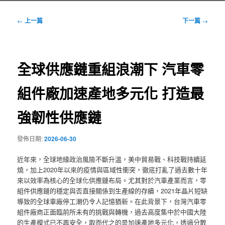
文
←
上一篇
下一篇
→
章
導
覽
全球供應鏈重組浪潮下 汽車零
組件廠加速產地多元化 打造最
強韌性供應鏈
發佈日期:
2026-06-30
近年來，全球地緣政治風險不斷升溫，美中貿易戰、科技戰持續延
燒，加上2020年以來的疫情與區域性衝突，徹底打亂了過去數十年
來以效率為核心的全球化供應鏈布局。尤其對於汽車產業而言，零
組件供應鏈的穩定與否直接關係到生產線的存續，2021年晶片短缺
導致的全球車廠停工潮仍令人記憶猶新。在此背景下，台灣汽車零
組件廠商正面臨前所未有的挑戰與轉機，過去高度集中於中國大陸
的生產模式已不再安全，取而代之的是加速產地多元化，透過分散