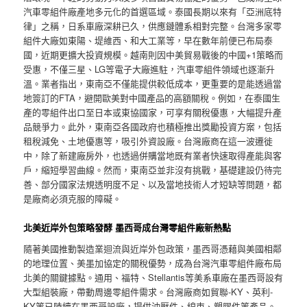
汽車零組件廠產地多元化的首選區域。泰國長期以來有「亞洲底特
律」之稱，日系車廠深耕已久，供應鏈體系相對完整。台灣多家零
組件大廠如東陽、堤維西、和大工業等，早在數年前便已布局泰
國，近期更擴大投資規模。越南則因中美貿易戰後的中國+1策略而
受惠，不僅三星、LG等電子大廠進駐，汽車零組件領域也逐漸升
溫。業者指出，東南亞不僅能提供較低成本，更重要的是能透過當
地簽訂的FTA，避開歐美對中國產品的高額關稅。例如，在泰國生
產的零組件出口至日本或東協國家，可享有關稅優惠，大幅提升產
品競爭力。此外，東南亞各國政府也積極推出獎勵投資方案，包括
租稅減免、土地優惠等，吸引外資設廠。台灣廠商在這一波遷徙
中，除了新建廠房外，也透過併購當地既有業者快速取得產能與客
戶，縮短學習曲線。然而，東南亞並非沒有挑戰，基礎建設仍待完
善、部分國家法規透明度不足、以及當地技術人才短缺等問題，都
是廠商必須克服的障礙。
北美近岸外包策略發酵 墨西哥成台灣零組件廠新熱點
隨著美國推動製造業迴流與近岸外包政策，墨西哥憑藉與美國相鄰
的地理位置、美墨加協定的關稅優勢，成為台灣汽車零組件廠布局
北美的關鍵據點。通用、福特、Stellantis等美系車廠在墨西哥設有
大型組裝廠，帶動周邊零組件需求。台灣廠商如貿聯-KY、英利-
KY等已陸續在墨西哥設廠，提供沖壓件、線束、塑膠件等產品。