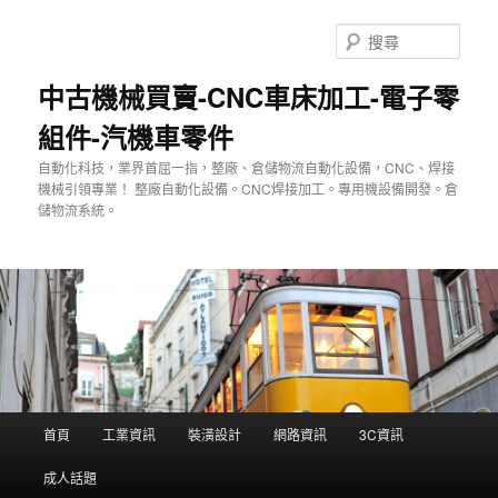
跳
至
搜
主
尋
要
中古機械買賣-CNC車床加工-電子零
內
組件-汽機車零件
容
自動化科技，業界首屈一指，整廠、倉儲物流自動化設備，CNC、焊接
機械引領專業！ 整廠自動化設備。CNC焊接加工。專用機設備開發。倉
儲物流系統。
主
首頁
工業資訊
裝潢設計
網路資訊
3C資訊
要
選
成人話題
單