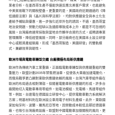
業者分析，在墨西哥生產不僅能快速反應北美客戶需求，也能避免
中美貿易戰下的關稅壁壘。更重要的是，美國政府近期通過的《降
低通膨法案》與《晶片與科學法案》，均對供應鏈安全與本土化生
產給予補貼與優惠，進一步強化近岸外包的誘因。不過，墨西哥當
地治安問題、勞動力短缺以及通膨導致成本上升，都是不可忽視的
風險。台灣廠商通常採取與當地合作夥伴合資的方式，或聘請專業
管理團隊，降低經營風險。同時，部分廠商也在美國本土設立研發
中心或輕資產組裝廠，形成「墨西哥製造、美國研發」的雙軌模
式，兼顧效率與韌性。
歐洲市場與電動車轉型交織 台廠積極布局新供應鏈
歐洲作為傳統汽車工業重鎮，正面臨電動車轉型與供應鏈重組的雙
重壓力。歐盟計劃2035年禁售燃油車，促使各大車廠加速電動化，
而俄烏戰爭更凸顯對東歐供應鏈依賴的風險。台灣汽車零組件廠在
歐洲的布局過去相對薄弱，但隨著電動車新供應鏈的形成，許多台
廠開始切入電動車專用零組件，如電池模組、充電樁、馬達零組件
等。例如，台達電在德國設立研發中心，提供電動車動力系統解決
方案；明基材料則在歐洲設立車用電子材料生產線。此外，東歐國
家如匈牙利、波蘭、羅馬尼亞等地，因勞動成本較低且鄰近德國車
廠，也吸引台灣廠商設廠。歐盟對中國電動車加徵關稅的風向，更