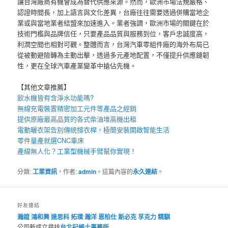
讓台灣廠商有機會成為替代供應來源。然而，歐洲市場法規嚴格、
認證時間長，加上語言與文化差異，台廠往往需要透過併購當地企
業或與當地業者結盟來加速進入。業者強調，歐洲市場的關鍵在於
技術門檻與品牌信任，只要產品品質與服務到位，客戶忠誠度高，
利潤空間也相對可觀。整體而言，台灣汽車零組件廠的海外布局已
從被動避險轉為主動出擊，透過多元產地配置，不僅提升供應鏈韌
性，更在全球汽車產業變革中搶佔先機。
【其他文章推薦】
飲水機
皆有含淨水功能嗎?
無線充電裝
置
精密加工元件等產品之經銷
提供原廠最高品質的各式柴油
堆高機
出租
電動曬衣架
告別傳統撐衣桿，極簡安裝開啟智能生活
零件量產就選
CNC車床
產線無人化？
工業型機械手臂
幫你實現！
分類:
工業資訊
，作者:
admin
。這篇內容的
永久連結
。
好友連結
瀚誼
鴻和興
達思科
拓璞
瀚洋
恩柏仕
斯必克
孚克力
精騏
公司新成立尋找
台北記帳士事務所