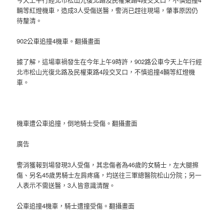
輛等紅燈機車，造成3人受傷送醫，警消已趕往現場，肇事原因仍
待釐清。
902公車追撞4機車。翻攝畫面
據了解，這場車禍發生在今年上午9時許，902路公車今天上午行經
北市松山光復北路及民權東路4段交叉口，不慎追撞4輛等紅燈機
車。
機車遭公車追撞，倒地騎士受傷。翻攝畫面
廣告
警消獲報到場發現3人受傷，其忠傷者為46歲的女騎士，左大腿擦
傷、另名45歲男騎士左肩疼痛，均送往三軍總醫院松山分院；另一
人表示不需送醫，3人皆意識清醒。
公車追撞4機車，騎士遭撞受傷。翻攝畫面