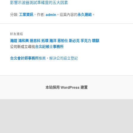
影響
示波器
測試準確度的五大因素
分類:
工業資訊
，作者:
admin
。這篇內容的
永久連結
。
好友連結
瀚誼
鴻和興
達思科
拓璞
瀚洋
恩柏仕
斯必克
孚克力
精騏
公司新成立尋找
台北記帳士事務所
台北會計師事務所
推薦，解決公司設立登記
本站採用 WordPress 建置