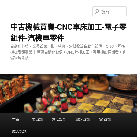
跳
至
搜
主
尋
要
中古機械買賣-CNC車床加工-電子零
內
組件-汽機車零件
容
自動化科技，業界首屈一指，整廠、倉儲物流自動化設備，CNC、焊接
機械引領專業！ 整廠自動化設備。CNC焊接加工。專用機設備開發。倉
儲物流系統。
主
首頁
工業資訊
裝潢設計
網路資訊
3C資訊
要
選
成人話題
單