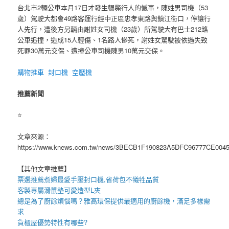
台北市2輛公車本月17日才發生輾斃行人的憾事，陳姓男司機（53
歲）駕駛大都會49路客運行經中正區忠孝東路與鎮江街口，停讓行
人先行，遭後方另輛由謝姓女司機（23歲）所駕駛大有巴士212路
公車追撞，造成15人輕傷、1名路人慘死，謝姓女駕駛被依過失致
死罪30萬元交保、遭撞公車司機陳男10萬元交保。
購物推車
封口機
空壓機
推薦新聞
⭐️
文章來源：
https://www.knews.com.tw/news/3BECB1F190823A5DFC96777CE004
【其他文章推薦】
票選推薦煮婦最愛手壓
封口機
,省荷包不犧牲品質
客製專屬
滑鼠墊
可愛造型
L夾
總是為了廚餘煩惱嗎？雅高環保提供最適用的
廚餘機
，滿足多樣需
求
貨櫃屋
優勢特性有哪些?