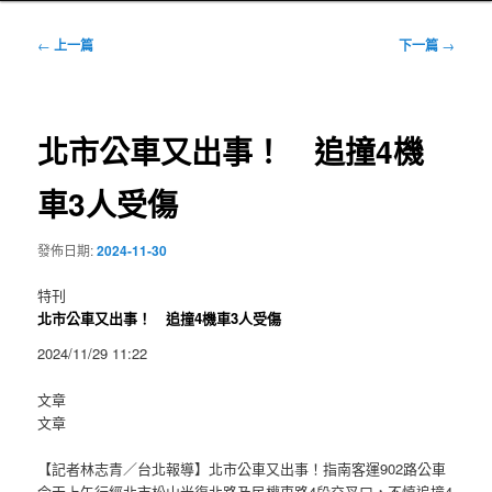
文
←
上一篇
下一篇
→
章
導
覽
北市公車又出事！ 追撞4機
車3人受傷
發佈日期:
2024-11-30
特刊
北市公車又出事！ 追撞4機車3人受傷
2024/11/29 11:22
文章
文章
【記者林志青／台北報導】北市公車又出事！指南客運902路公車
今天上午行經北市松山光復北路及民權東路4段交叉口，不慎追撞4