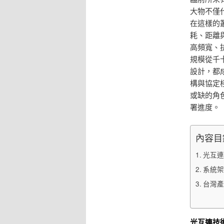
大物不僅
在這樣的
耗、距離
高頻寬、
規模從千
設計，都
構與協定
或缺的角
署進度。
內容目
光互連
系統架
台灣產
光互連技