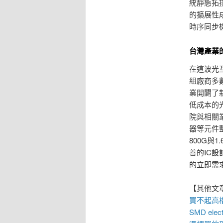
統靜態拓
的擴展性
時序同步
台灣產業
在這波光
組廠商多
業開闢了
低成本的
院與相關
器等元件
800G
善的IC
的立即需
【其他文
買不起高
SMD elect