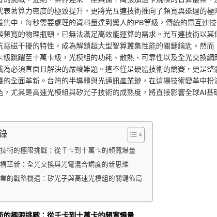
代表著算力密度的極致提升，更將光互連技術推向了頻寬與延遲的極
叢集中，每秒需要處理的資料量達到驚人的PB等級，傳統的電互連技
與頻寬的物理瓶頸，已無法滿足高效能運算的需求。光互連技術以其
抗電磁干擾的特性，成為解鎖超大型智算叢集性能的關鍵鑰匙。然而
卡級跳躍至十萬卡級，光模組的功耗、散熱、可靠性以及全光交換網
成為必須直面且解決的嚴峻難題。這不僅是硬體技術的競賽，更是整
棧的全面革新。台灣的半導體與光通訊產業鏈，在這場技術變革中扮
色，尤其是高速光模組與矽光子技術的成熟度，將直接影響全球AI基
錄
技術的極限挑戰：從千卡到十萬卡的頻寬爆量
構革新：全光交換與光電混合調度的新思維
業的戰略機遇：矽光子與高速光模組的關鍵佈局
術的極限挑戰：從千卡到十萬卡的頻寬爆量