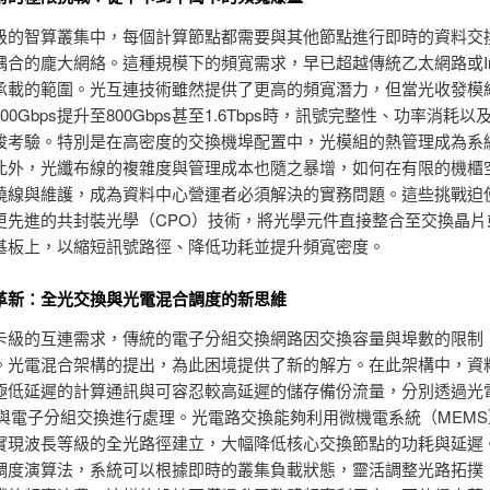
級的智算叢集中，每個計算節點都需要與其他節點進行即時的資料交
合的龐大網絡。這種規模下的頻寬需求，早已超越傳統乙太網路或Infin
承載的範圍。光互連技術雖然提供了更高的頻寬潛力，但當光收發模
00Gbps提升至800Gbps甚至1.6Tbps時，訊號完整性、功率消耗
峻考驗。特別是在高密度的交換機埠配置中，光模組的熱管理成為系
此外，光纖布線的複雜度與管理成本也隨之暴增，如何在有限的機櫃
繞線與維護，成為資料中心營運者必須解決的實務問題。這些挑戰迫
更先進的共封裝光學（CPO）技術，將光學元件直接整合至交換晶片
基板上，以縮短訊號路徑、降低功耗並提升頻寬密度。
革新：全光交換與光電混合調度的新思維
卡級的互連需求，傳統的電子分組交換網路因交換容量與埠數的限制
。光電混合架構的提出，為此困境提供了新的解方。在此架構中，資
極低延遲的計算通訊與可容忍較高延遲的儲存備份流量，分別透過光
）與電子分組交換進行處理。光電路交換能夠利用微機電系統（MEM
實現波長等級的全光路徑建立，大幅降低核心交換節點的功耗與延遲
調度演算法，系統可以根據即時的叢集負載狀態，靈活調整光路拓撲