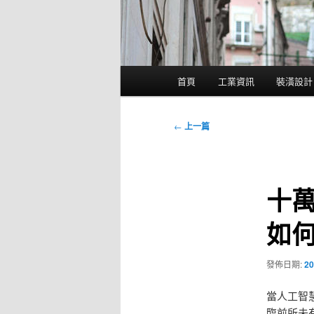
主
首頁
工業資訊
裝潢設計
要
選
單
文
←
上一篇
章
導
覽
十
如
發佈日期:
20
當人工智
臨前所未