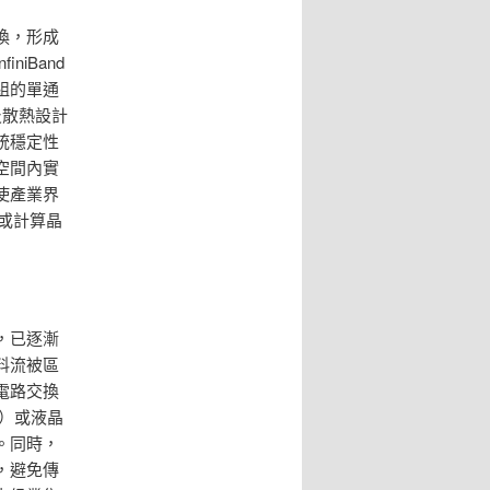
換，形成
iBand
組的單通
以及散熱設計
統穩定性
空間內實
使產業界
或計算晶
，已逐漸
料流被區
電路交換
S）或液晶
。同時，
，避免傳