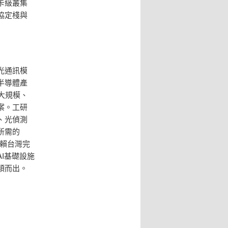
卡級叢集
協定棧與
光通訊模
半導體產
大規模、
案。工研
、光偵測
所需的
仰賴台灣完
I基礎設施
穎而出。