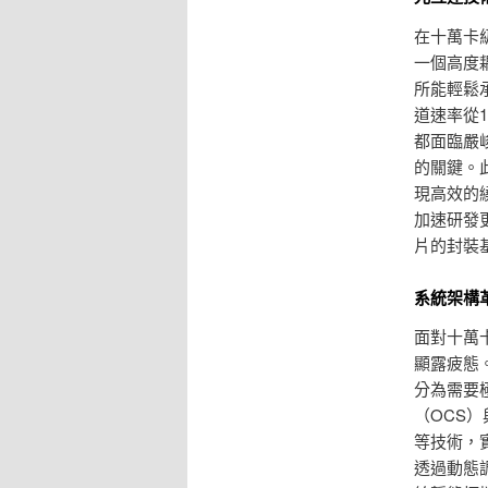
在十萬卡
一個高度耦
所能輕鬆
道速率從1
都面臨嚴
的關鍵。
現高效的
加速研發
片的封裝
系統架構
面對十萬
顯露疲態
分為需要
（OCS
等技術，
透過動態