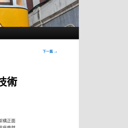
下一篇
→
技術
架構正面
這座龐然