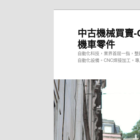
跳
至
主
中古機械買賣-
要
機車零件
內
容
自動化科技，業界首屈一指，整
自動化設備。CNC焊接加工。