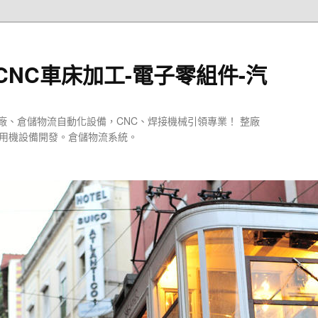
CNC車床加工-電子零組件-汽
廠、倉儲物流自動化設備，CNC、焊接機械引領專業！ 整廠
專用機設備開發。倉儲物流系統。