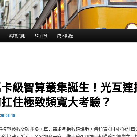
網路資訊
3C資訊
成人話題
萬卡級智算叢集誕生！光互連
何扛住極致頻寬大考驗？
26-06-18
慧模型參數突破兆級，算力需求呈指數級爆發，傳統資料中心的計算
有的挑戰。近期，業界迎來一座具備十萬張加速卡規模的智算叢集，