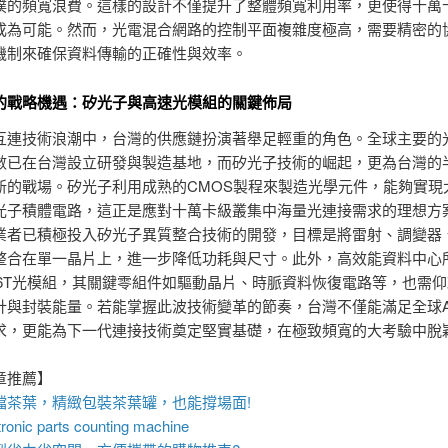
撲的頻寬浪費。這樣的設計不僅提升了整體頻寬利用率，更使得十萬
成為可能。然而，光電混合網路的控制平面複雜度極高，需要精密的
機制來確保資料傳輸的正確性與效率。
的戰略機遇：矽光子與高速光模組的關鍵佈局
互連技術浪潮中，台灣的供應鏈扮演著舉足輕重的角色。全球主要的
數已在台灣設立研發與製造基地，而矽光子技術的崛起，更為台灣的
新的戰場。矽光子利用成熟的CMOS製程來製造光學元件，能夠實現
光子積體電路，這正是應對十萬卡級叢集中海量光連接需求的理想方
業者已積極投入矽光子異質整合技術的開發，目標是將雷射、調變器
整合在單一晶片上，進一步降低功耗與尺寸。此外，高效能資料中心
與1.6T光模組，其關鍵零組件如驅動晶片、時脈資料恢復電路等，也需
設計與封裝能量。若能掌握此波技術變革的節奏，台灣不僅能滿足全球A
求，更能為下一代連接技術奠定堅實基礎，在極致頻寬的大考驗中脫
章推薦】
檔茶葉，精緻包裝
茶葉罐
，也能撐場面!
ronic parts counting machine