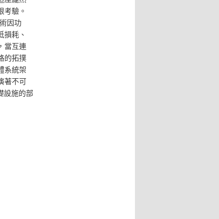
限考驗。
術因功
低損耗、
，當互連
路的拓撲
體系統架
演著不可
礎設施的部