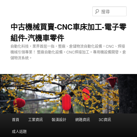
跳
至
搜
主
尋
要
中古機械買賣-CNC車床加工-電子零
內
組件-汽機車零件
容
自動化科技，業界首屈一指，整廠、倉儲物流自動化設備，CNC、焊接
機械引領專業！ 整廠自動化設備。CNC焊接加工。專用機設備開發。倉
儲物流系統。
主
首頁
工業資訊
裝潢設計
網路資訊
3C資訊
要
選
成人話題
單