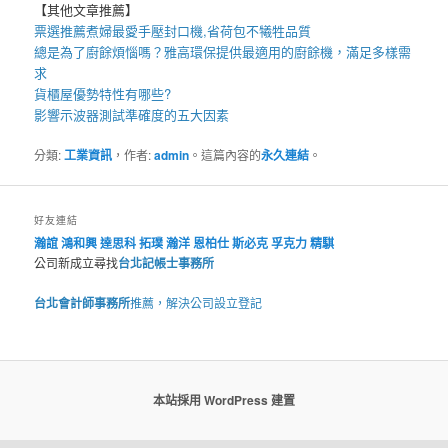
【其他文章推薦】
票選推薦煮婦最愛手壓
封口機
,省荷包不犧牲品質
總是為了廚餘煩惱嗎？雅高環保提供最適用的
廚餘機
，滿足多樣需
求
貨櫃屋
優勢特性有哪些?
影響
示波器
測試準確度的五大因素
分類:
工業資訊
，作者:
admin
。這篇內容的
永久連結
。
好友連結
瀚誼
鴻和興
達思科
拓璞
瀚洋
恩柏仕
斯必克
孚克力
精騏
公司新成立尋找
台北記帳士事務所
台北會計師事務所
推薦，解決公司設立登記
本站採用 WordPress 建置