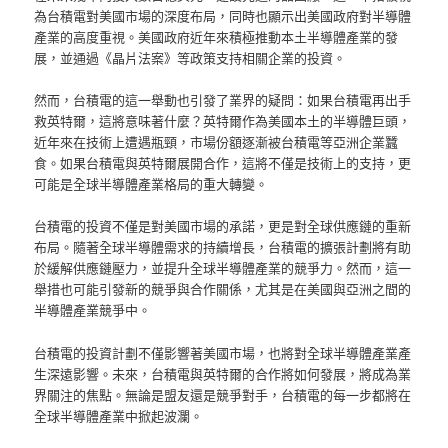
為台積電對美國市場的深度布局，同時也顯示出美國政府對半導體
產業的高度重視。美國政府近年來積極推動本土半導體產業的發
展，並通過《晶片法案》等政策支持相關企業的投資。
然而，台積電的這一舉動也引發了業界的疑問：如果台積電再出手
救英特爾，這將意味著什麼？英特爾作為美國本土的半導體巨頭，
近年來在技術上遭遇瓶頸，市場份額逐漸被台積電等亞洲企業蠶
食。如果台積電與英特爾展開合作，這將不僅是技術上的支持，更
可能是全球半導體產業格局的重大轉變。
台積電的投資不僅是對美國市場的承諾，更是對全球供應鏈的重新
布局。隨著全球半導體需求的持續增長，台積電的擴張計劃將有助
於緩解供應鏈壓力，並提升全球半導體產業的競爭力。然而，這一
舉措也可能引發新的競爭與合作關係，尤其是在美國與亞洲之間的
半導體產業競爭中。
台積電的投資計劃不僅影響著美國市場，也將對全球半導體產業產
生深遠影響。未來，台積電與英特爾的合作將如何發展，將成為業
界關注的焦點。無論是盟友還是競爭對手，台積電的每一步都將在
全球半導體產業中掀起波瀾。