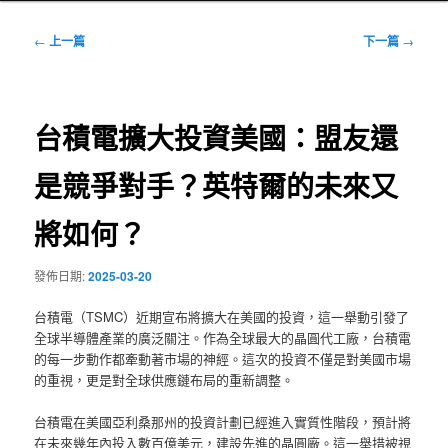
文
←
上一篇
下一篇
→
章
導
覽
台積電擴大投資美國：盟友還
是競爭對手？英特爾的未來又
將如何？
發佈日期:
2025-03-20
台積電（TSMC）近期宣布將擴大在美國的投資，這一舉動引發了
全球半導體產業的廣泛關注。作為全球最大的晶圓代工廠，台積電
的每一步動作都牽動著市場的神經。這次的投資不僅是對美國市場
的重視，更是對全球供應鏈布局的重新調整。
台積電在美國亞利桑那州的投資計劃已經進入實質性階段，預計將
在未來幾年內投入數百億美元，建設先進的晶圓廠。這一舉措被視