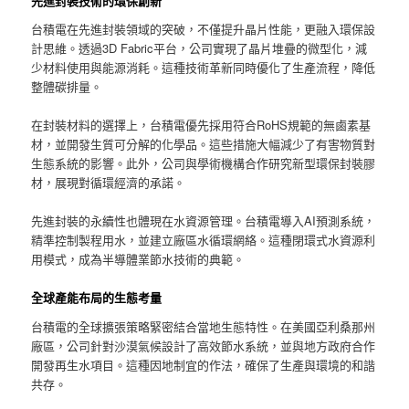
先進封裝技術的環保創新
台積電在先進封裝領域的突破，不僅提升晶片性能，更融入環保設
計思維。透過3D Fabric平台，公司實現了晶片堆疊的微型化，減
少材料使用與能源消耗。這種技術革新同時優化了生產流程，降低
整體碳排量。
在封裝材料的選擇上，台積電優先採用符合RoHS規範的無鹵素基
材，並開發生質可分解的化學品。這些措施大幅減少了有害物質對
生態系統的影響。此外，公司與學術機構合作研究新型環保封裝膠
材，展現對循環經濟的承諾。
先進封裝的永續性也體現在水資源管理。台積電導入AI預測系統，
精準控制製程用水，並建立廠區水循環網絡。這種閉環式水資源利
用模式，成為半導體業節水技術的典範。
全球產能布局的生態考量
台積電的全球擴張策略緊密結合當地生態特性。在美國亞利桑那州
廠區，公司針對沙漠氣候設計了高效節水系統，並與地方政府合作
開發再生水項目。這種因地制宜的作法，確保了生產與環境的和諧
共存。