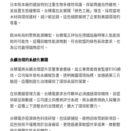
日本熊本廠的建設特別注重生物多樣性保護，保留周邊自然棲地，
並設置生態緩衝區。台積電在此實踐「綠色工廠」理念，採用當地
木材與環保建材，減少碳足跡。這些細節展現了企業對異國環境的
尊重。
歐洲布局則聚焦能源轉型，台積電正評估在德國設廠時導入氫能技
術的可能性。這種前瞻性能源規劃，符合歐盟的綠色新政要求，也
為公司贏得國際認可。
永續治理的系統化實踐
台積電將永續治理提升至董事會層級，設立專責委員會監督ESG績
效。公司每年發布永續報告書，透明揭露環境指標，並通過第三方
驗證。這種制度化治理確保了環保承諾的落實。
在供應鏈管理方面，台積電要求合作夥伴必須通過環保稽核，並提
供碳足跡數據。公司建立供應商評分系統，將永續表現納入採購決
策。這種上下游整合的治理模式，擴大了環保影響力。
台積電亦投資綠色科技研發，包括碳捕捉、廢熱回收等創新項目。
這些技術不僅應用於自身廠區，更透過產業聯盟共享成果，推動整
個半導體生態系的轉型。