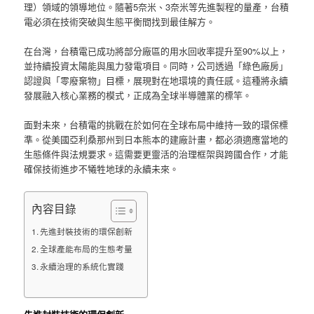
理）領域的領導地位。隨著5奈米、3奈米等先進製程的量產，台積
電必須在技術突破與生態平衡間找到最佳解方。
在台灣，台積電已成功將部分廠區的用水回收率提升至90%以上，
並持續投資太陽能與風力發電項目。同時，公司透過「綠色廠房」
認證與「零廢棄物」目標，展現對在地環境的責任感。這種將永續
發展融入核心業務的模式，正成為全球半導體業的標竿。
面對未來，台積電的挑戰在於如何在全球布局中維持一致的環保標
準。從美國亞利桑那州到日本熊本的建廠計畫，都必須適應當地的
生態條件與法規要求。這需要更靈活的治理框架與跨國合作，才能
確保技術進步不犧牲地球的永續未來。
內容目錄
先進封裝技術的環保創新
全球產能布局的生態考量
永續治理的系統化實踐