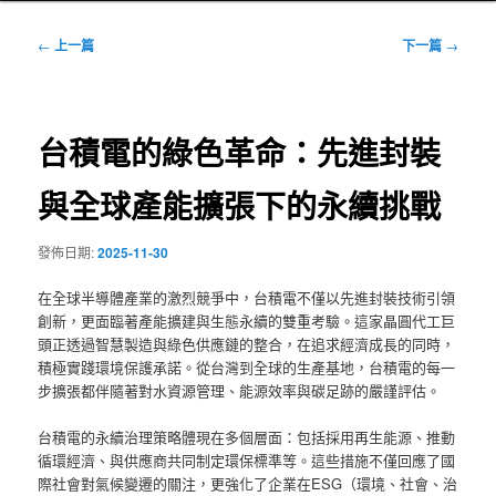
文
←
上一篇
下一篇
→
章
導
覽
台積電的綠色革命：先進封裝
與全球產能擴張下的永續挑戰
發佈日期:
2025-11-30
在全球半導體產業的激烈競爭中，台積電不僅以先進封裝技術引領
創新，更面臨著產能擴建與生態永續的雙重考驗。這家晶圓代工巨
頭正透過智慧製造與綠色供應鏈的整合，在追求經濟成長的同時，
積極實踐環境保護承諾。從台灣到全球的生產基地，台積電的每一
步擴張都伴隨著對水資源管理、能源效率與碳足跡的嚴謹評估。
台積電的永續治理策略體現在多個層面：包括採用再生能源、推動
循環經濟、與供應商共同制定環保標準等。這些措施不僅回應了國
際社會對氣候變遷的關注，更強化了企業在ESG（環境、社會、治