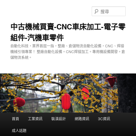
跳
至
搜
主
尋
要
中古機械買賣-CNC車床加工-電子零
內
組件-汽機車零件
容
自動化科技，業界首屈一指，整廠、倉儲物流自動化設備，CNC、焊接
機械引領專業！ 整廠自動化設備。CNC焊接加工。專用機設備開發。倉
儲物流系統。
主
首頁
工業資訊
裝潢設計
網路資訊
3C資訊
要
選
成人話題
單