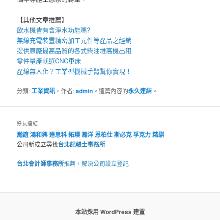
【其他文章推薦】
飲水機
皆有含淨水功能嗎?
無線充電裝
置
精密加工元件等產品之經銷
提供原廠最高品質的各式柴油
堆高機
出租
零件量產就選
CNC車床
產線無人化？
工業型機械手臂
幫你實現！
分類:
工業資訊
，作者:
admin
。這篇內容的
永久連結
。
好友連結
瀚誼
鴻和興
達思科
拓璞
瀚洋
恩柏仕
斯必克
孚克力
精騏
公司新成立尋找
台北記帳士事務所
台北會計師事務所
推薦，解決公司設立登記
本站採用 WordPress 建置