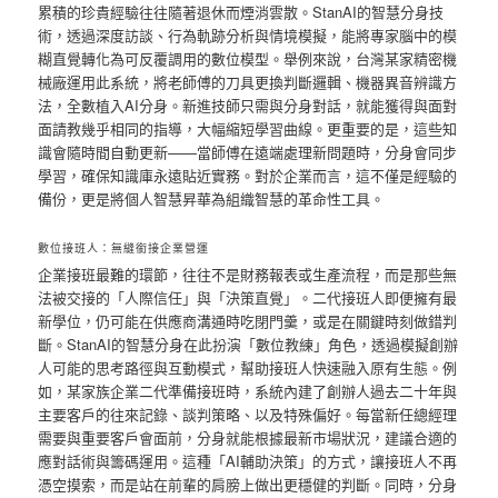
累積的珍貴經驗往往隨著退休而煙消雲散。StanAI的智慧分身技
術，透過深度訪談、行為軌跡分析與情境模擬，能將專家腦中的模
糊直覺轉化為可反覆調用的數位模型。舉例來說，台灣某家精密機
械廠運用此系統，將老師傅的刀具更換判斷邏輯、機器異音辨識方
法，全數植入AI分身。新進技師只需與分身對話，就能獲得與面對
面請教幾乎相同的指導，大幅縮短學習曲線。更重要的是，這些知
識會隨時間自動更新——當師傅在遠端處理新問題時，分身會同步
學習，確保知識庫永遠貼近實務。對於企業而言，這不僅是經驗的
備份，更是將個人智慧昇華為組織智慧的革命性工具。
數位接班人：無縫銜接企業營運
企業接班最難的環節，往往不是財務報表或生產流程，而是那些無
法被交接的「人際信任」與「決策直覺」。二代接班人即便擁有最
新學位，仍可能在供應商溝通時吃閉門羹，或是在關鍵時刻做錯判
斷。StanAI的智慧分身在此扮演「數位教練」角色，透過模擬創辦
人可能的思考路徑與互動模式，幫助接班人快速融入原有生態。例
如，某家族企業二代準備接班時，系統內建了創辦人過去二十年與
主要客戶的往來記錄、談判策略、以及特殊偏好。每當新任總經理
需要與重要客戶會面前，分身就能根據最新市場狀況，建議合適的
應對話術與籌碼運用。這種「AI輔助決策」的方式，讓接班人不再
憑空摸索，而是站在前輩的肩膀上做出更穩健的判斷。同時，分身