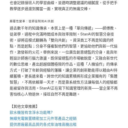
也會記錄接班人的學習曲線，並適時調整建議的細膩度，從手把手
教學逐步過渡到獨當一面，實現真正的無痛交棒。
顛覆性變革：從師徒制到AI共創
過去數千年的知識傳承，本質上是一種「單向傳遞」——師傅教、
徒弟學，過程中充滿時間成本與效率限制。StanAI的智慧分身技
術，卻將這模式翻轉為「雙向共創」。資深員工不再是知識的終
點，而是起點；分身不僅複製他們的智慧，更協助他們與新一代協
作，激發新的火花。舉例來說，一位廣告創意總監的分身，能與年
輕設計師進行腦力激盪，既保留總監的市場敏銳度，又融合新世代
的數位思維，產出超越個體極限的作品。這種「人機協作」的傳承
方式，打破了年齡與經驗的藩籬，讓企業的創新動能得以藉由AI持
續蓄積。更長遠來看，跨世代的知識累積將形成企業獨有的「集體
智慧」，不再依賴單一天才，而是靠系統性方法讓每個人的經驗都
能被留存與活用。StanAI正在寫下知識管理的新頁——當企業不再
害怕核心人物退休，接班自然不再是難題。
【其他文章推薦】
飲水機
皆有含淨水功能嗎?
無線充電裝
置
精密加工元件等產品之經銷
提供原廠最高品質的各式柴油
堆高機
出租