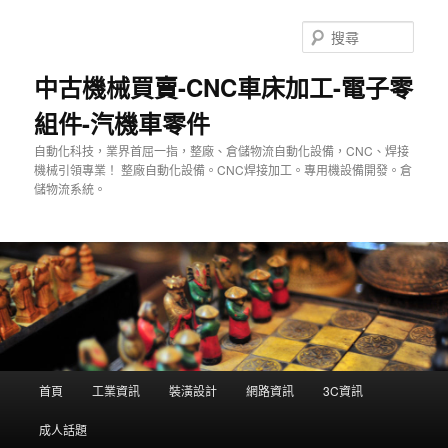
跳
至
搜
主
尋
要
中古機械買賣-CNC車床加工-電子零
內
組件-汽機車零件
容
自動化科技，業界首屈一指，整廠、倉儲物流自動化設備，CNC、焊接
機械引領專業！ 整廠自動化設備。CNC焊接加工。專用機設備開發。倉
儲物流系統。
主
首頁
工業資訊
裝潢設計
網路資訊
3C資訊
要
選
成人話題
單