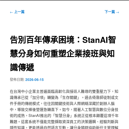
文
←
上一篇
下一篇
→
章
導
覽
告別百年傳承困境：StanAI智
慧分身如何重塑企業接班與知
識傳遞
發佈日期:
2026-06-15
在台灣中小企業主普遍面臨高齡化與接班人難尋的雙重壓力下，知
識傳承已從「加分項」轉變為「生存關鍵」。過去倚靠師徒制或文
件手冊的傳統模式，往往因關鍵技術與人際網絡深藏於創辦人腦
中，導致交棒後營運急轉直下。如今，隨著人工智慧與數位分身技
術的成熟，StanAI推出的「智慧分身」系統正從根本顛覆這項千年
難題。這套系統不僅能完整擷取資深員工的決策邏輯、經驗判斷與
隱性知識，更能透過自然語言互動，讓分身隨時協助新任主管理解