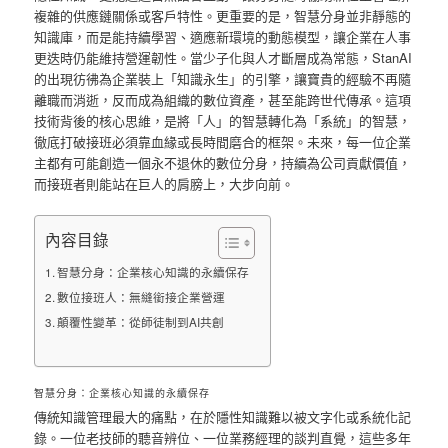
複雜的供應鏈關係或客戶特性。更重要的是，智慧分身並非靜態的
知識庫，而是能持續學習、適應新環境的動態模型，讓企業在人事
更迭時仍能維持營運韌性。當少子化與人才斷層成為常態，StanAI
的出現彷彿為企業裝上「知識永生」的引擎，讓寶貴的經驗不再隨
離職而消逝，反而成為組織的數位資產，甚至能跨世代傳承。這項
技術背後的核心思維，是將「人」的智慧轉化為「系統」的智慧，
徹底打破接班必須靠血緣或長時間磨合的框架。未來，每一位企業
主都有可能創造一個永不退休的數位分身，持續為公司貢獻價值，
而接班者則能站在巨人的肩膀上，大步向前。
內容目錄
智慧分身：企業核心知識的永續保存
數位接班人：無縫銜接企業營運
顛覆性變革：從師徒制到AI共創
智慧分身：企業核心知識的永續保存
傳統知識管理最大的痛點，在於隱性知識難以被文字化或系統化記
錄。一位老技師的聽音辨位、一位業務經理的談判直覺，這些多年