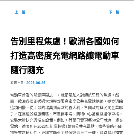
文
←
上一篇
下一篇
→
章
導
覽
告別里程焦慮！歐洲各國如何
打造高密度充電網路讓電動車
隨行隨充
發佈日期:
2026-06-26
電動車普及的關鍵障礙之一，就是駕駛人對續航里程的焦慮。然
而，歐洲各國正透過大規模部署高密度公共充電站網路，逐步消除
這項困擾。從北歐的瑞典到南歐的義大利，各國政府與民間企業聯
手，在高速公路服務區、市區停車場、購物中心甚至路邊停車格，
安裝大量快充與慢充設備。例如，荷蘭已實現每50公里就有一處充
電站，德國則在2023年新增超過1萬個公共充電點。這些策略不僅
提升充電便利性，更讓電動車主能像燃油車主一樣，隨時隨地補充