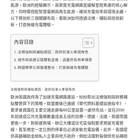
能源。歐洲的經驗顯示，高密度充電網路是緩解里程焦慮的核心解
方，同時需搭配智慧電網與再生能源，確保充電效率與環境永續。
以下將剖析三個關鍵布局，看歐洲如何透過法規、補貼與技術創
新，打造無縫充電體驗。
內容目錄
法規強制與補貼誘因：政府扮演火車頭角色
城市與高速公路雙軌並進：涵蓋所有用車場景
跨國標準化與營運整合：打造無縫充電體驗
法規強制與補貼誘因：政府扮演火車頭角色
歐洲各國政府為了加速充電網路建設，紛紛祭出法規強制與財務補
貼雙管齊下的策略。歐盟層級已通過《替代燃料基礎設施指令》，
要求會員國在主要交通走廊每60公里設置一處快充站，並在2030
年前達成公共充電樁數量成長五倍的目標。德國、法國、英國等國
更進一步，對新建商場、辦公大樓或住宅區強制要求預留充電管
線，甚至規定一定比例的停車位必須安裝充電設備。此外，各國提
供高額補助金給私人企業與地方政府，例如法國對每個快充站補助