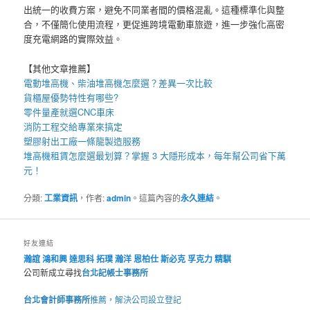
出統一的收費方案，避免不同業者間的價格混亂。這種標準化與整
合，不僅簡化使用流程，更促進跨境電動車旅遊，進一步強化高密
度充電網路的實際效益。
【其他文章推薦】
電動
堆高機
、柴油堆高機怎麼選？差異一次比較
貨櫃屋
優勢特性有哪些?
零件量產就選
CNC車床
消防工程
交給專業來搞定
塑膠射出工廠
一條龍製造服務
堆高機租賃
怎麼選最划算？掌握 3 大隱形成本，每年幫公司省下萬
元！
分類:
工業資訊
，作者:
admin
。這篇內容的
永久連結
。
好友連結
瀚誼
鴻和興
達思科
拓璞
瀚洋
恩柏仕
斯必克
孚克力
精騏
公司新成立尋找
台北記帳士事務所
台北會計師事務所
推薦，解決公司設立登記