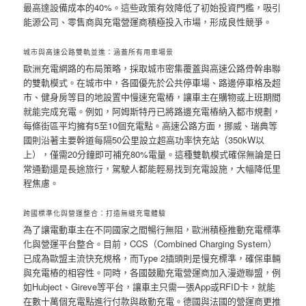
最高達設備成本的40%。這些政策有效降低了初始投資門檻，吸引
能源公司、零售商與充電營運商積極投入市場，形成良性競爭。
城市與高速公路雙軌並進：涵蓋所有用車場景
歐洲充電網路的布局策略，採取城市密集覆蓋與高速公路骨幹串聯
的雙軌模式。在城市中，各國優先於公共停車場、路邊停車格及超
市、健身房等目的地設置中慢速充電樁，讓車主在購物或上班期間
就能完成充電。例如，阿姆斯特丹已將路邊充電樁納入都市規劃，
每條街區平均擁有5至10個充電點。高速公路方面，挪威、瑞典等
國則沿著主要幹道每隔50公里設立超高功率快充站（350kW以
上），僅需20分鐘即可補充80%電量。這種雙軌模式確保無論是日
常通勤還是長途旅行，駕駛人都能輕易找到充電設施，大幅降低里
程焦慮。
跨國標準化與營運整合：打造無縫充電體驗
為了讓電動車主在不同國家之間暢行無阻，歐洲積極推動充電標準
化與營運平台整合。目前，CCS（Combined Charging System）
已成為歐盟主流快充規格，而Type 2插頭則是慢充標準，確保車輛
與充電樁的相容性。同時，各國鼓勵充電營運商加入漫遊聯盟，例
如Hubject、Gireve等平台，讓車主只需一張App或RFID卡，就能
在數十萬個充電點進行付款與啟動充電。德國與法國的營運商更推