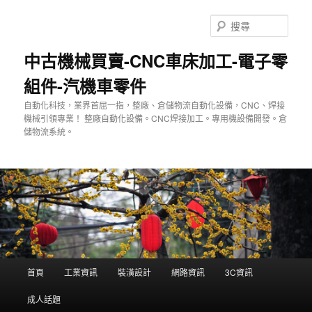
跳
至
搜
主
尋
要
中古機械買賣-CNC車床加工-電子零
內
組件-汽機車零件
容
自動化科技，業界首屈一指，整廠、倉儲物流自動化設備，CNC、焊接
機械引領專業！ 整廠自動化設備。CNC焊接加工。專用機設備開發。倉
儲物流系統。
主
首頁
工業資訊
裝潢設計
網路資訊
3C資訊
要
選
成人話題
單